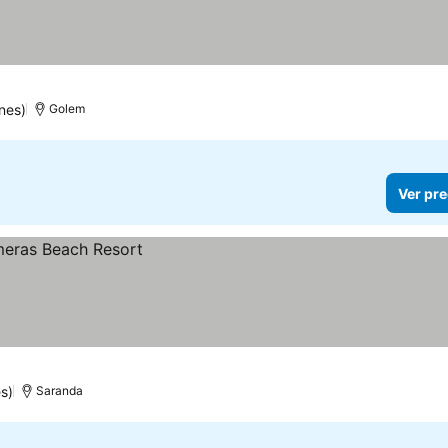
nes)
Golem
Ver pre
s)
Saranda