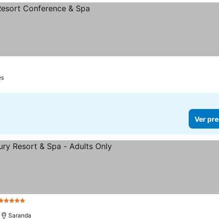
ës
Ver pre
5 Estrellas
Saranda