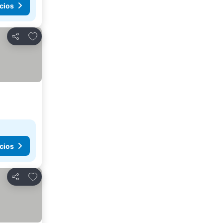
cios
Agregar a favoritos
Compartir
cios
Agregar a favoritos
Compartir