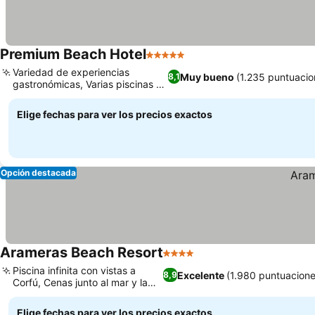
Premium Beach Hotel
5 Estrellas
Variedad de experiencias
Muy bueno
(1.235 puntuacio
8,1
gastronómicas, Varias piscinas al
aire libre
Elige fechas para ver los precios exactos
Opción destacada
Arameras Beach Resort
4 Estrellas
Piscina infinita con vistas a
Excelente
(1.980 puntuacione
8,9
Corfú, Cenas junto al mar y la
piscina
Elige fechas para ver los precios exactos