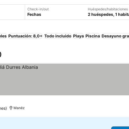
Check-in/out
Huéspedes/habitaciones
Fechas
2 huéspedes, 1 habit
eles
Puntuación: 8,0+
Todo incluido
Playa
Piscina
Desayuno gra
)
nes)
Manëz