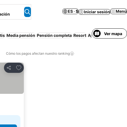
ES · $
Menú
Iniciar sesión
ación
Ver mapa
tis
Media pensión
Pensión completa
Resort
Apartamento amueb
Cómo los pagos afectan nuestro ranking
Agregar a favoritos
Compartir