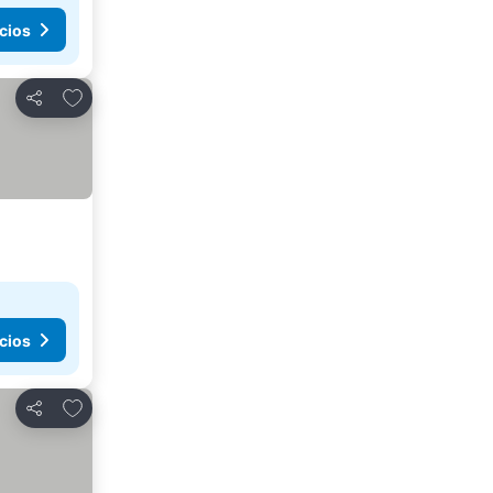
cios
Agregar a favoritos
Compartir
cios
Agregar a favoritos
Compartir