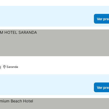
Ver pre
)
Saranda
Ver pre