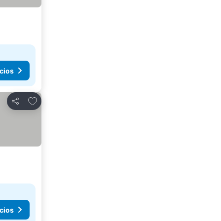
cios
Agregar a favoritos
Compartir
cios