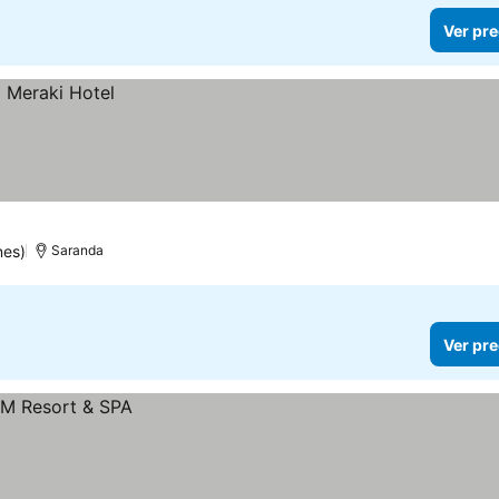
Ver pre
nes)
Saranda
Ver pre