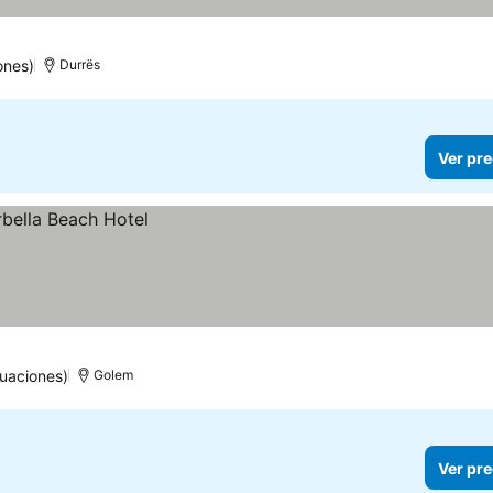
ones)
Durrës
Ver pre
uaciones)
Golem
Ver pre