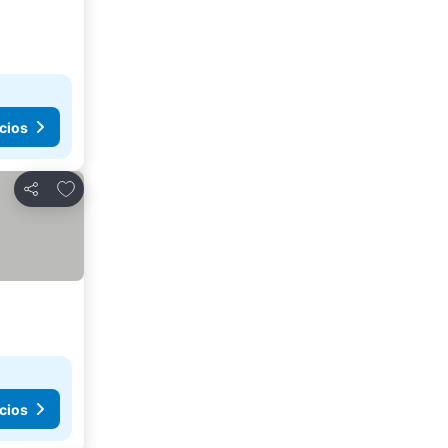
cios
Agregar a favoritos
Compartir
cios