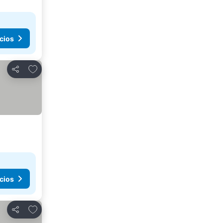
cios
Agregar a favoritos
Compartir
cios
Agregar a favoritos
Compartir