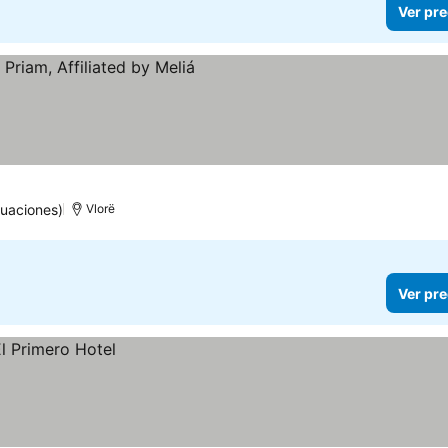
Ver pre
tuaciones)
Vlorë
Ver pre