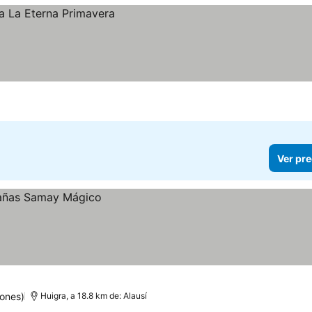
Ver pre
ones)
Huigra, a 18.8 km de: Alausí