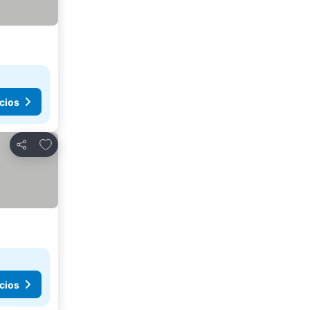
cios
Agregar a favoritos
Compartir
cios