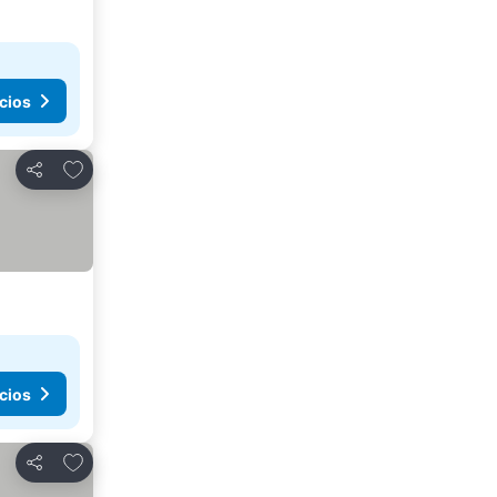
cios
Agregar a favoritos
Compartir
cios
Agregar a favoritos
Compartir