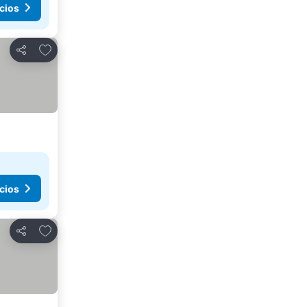
cios
Agregar a favoritos
Compartir
cios
Agregar a favoritos
Compartir