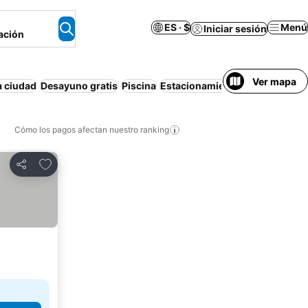
ES · $
Menú
Iniciar sesión
ación
Ver mapa
a ciudad
Desayuno gratis
Piscina
Estacionamiento
Apartamento
Cómo los pagos afectan nuestro ranking
Agregar a favoritos
Compartir