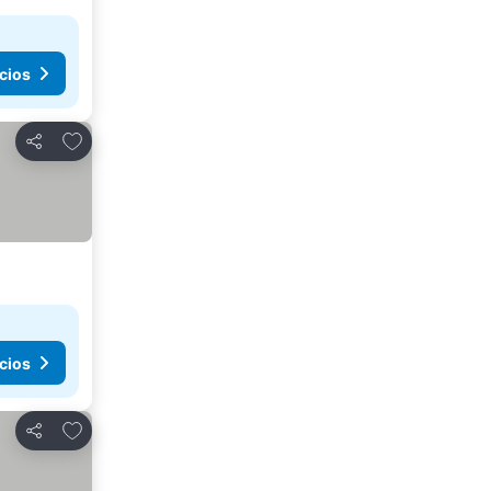
cios
Agregar a favoritos
Compartir
cios
Agregar a favoritos
Compartir