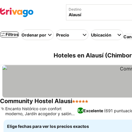
Destino
Filtros
Ordenar por
Precio
Ubicación
Canc
Hoteles en Alausí (Chimbor
Community Hostel Alausi
5 Estrellas
Ver precios
Encanto histórico con confort
Excelente
(691 puntuaci
9,4
moderno, Jardín acogedor y salón
Ver precios
compartido
Elige fechas para ver los precios exactos