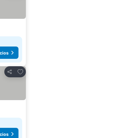
cios
Agregar a favoritos
Compartir
cios