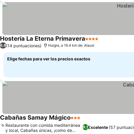
Hostería La Eterna Primavera
4 Estrellas
Ver precios
(14 puntuaciones)
6,9
Huigra, a 16.4 km de: Alausí
Elige fechas para ver los precios exactos
Cabañas Samay Mágico
3 Estrellas
Ver precios
Restaurante con comida mediterránea
Excelente
(57 puntuaci
9,1
y local, Cabañas únicas, ¡como de