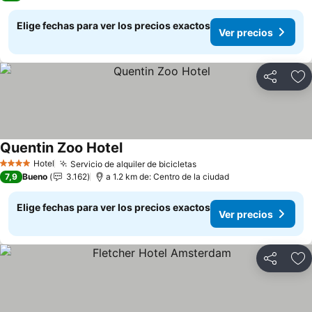
Elige fechas para ver los precios exactos
Ver precios
Compartir
Ag
Quentin Zoo Hotel
Hotel
Servicio de alquiler de bicicletas
4 Estrellas
7,9
Bueno
3.162
a 1.2 km de: Centro de la ciudad
Elige fechas para ver los precios exactos
Ver precios
Compartir
Ag