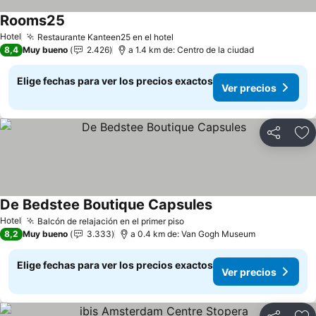
Rooms25
Hotel
Restaurante Kanteen25 en el hotel
8,4
Muy bueno
2.426
a 1.4 km de: Centro de la ciudad
Elige fechas para ver los precios exactos
Ver precios
Compartir
Ag
De Bedstee Boutique Capsules
Hotel
Balcón de relajación en el primer piso
8,2
Muy bueno
3.333
a 0.4 km de: Van Gogh Museum
Elige fechas para ver los precios exactos
Ver precios