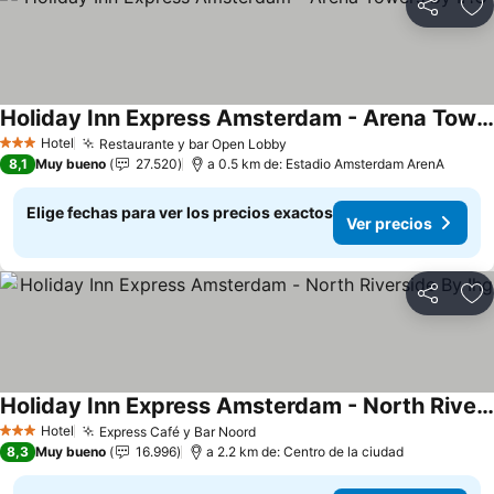
Compartir
Ag
Holiday Inn Express Amsterdam - Arena Towers by IHG
Hotel
Restaurante y bar Open Lobby
3 Estrellas
8,1
Muy bueno
27.520
a 0.5 km de: Estadio Amsterdam ArenA
Elige fechas para ver los precios exactos
Ver precios
Compartir
Ag
Holiday Inn Express Amsterdam - North Riverside By Ihg
Hotel
Express Café y Bar Noord
3 Estrellas
8,3
Muy bueno
16.996
a 2.2 km de: Centro de la ciudad