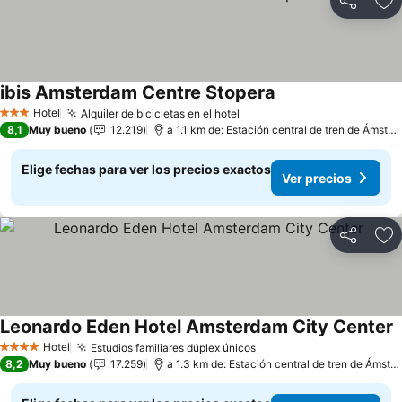
Compartir
Ag
ibis Amsterdam Centre Stopera
Hotel
Alquiler de bicicletas en el hotel
3 Estrellas
8,1
Muy bueno
12.219
a 1.1 km de: Estación central de tren de Ámsterdam
Elige fechas para ver los precios exactos
Ver precios
Compartir
Ag
Leonardo Eden Hotel Amsterdam City Center
Hotel
Estudios familiares dúplex únicos
4 Estrellas
8,2
Muy bueno
17.259
a 1.3 km de: Estación central de tren de Ámsterdam