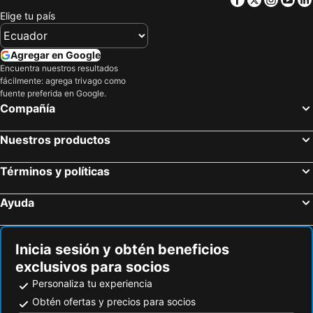
Schiphol, Norte de Holanda Hoteles
Róterdam, Sur de Holanda Hoteles
Elige tu país
Hotel Plantage
easyHotel Amsterdam City Centre South
La Haya, Sur de Holanda Hoteles
Haarlemmermeer, Norte de Holanda Hoteles
Four Elements Hotel Amsterdam
Grand Hotel Amrâth Amsterdam
Haarlem, Norte de Holanda Hoteles
Hoofddorp, Norte de Holanda Hoteles
Agregar en Google
Hemp
Encuentra nuestros resultados
Utrecht, Utrecht Hoteles
Zandvoort, Norte de Holanda Hoteles
fácilmente: agrega trivago como
Maastricht, Limburgo Hoteles
Eindhoven, Brabante Septentrional Hoteles
fuente preferida en Google.
Compañía
Nuestros productos
Términos y políticas
Ayuda
Inicia sesión y obtén beneficios
exclusivos para socios
Personaliza tu experiencia
Obtén ofertas y precios para socios