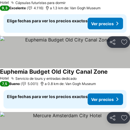
Hotel
Cápsulas futuristas para dormir
9,3
Excelente
4.116
a 1.3 km de: Van Gogh Museum
Elige fechas para ver los precios exactos
Ver precios
Compartir
Ag
Euphemia Budget Old City Canal Zone
Hotel
Servicio de tours y entradas dedicado
7,5
Bueno
5.001
a 0.8 km de: Van Gogh Museum
Elige fechas para ver los precios exactos
Ver precios
Compartir
Ag