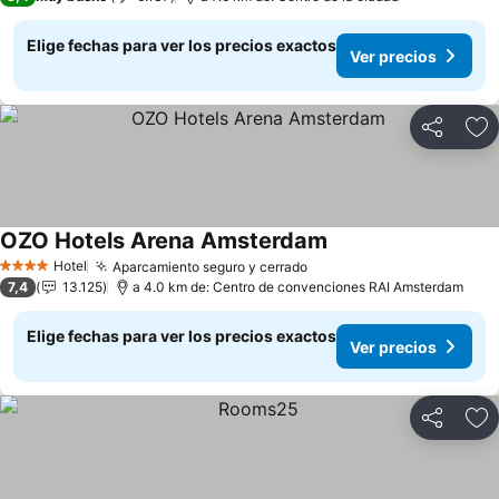
Elige fechas para ver los precios exactos
Ver precios
Compartir
Ag
OZO Hotels Arena Amsterdam
Hotel
Aparcamiento seguro y cerrado
4 Estrellas
7,4
13.125
a 4.0 km de: Centro de convenciones RAI Amsterdam
Elige fechas para ver los precios exactos
Ver precios
Compartir
Ag