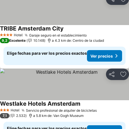
Compartir
Ag
TRIBE Amsterdam City
Hotel
Garaje seguro en el establecimiento
4 Estrellas
9,2
Excelente
10.148
a 4.3 km de: Centro de la ciudad
Elige fechas para ver los precios exactos
Ver precios
Compartir
Ag
Westlake Hotels Amsterdam
Hotel
Servicio profesional de alquiler de bicicletas
3 Estrellas
7,1
2.532
a 5.8 km de: Van Gogh Museum
Elige fechas para ver los precios exactos