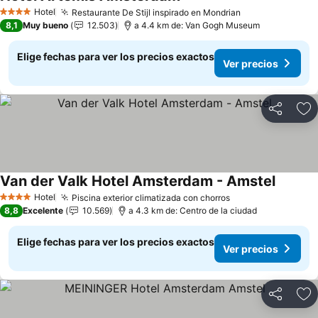
Hotel
Restaurante De Stijl inspirado en Mondrian
4 Estrellas
8,1
Muy bueno
12.503
a 4.4 km de: Van Gogh Museum
Elige fechas para ver los precios exactos
Ver precios
Compartir
Ag
Van der Valk Hotel Amsterdam - Amstel
Hotel
Piscina exterior climatizada con chorros
4 Estrellas
8,8
Excelente
10.569
a 4.3 km de: Centro de la ciudad
Elige fechas para ver los precios exactos
Ver precios
Compartir
Ag