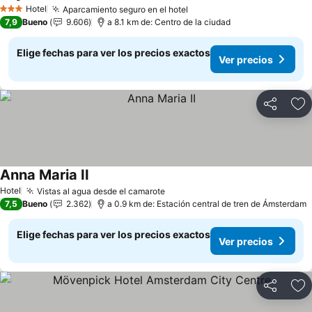
Hotel
Aparcamiento seguro en el hotel
3 Estrellas
7,9
Bueno
9.606
a 8.1 km de: Centro de la ciudad
Elige fechas para ver los precios exactos
Ver precios
Compartir
Ag
Anna Maria II
Hotel
Vistas al agua desde el camarote
7,5
Bueno
2.362
a 0.9 km de: Estación central de tren de Ámsterdam
Elige fechas para ver los precios exactos
Ver precios
Compartir
Ag