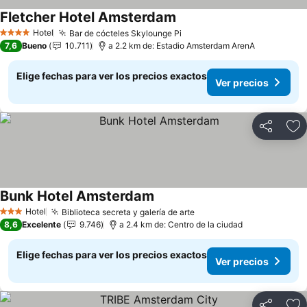
Fletcher Hotel Amsterdam
Hotel
Bar de cócteles Skylounge Pi
4 Estrellas
7,6
Bueno
10.711
a 2.2 km de: Estadio Amsterdam ArenA
Elige fechas para ver los precios exactos
Ver precios
Compartir
Ag
Bunk Hotel Amsterdam
Hotel
Biblioteca secreta y galería de arte
3 Estrellas
8,6
Excelente
9.746
a 2.4 km de: Centro de la ciudad
Elige fechas para ver los precios exactos
Ver precios