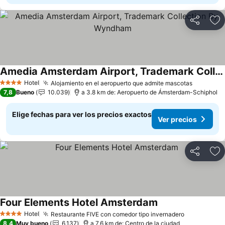
Compartir
Ag
Amedia Amsterdam Airport, Trademark Collection By Wyndham
Hotel
Alojamiento en el aeropuerto que admite mascotas
4 Estrellas
7,8
Bueno
10.039
a 3.8 km de: Aeropuerto de Ámsterdam-Schiphol
Elige fechas para ver los precios exactos
Ver precios
Compartir
Ag
Four Elements Hotel Amsterdam
Hotel
Restaurante FIVE con comedor tipo invernadero
4 Estrellas
8,4
Muy bueno
6.137
a 7.6 km de: Centro de la ciudad