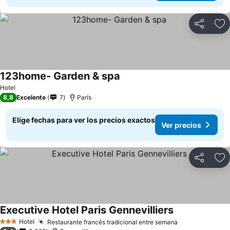
Compartir
Ag
123home- Garden & spa
Hotel
8,8
Excelente
7
París
Elige fechas para ver los precios exactos
Ver precios
Compartir
Ag
Executive Hotel Paris Gennevilliers
Hotel
Restaurante francés tradicional entre semana
3 Estrellas