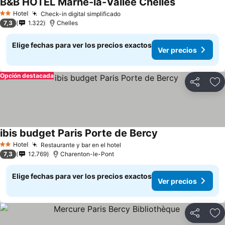
B&B HOTEL Marne-la-Vallée Chelles
Hotel
Check-in digital simplificado
2 Estrellas
7,3
1.322
Chelles
Elige fechas para ver los precios exactos
Ver precios
Opción destacada
Compartir
Ag
ibis budget Paris Porte de Bercy
Hotel
Restaurante y bar en el hotel
2 Estrellas
7,3
12.769
Charenton-le-Pont
Elige fechas para ver los precios exactos
Ver precios
Compartir
Ag