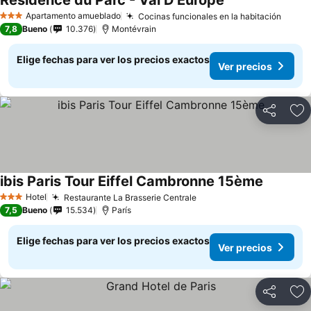
Residence du Parc - Val D'Europe
Apartamento amueblado
Cocinas funcionales en la habitación
3 Estrellas
7,8
Bueno
10.376
Montévrain
Elige fechas para ver los precios exactos
Ver precios
Compartir
Ag
ibis Paris Tour Eiffel Cambronne 15ème
Hotel
Restaurante La Brasserie Centrale
3 Estrellas
7,5
Bueno
15.534
París
Elige fechas para ver los precios exactos
Ver precios
Compartir
Ag