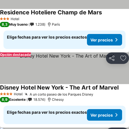
Residence Hoteliere Champ de Mars
Hotel
3 Estrellas
8,3
Muy bueno
1.238
París
Elige fechas para ver los precios exactos
Ver precios
Opción destacada
Compartir
Ag
Disney Hotel New York - The Art of Marvel
Hotel
A un corto paseo de los Parques Disney
4 Estrellas
8,9
Excelente
18.574
Chessy
Elige fechas para ver los precios exactos
Ver precios