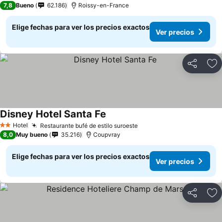
7,8
Bueno
62.186
Roissy-en-France
Elige fechas para ver los precios exactos
Ver precios
Compartir
Ag
Disney Hotel Santa Fe
Hotel
Restaurante bufé de estilo suroeste
2 Estrellas
8,0
Muy bueno
35.216
Coupvray
Elige fechas para ver los precios exactos
Ver precios
Compartir
Ag