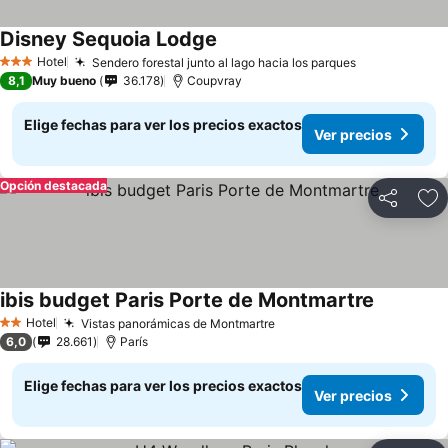
Disney Sequoia Lodge
Hotel
Sendero forestal junto al lago hacia los parques
3 Estrellas
8,1
Muy bueno
36.178
Coupvray
Elige fechas para ver los precios exactos
Ver precios
Opción destacada
Compartir
Ag
ibis budget Paris Porte de Montmartre
Hotel
Vistas panorámicas de Montmartre
2 Estrellas
6,0
28.661
París
Elige fechas para ver los precios exactos
Ver precios