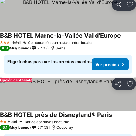
Compartir
Ag
B&B HOTEL Marne-la-Vallée Val d'Europe
Hotel
Colaboración con restaurantes locales
3 Estrellas
8,3
Muy bueno
2.408
Serris
Elige fechas para ver los precios exactos
Ver precios
Opción destacada
Compartir
Ag
B&B HOTEL près de Disneyland® Paris
Hotel
Bar de aperitivos nocturno
2 Estrellas
8,1
Muy bueno
37.159
Coupvray