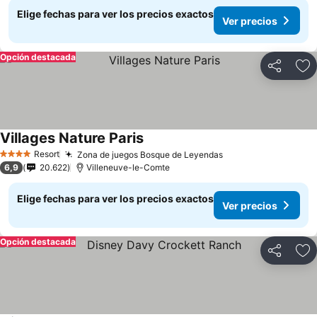
Elige fechas para ver los precios exactos
Ver precios
Opción destacada
Compartir
Ag
Villages Nature Paris
Resort
Zona de juegos Bosque de Leyendas
4 Estrellas
6,9
20.622
Villeneuve-le-Comte
Elige fechas para ver los precios exactos
Ver precios
Opción destacada
Compartir
Ag