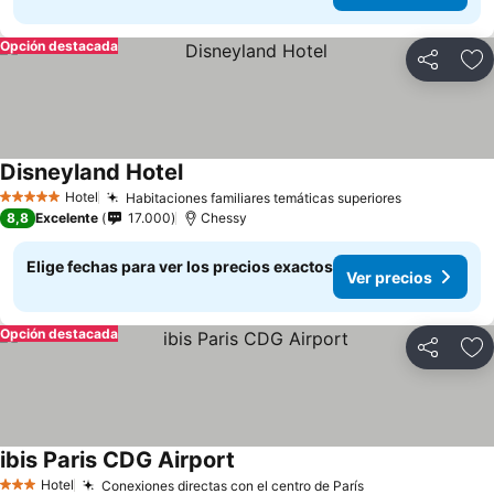
Opción destacada
Compartir
Ag
Disneyland Hotel
Hotel
Habitaciones familiares temáticas superiores
5 Estrellas
8,8
Excelente
17.000
Chessy
Elige fechas para ver los precios exactos
Ver precios
Opción destacada
Compartir
Ag
ibis Paris CDG Airport
Hotel
Conexiones directas con el centro de París
3 Estrellas