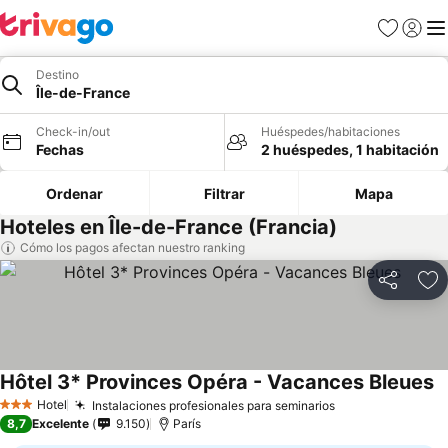
Favoritos
Iniciar 
Me
Destino
Île-de-France
Check-in/out
Huéspedes/habitaciones
Fechas
2 huéspedes, 1 habitación
Ordenar
Filtrar
Mapa
Hoteles en Île-de-France (Francia)
Cómo los pagos afectan nuestro ranking
Compartir
Ag
Hôtel 3* Provinces Opéra - Vacances Bleues
Hotel
Instalaciones profesionales para seminarios
3 Estrellas
8,7
Excelente
9.150
París