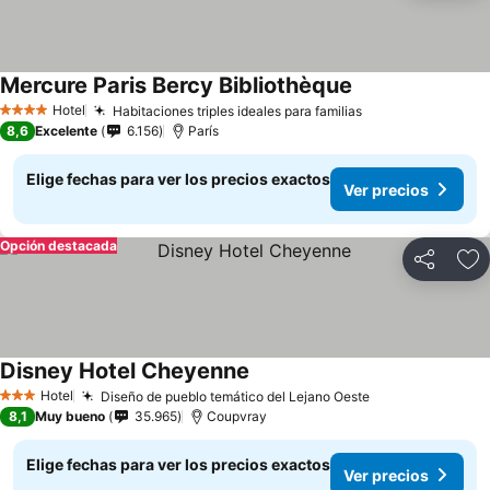
Mercure Paris Bercy Bibliothèque
Hotel
Habitaciones triples ideales para familias
4 Estrellas
8,6
Excelente
6.156
París
Elige fechas para ver los precios exactos
Ver precios
Opción destacada
Compartir
Ag
Disney Hotel Cheyenne
Hotel
Diseño de pueblo temático del Lejano Oeste
3 Estrellas
8,1
Muy bueno
35.965
Coupvray
Elige fechas para ver los precios exactos
Ver precios