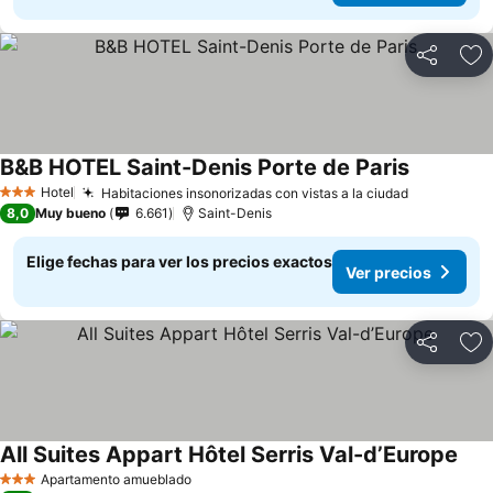
Compartir
Ag
B&B HOTEL Saint-Denis Porte de Paris
Hotel
Habitaciones insonorizadas con vistas a la ciudad
3 Estrellas
8,0
Muy bueno
6.661
Saint-Denis
Elige fechas para ver los precios exactos
Ver precios
Compartir
Ag
All Suites Appart Hôtel Serris Val-d’Europe
Apartamento amueblado
3 Estrellas