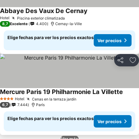
Abbaye Des Vaux De Cernay
Hotel
Piscina exterior climatizada
8,7
Excelente
4.400
Cernay-la-Ville
Elige fechas para ver los precios exactos
Ver precios
Compartir
Ag
Mercure Paris 19 Philharmonie La Villette
Hotel
Cenas en la terraza jardín
4 Estrellas
6,7
7.444
París
Elige fechas para ver los precios exactos
Ver precios
Ver más