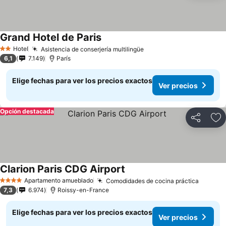
Grand Hotel de Paris
Hotel
Asistencia de conserjería multilingüe
2 Estrellas
6,1
7.149
París
Elige fechas para ver los precios exactos
Ver precios
Opción destacada
Compartir
Ag
Clarion Paris CDG Airport
Apartamento amueblado
Comodidades de cocina práctica
4 Estrellas
7,3
6.974
Roissy-en-France
Elige fechas para ver los precios exactos
Ver precios