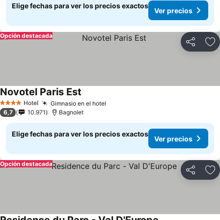
Elige fechas para ver los precios exactos
Ver precios
Opción destacada
Compartir
Ag
Novotel Paris Est
Hotel
Gimnasio en el hotel
4 Estrellas
6,7
10.971
Bagnolet
Elige fechas para ver los precios exactos
Ver precios
Opción destacada
Compartir
Ag