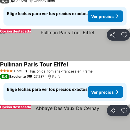
6,4
3.028
Gennevilliers
Elige fechas para ver los precios exactos
Ver precios
Opción destacada
Compartir
Ag
Pullman Paris Tour Eiffel
Hotel
Fusión californiana-francesa en Frame
4 Estrellas
8,6
Excelente
27.287
París
Elige fechas para ver los precios exactos
Ver precios
Opción destacada
Compartir
Ag