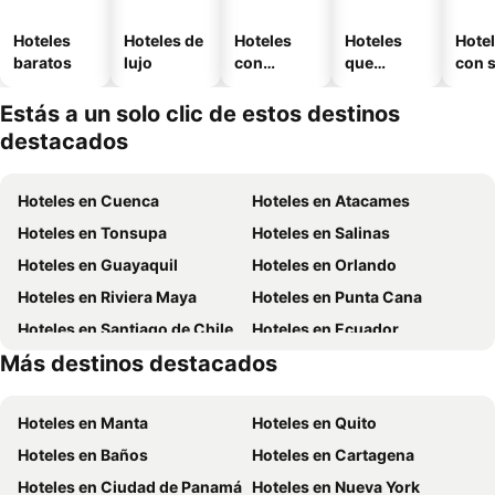
Hoteles
Hoteles de
Hoteles
Hoteles
Hote
baratos
lujo
con
que
con 
piscina
aceptan
mascotas
Estás a un solo clic de estos destinos
destacados
Hoteles en Cuenca
Hoteles en Atacames
Hoteles en Tonsupa
Hoteles en Salinas
Hoteles en Guayaquil
Hoteles en Orlando
Hoteles en Riviera Maya
Hoteles en Punta Cana
Hoteles en Santiago de Chile
Hoteles en Ecuador
Más destinos destacados
Hoteles en Chicago
Hoteles en Galápagos
Hoteles en Manta
Hoteles en Quito
Hoteles en Baños
Hoteles en Cartagena
Hoteles en Ciudad de Panamá
Hoteles en Nueva York