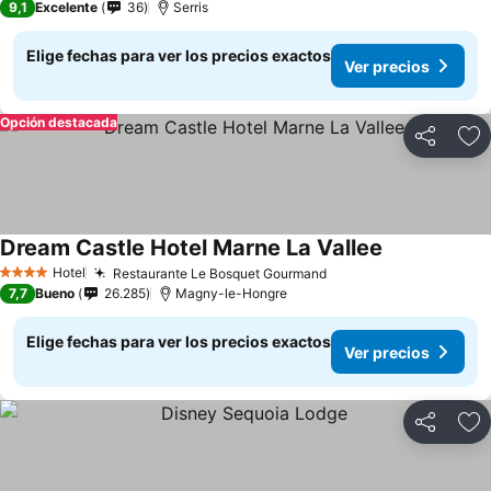
9,1
Excelente
36
Serris
Elige fechas para ver los precios exactos
Ver precios
Opción destacada
Compartir
Ag
Dream Castle Hotel Marne La Vallee
Hotel
Restaurante Le Bosquet Gourmand
4 Estrellas
7,7
Bueno
26.285
Magny-le-Hongre
Elige fechas para ver los precios exactos
Ver precios
Compartir
Ag