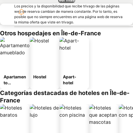
Los precios y la disponibilidad que recibe trivago de las páginas
web de reserva cambian de manera constante. Por lo tanto, es
posible que no siempre encuentres en una página web de reserva
la misma oferta que viste en trivago.
Otros hospedajes en Île-de-France
Apartamen
Hostel
Apart-
to
hotel
amueblad
Categorías destacadas de hoteles en Île-de-
o
France