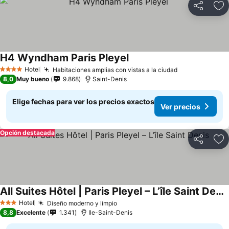
Compartir
Ag
H4 Wyndham Paris Pleyel
Hotel
Habitaciones amplias con vistas a la ciudad
4 Estrellas
8,0
Muy bueno
9.868
Saint-Denis
Elige fechas para ver los precios exactos
Ver precios
Opción destacada
Compartir
Ag
All Suites Hôtel | Paris Pleyel – L’île Saint Denis
Hotel
Diseño moderno y limpio
3 Estrellas
8,8
Excelente
1.341
Ile-Saint-Denis