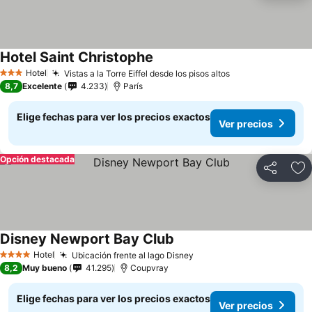
Hotel Saint Christophe
Hotel
Vistas a la Torre Eiffel desde los pisos altos
3 Estrellas
8,7
Excelente
4.233
París
Elige fechas para ver los precios exactos
Ver precios
Opción destacada
Compartir
Ag
Disney Newport Bay Club
Hotel
Ubicación frente al lago Disney
4 Estrellas
8,2
Muy bueno
41.295
Coupvray
Elige fechas para ver los precios exactos
Ver precios