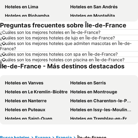
Hoteles en Lima
Hoteles en San Andrés
Hoteles en Riobamba
Hoteles en Montañita
Preguntas frecuentes sobre Île-de-France
Hoteles en Puerto López
Hoteles en Pedernales
¿Cuáles son los mejores hoteles en Île-de-France?
Hoteles en Miami
Hoteles en Roma
¿Cuáles son los mejores hoteles de lujo en Île-de-France?
Hoteles en Ambato
Hoteles en Cojimies
¿Cuáles son los mejores hoteles que admiten mascotas en Île-de-
France?
Hoteles en Lisboa
Hoteles en Zorritos
¿Cuáles son los mejores hoteles con spa en Île-de-France?
¿Cuáles son los mejores hoteles con piscina en Île-de-France?
Hoteles en Oporto
Hoteles en México
Île-de-France - Más destinos destacados
Hoteles en Panamá
Hoteles en Esmeraldas
Hoteles en Curazao
Hoteles en Guatemala
Hoteles en Vanves
Hoteles en Serris
Hoteles en Santa Cruz
Hoteles en Colombia
Hoteles en Le Kremlin-Bicêtre
Hoteles en Montrouge
Hoteles en Campania
Hoteles en Manabí
Hoteles en Nanterre
Hoteles en Charenton-le-Pont
Hoteles en Italia
Hoteles en Noruega
Hoteles en Puteaux
Hoteles en Issy-les-Moulineaux
Hoteles en Tailandia
Hoteles en Nueva Jersey
Hoteles en Saint-Ouen
Hoteles en Tremblay-en-France
Hoteles en El Caribe
Hoteles en Lima
Hoteles en Montreuil
Hoteles en Athis-Mons
Hoteles en Tumbes
Hoteles en Orellana
Hoteles en Paray-Vieille-Poste
Hoteles en Gennevilliers
Busca hoteles
Europa
Francia
Île-de-France