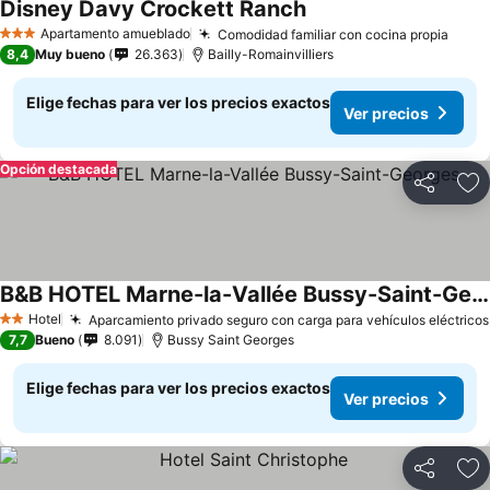
Disney Davy Crockett Ranch
Apartamento amueblado
Comodidad familiar con cocina propia
3 Estrellas
8,4
Muy bueno
26.363
Bailly-Romainvilliers
Elige fechas para ver los precios exactos
Ver precios
Opción destacada
Compartir
Ag
B&B HOTEL Marne-la-Vallée Bussy-Saint-Georges
Hotel
Aparcamiento privado seguro con carga para vehículos eléctricos
2 Estrellas
7,7
Bueno
8.091
Bussy Saint Georges
Elige fechas para ver los precios exactos
Ver precios
Compartir
Ag