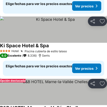
Elige fechas para ver los precios exactos
Ver precios
Compartir
Ag
Ki Space Hotel & Spa
Hotel
Piscina cubierta de estilo talaso
4 Estrellas
9,0
Excelente
8.336
Serris
Elige fechas para ver los precios exactos
Ver precios
Opción destacada
Compartir
Ag