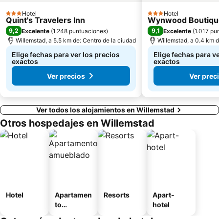
Hotel
Hotel
3 Estrellas
3 Estrellas
Quint's Travelers Inn
Wynwood Boutiqu
9,2
9,1
Excelente
(
1.248 puntuaciones
)
Excelente
(
1.017 pu
Willemstad, a 5.5 km de: Centro de la ciudad
Willemstad, a 0.4 km d
Elige fechas para ver los precios
Elige fechas para ve
exactos
exactos
Ver precios
Ver prec
Ver todos los alojamientos en Willemstad
Otros hospedajes en Willemstad
Hotel
Apartamen
Resorts
Apart-
to
hotel
amueblad