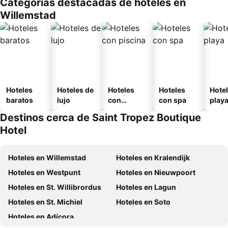
Categorías destacadas de hoteles en
o
Willemstad
Hoteles
Hoteles de
Hoteles
Hoteles
Hotel
baratos
lujo
con
con spa
play
piscina
Destinos cerca de Saint Tropez Boutique
Hotel
Hoteles en Willemstad
Hoteles en Kralendijk
Hoteles en Westpunt
Hoteles en Nieuwpoort
Hoteles en St. Willibrordus
Hoteles en Lagun
Hoteles en St. Michiel
Hoteles en Soto
Hoteles en Adícora