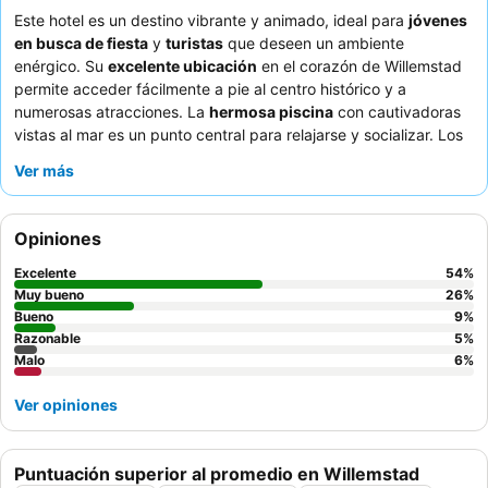
Este hotel es un destino vibrante y animado, ideal para
jóvenes
en busca de fiesta
y
turistas
que deseen un ambiente
enérgico. Su
excelente ubicación
en el corazón de Willemstad
permite acceder fácilmente a pie al centro histórico y a
numerosas atracciones. La
hermosa piscina
con cautivadoras
vistas al mar es un punto central para relajarse y socializar. Los
huéspedes elogian constantemente al
excepcional personal y
Ver más
servicio
, especialmente al atento equipo de recepción, y la
deliciosa oferta culinaria
, que incluye excelentes cócteles y
una animada happy hour con DJ. Para una experiencia más
Opiniones
tranquila, se recomienda a los huéspedes solicitar habitaciones
con
aislamiento acústico eficaz
o aquellas que no den a la
Excelente
54
%
zona de entretenimiento nocturno.
Muy bueno
26
%
Bueno
9
%
Razonable
5
%
Malo
6
%
Ver opiniones
Puntuación superior al promedio en Willemstad