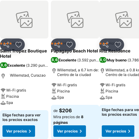
Hotel
Hotel
Hotel
4 Estrellas
4 Estrellas
3 Estrellas
Compartir
Agregar a favoritos
Compartir
Agregar a favoritos
Compartir
Agregar 
Saint Tropez Boutique
Papagayo Beach Hotel
Ritz Residence
Hotel
8,6
8,0
Excelente
(
3.592 puntuaciones
Muy bueno
)
(
3.786
8,6
Excelente
(
3.290 puntuaciones
)
Willemstad, a 6.7 km de:
Willemstad, a 0.8 k
Centro de la ciudad
Centro de la ciuda
Willemstad, Curazao
Wi-Fi gratis
Wi-Fi gratis
Wi-Fi gratis
Piscina
Piscina
Piscina
Spa
Spa
Spa
$206
Elige fechas para ve
de
los precios exactos
Elige fechas para ver
Mira precios de
8
los precios exactos
páginas
Ver precios
Ver precios
Ver precios