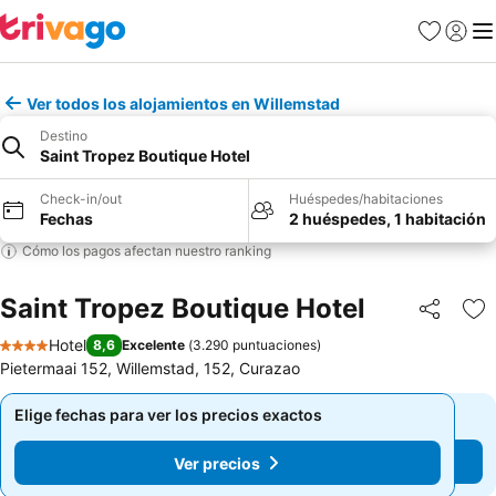
Favoritos
Iniciar 
Me
Ver todos los alojamientos en Willemstad
Destino
Saint Tropez Boutique Hotel
Check-in/out
Huéspedes/habitaciones
Fechas
2 huéspedes, 1 habitación
Cómo los pagos afectan nuestro ranking
Saint Tropez Boutique Hotel
Compartir
Ag
Hotel
8,6
Excelente
(
3.290 puntuaciones
)
4 Estrellas
Pietermaai 152, Willemstad, 152, Curazao
Elige fechas para ver los precios exactos
Elige fechas para ver los precios exactos
Ver precios
Ver precios