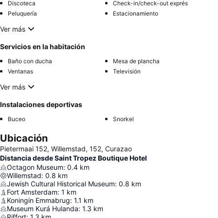
Discoteca
Check-in/check-out exprés
Peluquería
Estacionamiento
Ver más
Servicios en la habitación
Baño con ducha
Mesa de plancha
Ventanas
Televisión
Ver más
Instalaciones deportivas
Buceo
Snorkel
Ubicación
Pietermaai 152, Willemstad, 152, Curazao
Distancia desde Saint Tropez Boutique Hotel
Octagon Museum
:
0.4
km
Willemstad
:
0.8
km
Jewish Cultural Historical Museum
:
0.8
km
Fort Amsterdam
:
1
km
Koningin Emmabrug
:
1.1
km
Museum Kurá Hulanda
:
1.3
km
Riffort
:
1.3
km