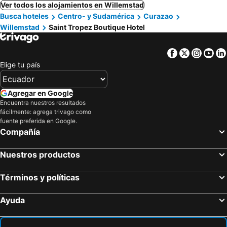
Ver todos los alojamientos en Willemstad
Busca hoteles
Centro- y Sudamérica
Curazao
Willemstad
Saint Tropez Boutique Hotel
Facebook
Twitter
Insta
Yo
Elige tu país
Agregar en Google
Encuentra nuestros resultados
fácilmente: agrega trivago como
fuente preferida en Google.
Compañía
Nuestros productos
Términos y políticas
Ayuda