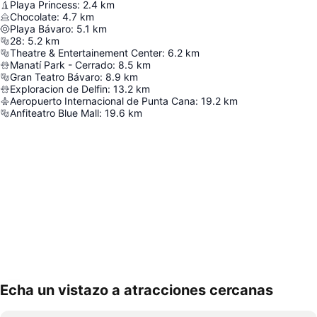
Playa Princess
:
2.4
km
Chocolate
:
4.7
km
Playa Bávaro
:
5.1
km
28
:
5.2
km
Theatre & Entertainement Center
:
6.2
km
Manatí Park - Cerrado
:
8.5
km
Gran Teatro Bávaro
:
8.9
km
Exploracion de Delfin
:
13.2
km
Aeropuerto Internacional de Punta Cana
:
19.2
km
Anfiteatro Blue Mall
:
19.6
km
Echa un vistazo a atracciones cercanas
Ampliar mapa