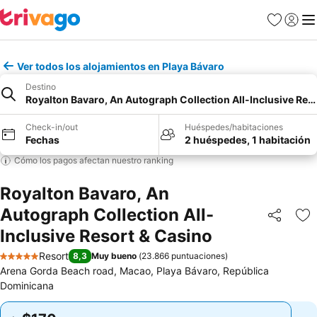
Favoritos
Iniciar 
Me
Ver todos los alojamientos en Playa Bávaro
Destino
Royalton Bavaro, An Autograph Collection All-Inclusive Res
Check-in/out
Huéspedes/habitaciones
Fechas
2 huéspedes, 1 habitación
Cómo los pagos afectan nuestro ranking
Royalton Bavaro, An
Autograph Collection All-
Compartir
Ag
Inclusive Resort & Casino
Resort
8,3
Muy bueno
(
23.866 puntuaciones
)
5 Estrellas
Arena Gorda Beach road, Macao, Playa Bávaro, República
Dominicana