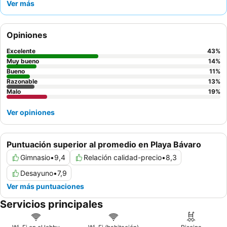
Ver más
desayuno bufé
, con su fruta fresca y tortillas hechas al
momento, es especialmente sobresaliente. Para una experiencia
mejorada, considere la
mejora a Diamond Club
para obtener
Opiniones
beneficios exclusivos como servicio de mayordomo y reservas
prioritarias.
Excelente
43
%
Muy bueno
14
%
Bueno
11
%
Razonable
13
%
Malo
19
%
Ver opiniones
Puntuación superior al promedio en Playa Bávaro
Gimnasio
•
9,4
Relación calidad-precio
•
8,3
Desayuno
•
7,9
Ver más puntuaciones
Servicios principales