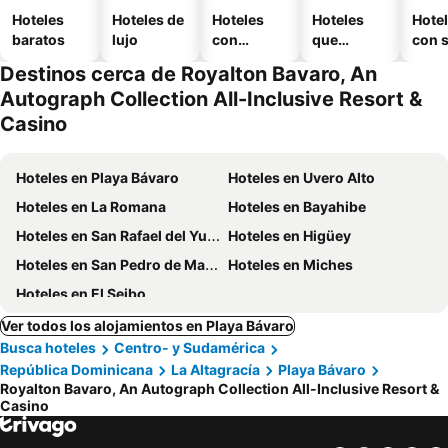
Hoteles
Hoteles de
Hoteles
Hoteles
Hote
baratos
lujo
con
que
con 
piscina
aceptan
Destinos cerca de Royalton Bavaro, An
mascotas
Autograph Collection All-Inclusive Resort &
Casino
Hoteles en Playa Bávaro
Hoteles en Uvero Alto
Hoteles en La Romana
Hoteles en Bayahibe
Hoteles en San Rafael del Yuma
Hoteles en Higüey
Hoteles en San Pedro de Macoris
Hoteles en Miches
Hoteles en El Seibo
Ver todos los alojamientos en Playa Bávaro
Busca hoteles
Centro- y Sudamérica
República Dominicana
La Altagracía
Playa Bávaro
Royalton Bavaro, An Autograph Collection All-Inclusive Resort &
Casino