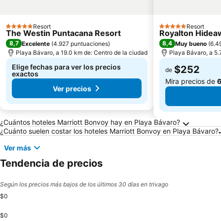
Resort
Resort
5 Estrellas
5 Estrellas
The Westin Puntacana Resort
Royalton Hideaw
8,7
8,4
Excelente
(
4.927 puntuaciones
)
Muy bueno
(
6.4
Playa Bávaro, a 19.0 km de: Centro de la ciudad
Playa Bávaro, a 5.
Elige fechas para ver los precios
$252
de
exactos
Mira precios de
6
Ver precios
Preguntas frecuentes sobre Playa Bávaro
¿Cuántos hoteles Marriott Bonvoy hay en Playa Bávaro?
¿Cuánto suelen costar los hoteles Marriott Bonvoy en Playa Bávaro?
Ver más
Tendencia de precios
Según los precios más bajos de los últimos 30 días en trivago
$0
$0