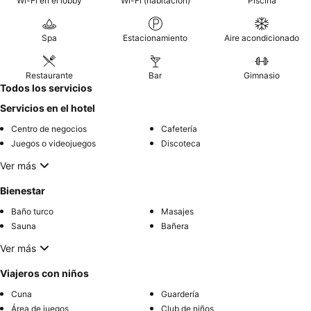
Wi-Fi en el lobby
Wi-Fi (habitación)
Piscina
Spa
Estacionamiento
Aire acondicionado
Restaurante
Bar
Gimnasio
Todos los servicios
Servicios en el hotel
Centro de negocios
Cafetería
Juegos o videojuegos
Discoteca
Ver más
Bienestar
Baño turco
Masajes
Sauna
Bañera
Ver más
Viajeros con niños
Cuna
Guardería
Área de juegos
Club de niños