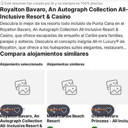
Este resumen fue creado por IA y no siempre es 100% preciso.
Royalton Bavaro, An Autograph Collection All-
Inclusive Resort & Casino
Descubra lo mejor de los resorts todo incluido de Punta Cana en el
Royalton Bavaro, An Autograph Collection All-Inclusive Resort &
Casino, que ofrece escapadas de ensueño al Caribe para familias,
parejas y solteros. Descubra el concepto insignia All-In Luxury® de
Royalton, que ofrece a los huéspedes suites elegantes, restaurantes
Compara alojamientos similares
de clase mundial con menús elaborados por chefs y que no
requieren reserva y hospitalidad galardonada, además de
Alojamiento seleccionado
Alojamientos similares
programas exclusivos para jóvenes y niños, como un divertido río
lento y una máquina de olas Flowrider® ($). Diseñado para viajeros
de todas las edades, este moderno resort en Punta Cana cuenta
con dos secciones para una experiencia de vacaciones en familia,
una de las cuales es exclusivamente para huéspedes Diamond
Club™ y ofrece un nivel más elevado de servicio, ademas de una
piscina, una playa y varios comedores exclusivos.
Resort
Hotel
Hotel
5 Estrellas
5 Estrellas
5 Estrellas
Compartir
Agregar a favoritos
Compartir
Agregar a favoritos
Compartir
Agregar 
Royalton Bavaro, An
Meliá Caribe Beach
Grand Bavaro
Autograph Collection
Resort
Princess - All Incl
All-Inclusive Resort &