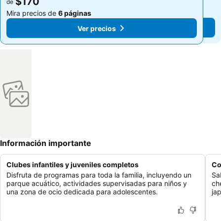
$170
$170
de
de
Mira precios de
6 páginas
Mira precios de
6 páginas
Ver precios
Ver precios
Información importante
Clubes infantiles y juveniles completos
Co
Disfruta de programas para toda la familia, incluyendo un
Sa
parque acuático, actividades supervisadas para niños y
ch
una zona de ocio dedicada para adolescentes.
jap