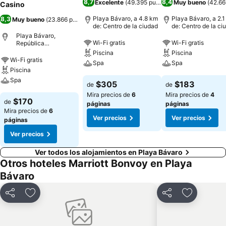
8,7
8,4
Excelente
(
49.395 puntuaciones
Muy bueno
)
(
42.66
Casino
Playa Bávaro, a 4.8 km
Playa Bávaro, a 2.
8,3
Muy bueno
(
23.866 puntuaciones
)
de: Centro de la ciudad
de: Centro de la ci
Playa Bávaro,
Wi-Fi gratis
Wi-Fi gratis
República
Dominicana
Piscina
Piscina
Wi-Fi gratis
Spa
Spa
Piscina
Spa
$305
$183
de
de
Mira precios de
6
Mira precios de
4
$170
de
páginas
páginas
Mira precios de
6
Ver precios
Ver precios
páginas
Ver precios
Ver todos los alojamientos en Playa Bávaro
Otros hoteles Marriott Bonvoy en Playa
Bávaro
Compartir
Agregar a favoritos
Compartir
Agregar a 