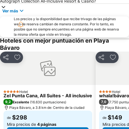
Autograph Collection All-Inclusive Resort & Casino?
Ver más
Los precios y la disponibilidad que recibe trivago de las páginas
web de reserva cambian de manera constante. Por lo tanto, es
posible que no siempre encuentres en una página web de reserva
la misma oferta que viste en trivago.
Hoteles con mejor puntuación en Playa
Bávaro
Compartir
Agregar a favoritos
Compartir
Agregar
Hotel
Hotel
5 Estrellas
4 Estrellas
Zel Punta Cana, All Suites - All inclusive
whala!bávar
9,2
7,0
Excelente
(
16.630 puntuaciones
)
(
7.750 puntu
Playa Bávaro, a 3.8 km de: Centro de la ciudad
Playa Bávaro, 
$298
$149
de
de
Mira precios de
4 páginas
Mira precios 