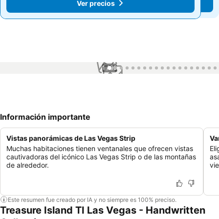
Ver precios
Ver precios
1 / 99
Información importante
Vistas panorámicas de Las Vegas Strip
Va
Muchas habitaciones tienen ventanales que ofrecen vistas
El
cautivadoras del icónico Las Vegas Strip o de las montañas
as
de alrededor.
vi
Este resumen fue creado por IA y no siempre es 100% preciso.
Treasure Island TI Las Vegas - Handwritten