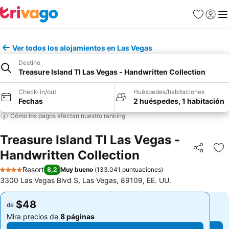
Favoritos
Iniciar 
Me
Ver todos los alojamientos en Las Vegas
Destino
Treasure Island TI Las Vegas - Handwritten Collection
Check-in/out
Huéspedes/habitaciones
Fechas
2 huéspedes, 1 habitación
Cómo los pagos afectan nuestro ranking
Treasure Island TI Las Vegas -
Handwritten Collection
Compartir
Ag
Resort
8,2
Muy bueno
(
133.041 puntuaciones
)
4 Estrellas
3300 Las Vegas Blvd S, Las Vegas, 89109, EE. UU.
$48
$48
de
de
Mira precios de
8 páginas
Mira precios de
8 páginas