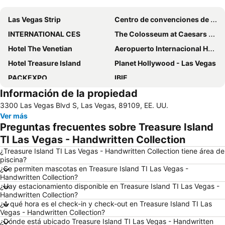
Las Vegas Strip
Centro de convenciones de Las Vegas
INTERNATIONAL CES
The Colosseum at Caesars Palace
Hotel The Venetian
Aeropuerto Internacional Harry Reid
Hotel Treasure Island
Planet Hollywood - Las Vegas
PACKEXPO
IBIE
Información de la propiedad
SHOT SHOW
Hard Rock Café Las Vegas Strip
3300 Las Vegas Blvd S, Las Vegas, 89109, EE. UU.
South Point Showroom
Fuentes del Bellagio
Ver más
Las Vegas North Premium Outlets
Preguntas frecuentes sobre Treasure Island
TI Las Vegas - Handwritten Collection
¿Treasure Island TI Las Vegas - Handwritten Collection tiene área de
piscina?
¿Se permiten mascotas en Treasure Island TI Las Vegas -
Handwritten Collection?
¿Hay estacionamiento disponible en Treasure Island TI Las Vegas -
Handwritten Collection?
¿A qué hora es el check-in y check-out en Treasure Island TI Las
Vegas - Handwritten Collection?
¿Dónde está ubicado Treasure Island TI Las Vegas - Handwritten