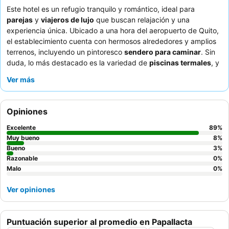
Este hotel es un refugio tranquilo y romántico, ideal para
parejas
y
viajeros de lujo
que buscan relajación y una
experiencia única. Ubicado a una hora del aeropuerto de Quito,
el establecimiento cuenta con hermosos alrededores y amplios
terrenos, incluyendo un pintoresco
sendero para caminar
. Sin
duda, lo más destacado es la variedad de
piscinas termales
, y
algunos alojamientos ofrecen acceso exclusivo las 24 horas. Los
Ver más
huéspedes elogian constantemente al personal excepcional y
las comidas frescas y excelentes del restaurante, especialmente
el variado desayuno bufé. Para una experiencia mejorada,
Opiniones
considere las habitaciones con
calefacción por suelo radiante
y acceso directo a las piscinas de aguas termales.
Excelente
89
%
Muy bueno
8
%
Bueno
3
%
Razonable
0
%
Malo
0
%
Ver opiniones
Puntuación superior al promedio en Papallacta