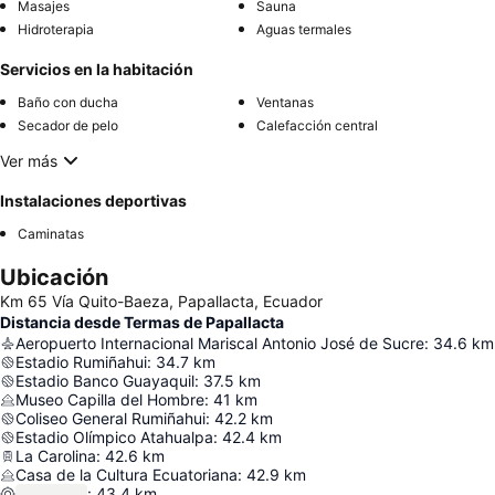
Masajes
Sauna
Hidroterapia
Aguas termales
Servicios en la habitación
Baño con ducha
Ventanas
Secador de pelo
Calefacción central
Ver más
Instalaciones deportivas
Caminatas
Ubicación
Km 65 Vía Quito-Baeza, Papallacta, Ecuador
Distancia desde Termas de Papallacta
Aeropuerto Internacional Mariscal Antonio José de Sucre
:
34.6
km
Estadio Rumiñahui
:
34.7
km
Estadio Banco Guayaquil
:
37.5
km
Museo Capilla del Hombre
:
41
km
Coliseo General Rumiñahui
:
42.2
km
Estadio Olímpico Atahualpa
:
42.4
km
La Carolina
:
42.6
km
Casa de la Cultura Ecuatoriana
:
42.9
km
:
43.4
km