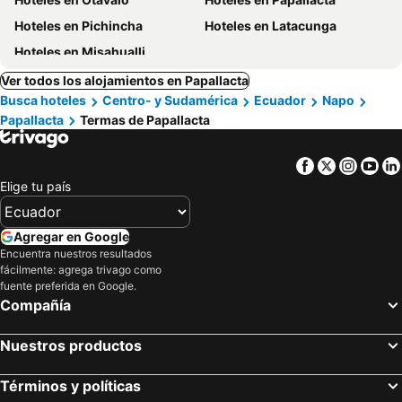
Hoteles en Pichincha
Hoteles en Latacunga
Hoteles en Misahualli
Ver todos los alojamientos en Papallacta
Busca hoteles
Centro- y Sudamérica
Ecuador
Napo
Papallacta
Termas de Papallacta
Facebook
Twitter
Insta
Yo
Elige tu país
Agregar en Google
Encuentra nuestros resultados
fácilmente: agrega trivago como
fuente preferida en Google.
Compañía
Nuestros productos
Términos y políticas