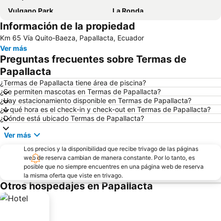
Vulqano Park
La Ronda
Información de la propiedad
Museo Camilo Egas
Parque Nacional Cotopaxi
Km 65 Vía Quito-Baeza, Papallacta, Ecuador
Catedral Metropolitana
Ver más
Preguntas frecuentes sobre Termas de
Papallacta
¿Termas de Papallacta tiene área de piscina?
¿Se permiten mascotas en Termas de Papallacta?
¿Hay estacionamiento disponible en Termas de Papallacta?
¿A qué hora es el check-in y check-out en Termas de Papallacta?
¿Dónde está ubicado Termas de Papallacta?
Ver más
Los precios y la disponibilidad que recibe trivago de las páginas
web de reserva cambian de manera constante. Por lo tanto, es
posible que no siempre encuentres en una página web de reserva
la misma oferta que viste en trivago.
Otros hospedajes en Papallacta