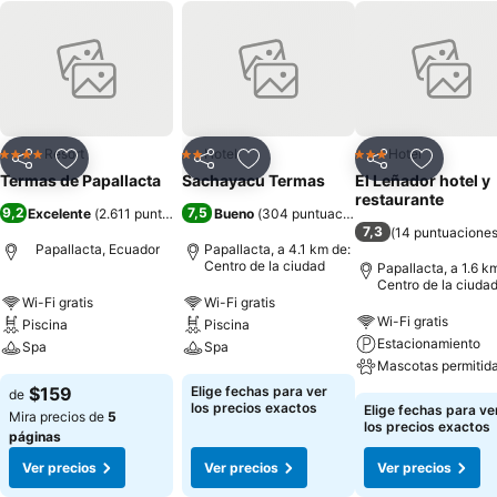
Resort
Hotel
Hotel
4 Estrellas
2 Estrellas
3 Estrellas
Compartir
Agregar a favoritos
Compartir
Agregar a favoritos
Compartir
Agregar 
Termas de Papallacta
Sachayacu Termas
El Leñador hotel y
restaurante
9,2
7,5
Excelente
(
2.611 puntuaciones
Bueno
)
(
304 puntuaciones
)
7,3
(
14 puntuacione
Papallacta, Ecuador
Papallacta, a 4.1 km de:
Centro de la ciudad
Papallacta, a 1.6 k
Centro de la ciuda
Wi-Fi gratis
Wi-Fi gratis
Wi-Fi gratis
Piscina
Piscina
Estacionamiento
Spa
Spa
Mascotas permitid
$159
Elige fechas para ver
de
los precios exactos
Elige fechas para ve
Mira precios de
5
los precios exactos
páginas
Ver precios
Ver precios
Ver precios