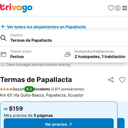
Favoritos
Iniciar 
Me
Ver todos los alojamientos en Papallacta
Destino
Termas de Papallacta
Check-in/out
Huéspedes/habitaciones
Fechas
2 huéspedes, 1 habitación
Cómo los pagos afectan nuestro ranking
Termas de Papallacta
Compartir
Ag
Resort
9,2
Excelente
(
2.611 puntuaciones
)
4 Estrellas
Km 65 Vía Quito-Baeza, Papallacta, Ecuador
$159
$159
de
de
Mira precios de
5 páginas
Mira precios de
5 páginas
Ver precios
Ver precios