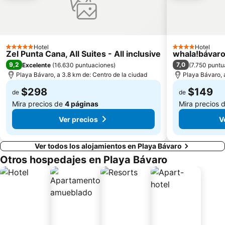
Hotel
Hotel
5 Estrellas
4 Estrellas
Zel Punta Cana, All Suites - All inclusive
whala!bávar
9,2
7,0
Excelente
(
16.630 puntuaciones
)
(
7.750 puntu
Playa Bávaro, a 3.8 km de: Centro de la ciudad
Playa Bávaro, 
$298
$149
de
de
Mira precios de
4 páginas
Mira precios 
Ver precios
V
Ver todos los alojamientos en Playa Bávaro
Otros hospedajes en Playa Bávaro