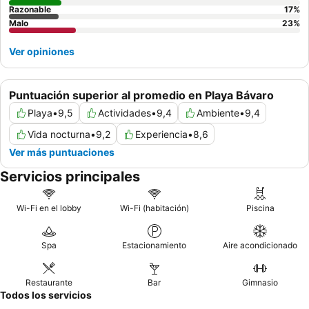
Razonable
17
%
menús diversos.
Malo
23
%
Ver opiniones
Puntuación superior al promedio en Playa Bávaro
Playa
•
9,5
Actividades
•
9,4
Ambiente
•
9,4
Vida nocturna
•
9,2
Experiencia
•
8,6
Ver más puntuaciones
Servicios principales
Wi-Fi en el lobby
Wi-Fi (habitación)
Piscina
Spa
Estacionamiento
Aire acondicionado
Restaurante
Bar
Gimnasio
Todos los servicios