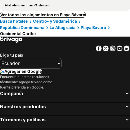
Hoteles en Las Galeras
Ver todos los alojamientos en Playa Bávaro
Busca hoteles
Centro- y Sudamérica
República Dominicana
La Altagracía
Playa Bávaro
Occidental Caribe
Facebook
Twitter
Insta
Yo
Elige tu país
Agregar en Google
Encuentra nuestros resultados
fácilmente: agrega trivago como
fuente preferida en Google.
Compañía
Nuestros productos
Términos y políticas