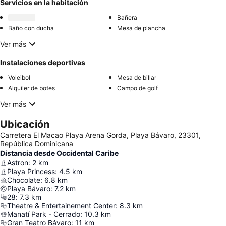
Servicios en la habitación
Bañera
Baño con ducha
Mesa de plancha
Ver más
Instalaciones deportivas
Voleibol
Mesa de billar
Alquiler de botes
Campo de golf
Ver más
Ubicación
Carretera El Macao Playa Arena Gorda, Playa Bávaro, 23301,
República Dominicana
Distancia desde Occidental Caribe
Astron
:
2
km
Playa Princess
:
4.5
km
Chocolate
:
6.8
km
Playa Bávaro
:
7.2
km
28
:
7.3
km
Theatre & Entertainement Center
:
8.3
km
Manatí Park - Cerrado
:
10.3
km
Gran Teatro Bávaro
:
11
km