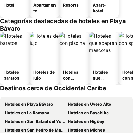
Hotel
Apartamen
Resorts
Apart-
to
hotel
amueblad
Categorías destacadas de hoteles en Playa
o
Bávaro
Hoteles
Hoteles de
Hoteles
Hoteles
Hote
baratos
lujo
con
que
con 
piscina
aceptan
Destinos cerca de Occidental Caribe
mascotas
Hoteles en Playa Bávaro
Hoteles en Uvero Alto
Hoteles en La Romana
Hoteles en Bayahibe
Hoteles en San Rafael del Yuma
Hoteles en Higüey
Hoteles en San Pedro de Macoris
Hoteles en Miches