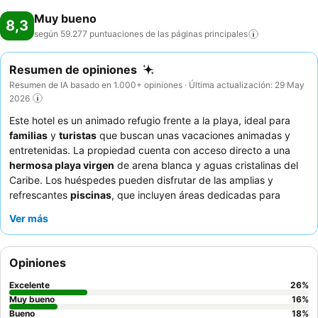
Muy bueno
8,3
según 59.277 puntuaciones de las páginas
principales
Resumen de opiniones
Resumen de IA basado en 1.000+ opiniones · Última actualización: 29 May
2026
Este hotel es un animado refugio frente a la playa, ideal para
familias
y
turistas
que buscan unas vacaciones animadas y
entretenidas. La propiedad cuenta con acceso directo a una
hermosa playa virgen
de arena blanca y aguas cristalinas del
Caribe. Los huéspedes pueden disfrutar de las amplias y
refrescantes
piscinas
, que incluyen áreas dedicadas para
niños, y participar en diversas actividades como la animada
Ver más
fiesta de la espuma y los atractivos espectáculos nocturnos. El
atento y amable personal, en particular el
equipo de animación
,
recibe constantemente elogios por su dedicación y su
Opiniones
capacidad para crear un ambiente acogedor, complementado
con cócteles y bebidas de buena calidad en los bares. Para una
Excelente
26
%
experiencia verdaderamente superior, considere cenar en los
Muy bueno
16
%
restaurantes de especialidades
Bueno
por su calidad superior y
18
%