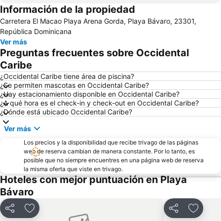
Información de la propiedad
Carretera El Macao Playa Arena Gorda, Playa Bávaro, 23301,
República Dominicana
Ver más
Preguntas frecuentes sobre Occidental
Caribe
¿Occidental Caribe tiene área de piscina?
¿Se permiten mascotas en Occidental Caribe?
¿Hay estacionamiento disponible en Occidental Caribe?
¿A qué hora es el check-in y check-out en Occidental Caribe?
¿Dónde está ubicado Occidental Caribe?
Ver más
Los precios y la disponibilidad que recibe trivago de las páginas
web de reserva cambian de manera constante. Por lo tanto, es
posible que no siempre encuentres en una página web de reserva
la misma oferta que viste en trivago.
Hoteles con mejor puntuación en Playa
Bávaro
Compartir
Agregar a favoritos
Compartir
Agregar