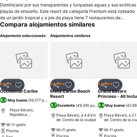
Dominicano por sus transparentes y turquesas aguas y sus exóticas
playas de ensueño. Este resort de categoría Premium está rodeado
de un jardín tropical y a pie de playa tiene 7 restaurantes de
Compara alojamientos similares
especialidades que puede disfrutar dentro del programa Barceló
Todo Incluido del hotel. En el Barceló Punta Cana podrá practicar
Alojamiento seleccionado
Alojamientos similares
deportes acuáticos en su maravillosa playa o relajarse en las
increíbles piscinas, mientras los más pequeños de la casa se lo
pasan en grande en el parque acuático del hotel. Es el hotel ideal
para familias, parejas y amigos gracias a sus completas
instalaciones y servicios. Descubra un lugar en el que aburrirse es
imposible y donde podrá disfrutar de la exquisitez de las aguas y la
tranquilidad del Caribe.
Resort
Hotel
Hotel
4 Estrellas
5 Estrellas
5 Estrellas
Compartir
Agregar a favoritos
Compartir
Agregar a favoritos
Compartir
Agregar 
Occidental Caribe
Meliá Caribe Beach
Grand Bavaro
Resort
Princess - All Incl
8,3
Muy bueno
(
59.277 puntuaciones
)
8,7
8,4
Excelente
(
49.395 puntuaciones
Muy bueno
)
(
42.66
Playa Bávaro,
República
Playa Bávaro, a 4.8 km
Playa Bávaro, a 2.
Dominicana
de: Centro de la ciudad
de: Centro de la ci
Wi-Fi gratis
Wi-Fi gratis
Wi-Fi gratis
Piscina
Piscina
Piscina
Spa