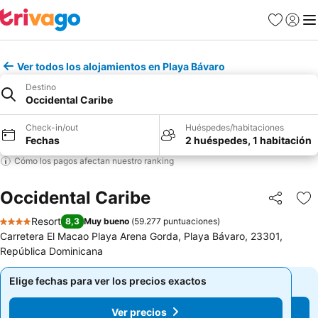
Favoritos
Iniciar 
Me
Ver todos los alojamientos en Playa Bávaro
Destino
Occidental Caribe
Check-in/out
Huéspedes/habitaciones
Fechas
2 huéspedes, 1 habitación
Cómo los pagos afectan nuestro ranking
Occidental Caribe
Compartir
Ag
Resort
8,3
Muy bueno
(
59.277 puntuaciones
)
4 Estrellas
Carretera El Macao Playa Arena Gorda, Playa Bávaro, 23301,
República Dominicana
Elige fechas para ver los precios exactos
Elige fechas para ver los precios exactos
Ver precios
Ver precios