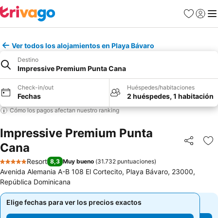
Favoritos
Iniciar 
Me
Ver todos los alojamientos en Playa Bávaro
Destino
Impressive Premium Punta Cana
Check-in/out
Huéspedes/habitaciones
Fechas
2 huéspedes, 1 habitación
Cómo los pagos afectan nuestro ranking
Impressive Premium Punta
Cana
Compartir
Ag
Resort
8,3
Muy bueno
(
31.732 puntuaciones
)
5 Estrellas
Avenida Alemania A-B 108 El Cortecito, Playa Bávaro, 23000,
República Dominicana
Elige fechas para ver los precios exactos
Elige fechas para ver los precios exactos