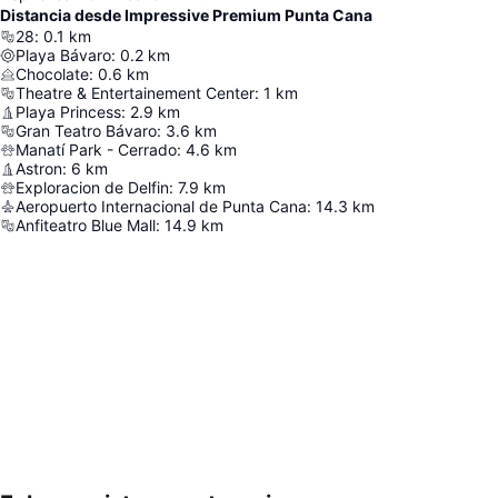
Distancia desde Impressive Premium Punta Cana
28
:
0.1
km
Playa Bávaro
:
0.2
km
Chocolate
:
0.6
km
Theatre & Entertainement Center
:
1
km
Playa Princess
:
2.9
km
Gran Teatro Bávaro
:
3.6
km
Manatí Park - Cerrado
:
4.6
km
Astron
:
6
km
Exploracion de Delfin
:
7.9
km
Aeropuerto Internacional de Punta Cana
:
14.3
km
Anfiteatro Blue Mall
:
14.9
km