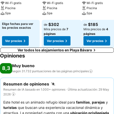
Wi-Fi gratis
Wi-Fi gratis
Wi-Fi gratis
Piscina
Piscina
Piscina
Spa
Spa
Spa
Ver precios
Ver precios
Ver precios
Elige fechas para ver
$302
$185
de
de
los precios exactos
Mira precios de
7
Mira precios de
4
páginas
páginas
Ver precios
Ver precios
Ver precios
Ver todos los alojamientos en Playa Bávaro
Opiniones
Muy bueno
8,3
según 31.732 puntuaciones de las páginas
principales
Resumen de opiniones
Resumen de IA basado en 1.000+ opiniones · Última actualización: 29 May
2026
Este hotel es un animado refugio ideal para
familias
,
parejas
y
turistas
que buscan una experiencia vacacional dinámica y
atractiva. La propiedad cuenta con una
ubicación privilegiada