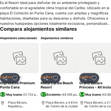
Es el Resort ideal para disfrutar de un ambiente privilegiado y
confortable en el agradable clima tropical del Caribe. Ubicado en la
playa El Cortecito en Punta Cana, cuenta con amplias y magníficas
habitaciones, diseñadas para su descanso y disfrute. Ofrecemos a
nuestros huéspedes opciones totalmente exclusivas, personalizadas
Compara alojamientos similares
y a su disposición 24 horas. El Resort cuenta con distintas
instalaciones, áreas y servicios que incluyen, entre otros, una
Alojamiento seleccionado
Alojamientos similares
diversidad de restaurantes y bares. Una hermosa playa, extensos y
frondosos jardines, diferentes ambientes de piscina, y una
diversidad de actividades diurnas y nocturnas para todas las
edades, harán de su estancia una experiencia inolvidable.
Contamos con 654 Habitaciones totalmente equipadas. El hotel
cuenta con habitaciones con cama King Size o dos camas dobles.
Nuestras habitaciones pueden ser ocupadas por un máximo de
cuatro personas y contamos con disponibilidad de habitaciones
Resort
Hotel
Hotel
5 Estrellas
5 Estrellas
5 Estrellas
Compartir
Agregar a favoritos
Compartir
Agregar a favoritos
Compartir
Agregar 
comunicadas. Nuestro servicio Todo Incluído, donde el cliente
Impressive Premium
Meliá Caribe Beach
Grand Bavaro
puede optar entre distintos restaurantes exclusivos a la carta y
Punta Cana
Resort
Princess - All Incl
estilo buffet, los cuales presentan una gran variedad gastronómica
8,3
8,7
8,4
Muy bueno
(
31.732 puntuaciones
Excelente
)
(
49.395 puntuaciones
Muy bueno
)
(
42.66
y de bebidas internacionales.
Playa Bávaro,
Playa Bávaro, a 4.8 km
Playa Bávaro, a 2.
República
de: Centro de la ciudad
de: Centro de la ci
Dominicana