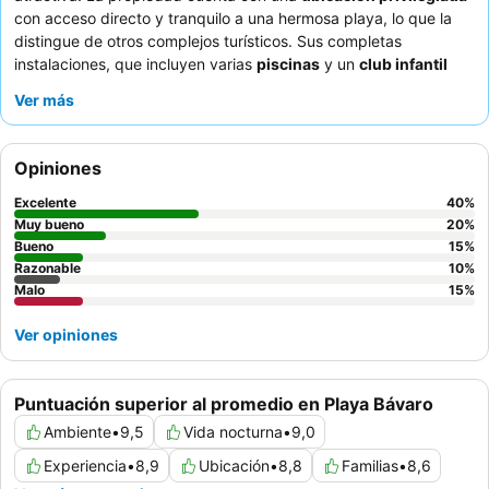
con acceso directo y tranquilo a una hermosa playa, lo que la
distingue de otros complejos turísticos. Sus completas
instalaciones, que incluyen varias
piscinas
y un
club infantil
exclusivo, están pensadas tanto para la relajación como para
Ver más
actividades. Los huéspedes elogian constantemente la
amabilidad excepcional del personal
y la variada oferta de
comida y bebida
de alta calidad, especialmente los
Opiniones
restaurantes a la carta Grill y japonés. Para una experiencia
superior, considere la
mejora premium
para acceder de forma
Excelente
40
%
exclusiva a piscinas y bares adicionales, así como a una
Muy bueno
20
%
selección más amplia de licores de marca.
Bueno
15
%
Razonable
10
%
Malo
15
%
Ver opiniones
Puntuación superior al promedio en Playa Bávaro
Ambiente
•
9,5
Vida nocturna
•
9,0
Experiencia
•
8,9
Ubicación
•
8,8
Familias
•
8,6