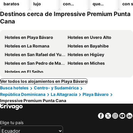
baratos
lujo
con
que
con 
piscina
aceptan
Destinos cerca de Impressive Premium Punta
mascotas
Cana
Hoteles en Playa Bávaro
Hoteles en Uvero Alto
Hoteles en La Romana
Hoteles en Bayahibe
Hoteles en San Rafael del Yuma
Hoteles en Higüey
Hoteles en San Pedro de Macoris
Hoteles en Miches
Hoteles en El Seibo
Ver todos los alojamientos en Playa Bávaro
Busca hoteles
Centro- y Sudamérica
República Dominicana
La Altagracía
Playa Bávaro
Impressive Premium Punta Cana
Facebook
Twitter
Insta
Yo
Elige tu país