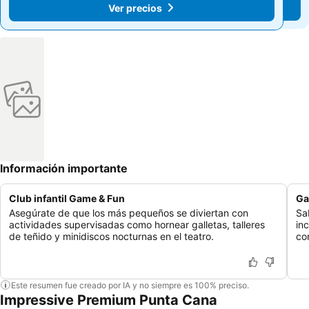
Ver precios
Ver precios
Información importante
Club infantil Game & Fun
Ga
Asegúrate de que los más pequeños se diviertan con
Sa
actividades supervisadas como hornear galletas, talleres
in
de teñido y minidiscos nocturnas en el teatro.
cor
Este resumen fue creado por IA y no siempre es 100% preciso.
Impressive Premium Punta Cana