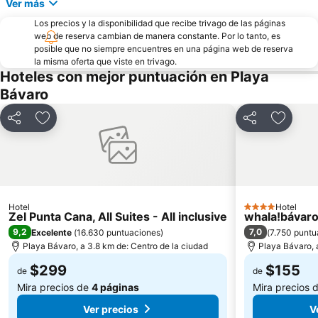
Ver más
Los precios y la disponibilidad que recibe trivago de las páginas
web de reserva cambian de manera constante. Por lo tanto, es
posible que no siempre encuentres en una página web de reserva
la misma oferta que viste en trivago.
Hoteles con mejor puntuación en Playa
Bávaro
Compartir
Agregar a favoritos
Compartir
Agregar
Hotel
Hotel
4 Estrellas
Zel Punta Cana, All Suites - All inclusive
whala!bávar
9,2
7,0
Excelente
(
16.630 puntuaciones
)
(
7.750 puntu
Playa Bávaro, a 3.8 km de: Centro de la ciudad
Playa Bávaro, 
$299
$155
de
de
Mira precios de
4 páginas
Mira precios 
Ver precios
V