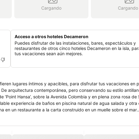
Cargando
Cargando
Acceso a otros hoteles Decameron
Puedes disfrutar de las instalaciones, bares, espectáculos y
restaurantes de otros cinco hoteles Decameron en la isla, pa
tus vacaciones sean aún mejores.
eren lugares íntimos y apacibles, para disfrutar tus vacaciones en p
el
 de ‘Point Hansa’, sobre la Avenida Colombia y en plena zona rosa de
 en un restaurante a la carta construido en un muelle sobre el mar
una atmósfera romántica. A pocos metros de allí se encuentra
 y bella de esta isla caribeña, y que a su alrededor aglutina una vari
pasos también se encuentra el Royal Decameron Aquarium, resort en 