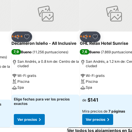
Agregar a favoritos
Agregar a favorit
Hotel
Hotel
4 Estrellas
4 Estrellas
Compartir
Compartir
Decameron Isleño - All Inclusive
GHL Relax Hotel Sunrise
7,9
7,6
Bueno
(
11.256 puntuaciones
)
Bueno
(
7.869 puntuacion
ones
)
San Andrés, a 0.8 km de: Centro de la
San Andrés, a 1.2 km de: Cen
ciudad
ciudad
o de la
Wi-Fi gratis
Wi-Fi gratis
Piscina
Piscina
Spa
Spa
Elige fechas para ver los precios
$141
de
exactos
s
Mira precios de
7 páginas
Ver precios
Ver precios
Ver todos los alojamientos en 