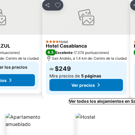
ritos
Agregar a favoritos
Compartir
C
Hotel
4 Estrellas
AZUL
Hotel Casablanca
8,5
ntuaciones
)
Excelente
(
7.374 puntuaciones
)
de: Centro de la ciudad
San Andrés, a 1.4 km de: Centro de la ciudad
er los precios
$249
de
Mira precios de
5 páginas
cios
Ver precios
Ver todos los alojamientos en 