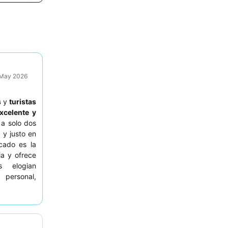
9 May 2026
s
y
turistas
xcelente y
a solo dos
 y justo en
cado es la
ia y ofrece
s elogian
ersonal,
sayuno, que
nquila, los
 calle para