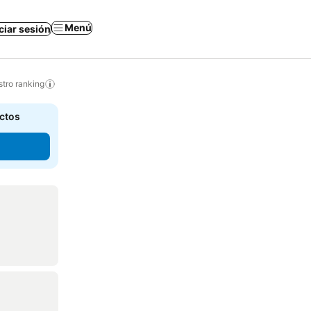
Menú
iciar sesión
tro ranking
actos