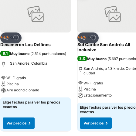
Agregar a favoritos
Agregar a favoritos
Resort
Hotel
3 Estrellas
3 Estrellas
Compartir
Compartir
Decameron Los Delfines
Sol Caribe San Andrés All
Inclusive
8,1
Muy bueno
(
2.514 puntuaciones
)
8,0
Muy bueno
(
5.697 puntuaci
San Andrés, Colombia
San Andrés, a 1.3 km de: Centr
ciudad
Wi-Fi gratis
Wi-Fi gratis
Piscina
Piscina
Aire acondicionado
Estacionamiento
Elige fechas para ver los precios
exactos
Elige fechas para ver los precio
exactos
Ver precios
Ver precios