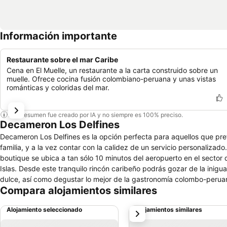
Información importante
Restaurante sobre el mar Caribe
Cena en El Muelle, un restaurante a la carta construido sobre un
muelle. Ofrece cocina fusión colombiano-peruana y unas vistas
románticas y coloridas del mar.
Este resumen fue creado por IA y no siempre es 100% preciso.
Decameron Los Delfines
Decameron Los Delfines es la opción perfecta para aquellos que prefi
familia, y a la vez contar con la calidez de un servicio personalizado. De arquitectura contemporánea, pero conservando su estilo antillano, este hot
boutique se ubica a tan sólo 10 minutos del aeropuerto en el sector
Islas. Desde este tranquilo rincón caribeño podrás gozar de la inigualable experiencia de baños en piscina natural de agua salada y otra de agua
dulce, así como degustar lo mejor de la gastronomía colombo-peruana
Compara alojamientos similares
sanandresano, y en el que divisarás sus espectaculares vistas multicolores al abrigo de 
la playa de ‘Spratt Bight’ o ‘Bahía Sardina’, considerada la más larga
Alojamiento seleccionado
Alojamientos similares
siguiente
establecimientos comerciales para todos los gustos. A unos pocos 
podrás complementar tus vacaciones.