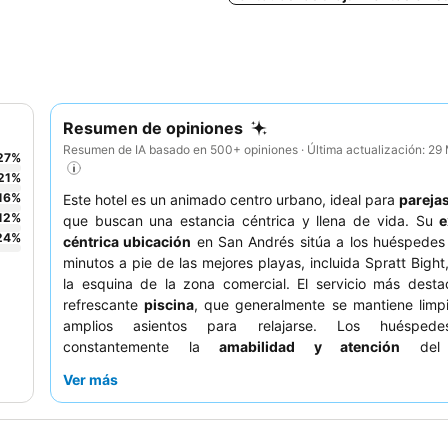
Resumen de opiniones
Resumen de IA basado en 500+ opiniones · Última actualización: 2
27
%
21
%
16
%
Este hotel es un animado centro urbano, ideal para
pareja
12
%
que buscan una estancia céntrica y llena de vida. Su
e
24
%
céntrica ubicación
en San Andrés sitúa a los huéspedes 
minutos a pie de las mejores playas, incluida Spratt Bight,
la esquina de la zona comercial. El servicio más desta
refrescante
piscina
, que generalmente se mantiene limp
amplios asientos para relajarse. Los huéspede
constantemente la
amabilidad y atención
del p
especialmente en el bar y el restaurante, así como el de
Ver más
suele ser muy bien valorado. Para una experiencia más tra
huéspedes deberían solicitar una habitación que no dé a la
evitar el posible ruido de las discotecas cercanas.