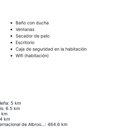
Baño con ducha
Ventanas
Secador de pelo
Escritorio
Caja de seguridad en la habitación
Wifi (habitación)
leña
:
5
km
is
:
6.5
km
km
.4
km
Aeropuerto Internacional de Albrook "Marcos A. Gelabert"
:
464.6
km