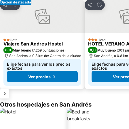
Opción destacada
Agregar a favoritos
Agregar a favo
Compartir
Compartir
Hotel
Hotel
2 Estrellas
3 Estrellas
Viajero San Andres Hostel
HOTEL VERANO 
8,0
8,0
Muy bueno
(
7.259 puntuaciones
)
Muy bueno
(
301 pu
San Andrés, a 0.8 km de: Centro de la ciudad
San Andrés, a 0.8 km 
Elige fechas para ver los precios
Elige fechas para v
exactos
exactos
Ver precios
Ver pre
Otros hospedajes en San Andrés