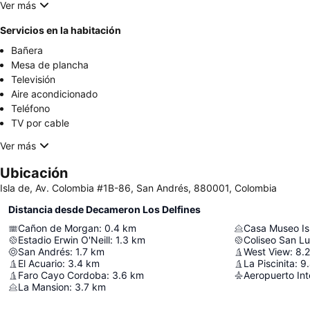
Ver más
Servicios en la habitación
Bañera
Mesa de plancha
Televisión
Aire acondicionado
Teléfono
TV por cable
Ver más
Ubicación
Isla de, Av. Colombia #1B-86, San Andrés, 880001, Colombia
Distancia desde Decameron Los Delfines
Cañon de Morgan
:
0.4
km
Casa Museo Is
Estadio Erwin O'Neill
:
1.3
km
Coliseo San Lu
San Andrés
:
1.7
km
West View
:
8.2
El Acuario
:
3.4
km
La Piscinita
:
9
Faro Cayo Cordoba
:
3.6
km
La Mansion
:
3.7
km