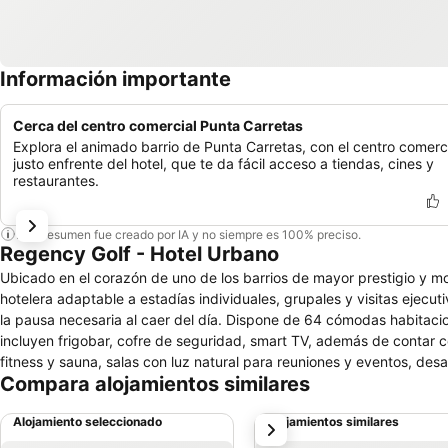
Información importante
Cerca del centro comercial Punta Carretas
Explora el animado barrio de Punta Carretas, con el centro comerc
justo enfrente del hotel, que te da fácil acceso a tiendas, cines y
restaurantes.
Este resumen fue creado por IA y no siempre es 100% preciso.
Regency Golf - Hotel Urbano
Ubicado en el corazón de uno de los barrios de mayor prestigio y 
hotelera adaptable a estadías individuales, grupales y visitas ejecu
la pausa necesaria al caer del día. Dispone de 64 cómodas habitaciones con kitchenette, con gran disponibilidad en formato twin o matrimonial, que
incluyen frigobar, cofre de seguridad, smart TV, además de contar con
fitness y sauna, salas con luz natural para reuniones y eventos, desayunador buffet y la gastronomía y salón de té de U
Compara alojamientos similares
el hotel cuenta con un estacionamiento de 8 plazas para vehículos de
mediante un elevador montacargas.
Alojamiento seleccionado
Alojamientos similares
siguiente