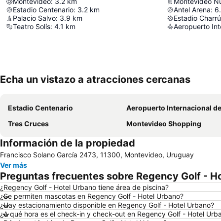
Montevideo
:
3.2
km
Montevideo Nu
Estadio Centenario
:
3.2
km
Antel Arena
:
6
Palacio Salvo
:
3.9
km
Estadio Charr
Teatro Solís
:
4.1
km
Aeropuerto Int
Echa un vistazo a atracciones cercanas
Estadio Centenario
Aeropuerto Internacional de Carrasco General Cesáreo L. 
Tres Cruces
Montevideo Shopping
Información de la propiedad
Francisco Solano García 2473, 11300, Montevideo, Uruguay
Ver más
Preguntas frecuentes sobre Regency Golf - H
¿Regency Golf - Hotel Urbano tiene área de piscina?
¿Se permiten mascotas en Regency Golf - Hotel Urbano?
¿Hay estacionamiento disponible en Regency Golf - Hotel Urbano?
¿A qué hora es el check-in y check-out en Regency Golf - Hotel Urb