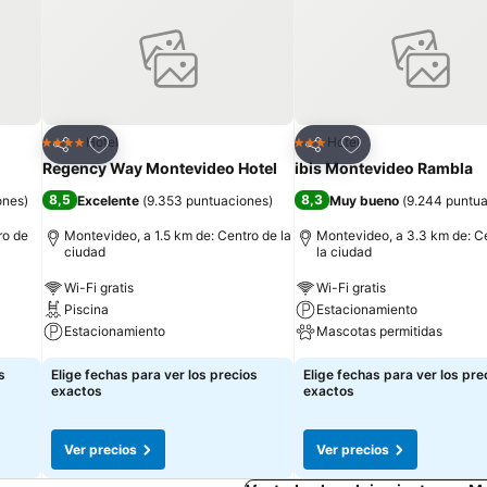
Agregar a favoritos
Agregar a favorit
Hotel
Hotel
4 Estrellas
3 Estrellas
Compartir
Compartir
Regency Way Montevideo Hotel
ibis Montevideo Rambla
8,5
8,3
ones
)
Excelente
(
9.353 puntuaciones
)
Muy bueno
(
9.244 puntu
ro de
Montevideo, a 1.5 km de: Centro de la
Montevideo, a 3.3 km de: C
ciudad
la ciudad
Wi-Fi gratis
Wi-Fi gratis
Piscina
Estacionamiento
Estacionamiento
Mascotas permitidas
s
Elige fechas para ver los precios
Elige fechas para ver los pre
exactos
exactos
Ver precios
Ver precios