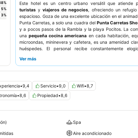
18
%
Este hotel es un centro urbano versátil que atiende p
5
%
turistas
y
viajeros de negocios
, ofreciendo un refugi
3
%
espacioso. Goza de una excelente ubicación en el animad
Punta Carretas, a solo una cuadra del
Punta Carretas Sho
y a pocos pasos de la Rambla y la playa Pocitos. La co
una
pequeña cocina americana
en cada habitación, eq
microondas, mininevera y cafetera, es una amenidad cla
huéspedes. El personal recibe constantemente elog
atención y amabilidad, destacando el
desayuno bufé
com
Ver más
completo y delicioso. Para una estancia más tranquila, lo
podrían considerar solicitar una habitación que no dé a la c
xperiencia
•
9,4
Servicio
•
9,0
Wifi
•
8,7
tronomía
•
8,6
Propiedad
•
8,6
ión)
Spa
itidas
Aire acondicionado