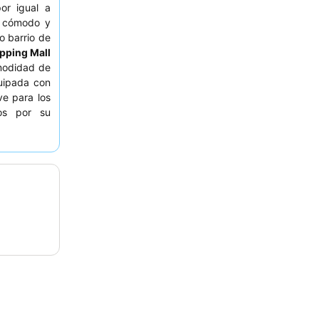
or igual a
o cómodo y
o barrio de
pping Mall
modidad de
uipada con
ve para los
ios por su
o variado,
s huéspedes
alle.