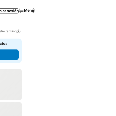
Menú
iciar sesión
tro ranking
actos