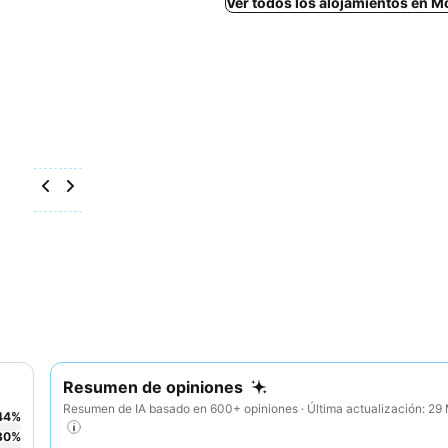
Ver todos los alojamientos en 
Resumen de opiniones
Resumen de IA basado en 600+ opiniones · Última actualización: 2
44
%
30
%