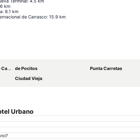
eva Terminal
:
4.5
km
.6
km
úa
:
8.1
km
ernacional de Carrasco
:
15.9
km
Ampliar mapa
Berisso
de Pocitos
Punta Carretas
Ciudad Vieja
otel Urbano
ano?