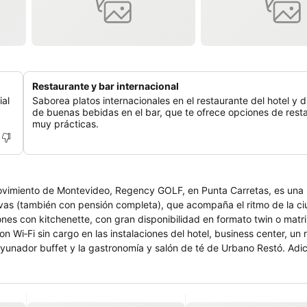
Restaurante y bar internacional
ial
Saborea platos internacionales en el restaurante del hotel y d
de buenas bebidas en el bar, que te ofrece opciones de rest
muy prácticas.
movimiento de Montevideo, Regency GOLF, en Punta Carretas, es una
tivas (también con pensión completa), que acompaña el ritmo de la ci
 Wi‑Fi sin cargo en las instalaciones del hotel, business center, un 
rbano Restó. Adicionalmente,
 mediano porte, con cargo adicional y sujeto a disponibilidad, al cu