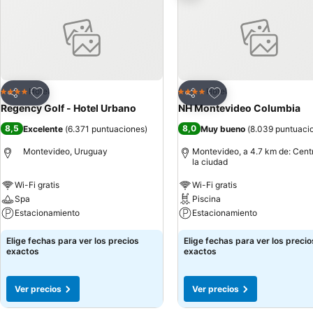
Agregar a favoritos
Agregar a favoritos
Hotel
Hotel
4 Estrellas
4 Estrellas
Compartir
Compartir
Regency Golf - Hotel Urbano
NH Montevideo Columbia
8,5
8,0
Excelente
(
6.371 puntuaciones
)
Muy bueno
(
8.039 puntuaci
Montevideo, Uruguay
Montevideo, a 4.7 km de: Cent
la ciudad
Wi-Fi gratis
Wi-Fi gratis
Spa
Piscina
Estacionamiento
Estacionamiento
Elige fechas para ver los precios
Elige fechas para ver los precio
exactos
exactos
Ver precios
Ver precios