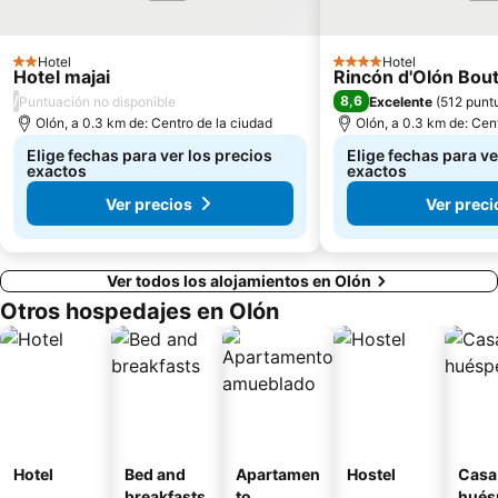
Hotel
Hotel
2 Estrellas
4 Estrellas
Hotel majai
Rincón d'Olón Bout
/
8,6
Puntuación no disponible
Excelente
(
512 punt
Olón, a 0.3 km de: Centro de la ciudad
Olón, a 0.3 km de: Cen
Elige fechas para ver los precios
Elige fechas para ve
exactos
exactos
Ver precios
Ver preci
Ver todos los alojamientos en Olón
Otros hospedajes en Olón
Hotel
Bed and
Apartamen
Hostel
Casa
breakfasts
to
hués