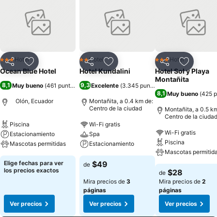
Hotel
Hotel
Hotel
3 Estrellas
2 Estrellas
3 Estrellas
Compartir
Agregar a favoritos
Compartir
Agregar a favoritos
Compartir
Agregar 
Ocean Blue Hotel
Hotel Kundalini
Hotel Sol y Playa
Montañita
8,1
9,3
Muy bueno
(
461 puntuaciones
Excelente
)
(
3.345 puntuaciones
)
8,1
Muy bueno
(
425 p
Olón, Ecuador
Montañita, a 0.4 km de:
Centro de la ciudad
Montañita, a 0.5 k
Centro de la ciuda
Piscina
Wi-Fi gratis
Wi-Fi gratis
Estacionamiento
Spa
Piscina
Mascotas permitidas
Estacionamiento
Mascotas permitid
Elige fechas para ver
$49
de
los precios exactos
$28
de
Mira precios de
3
Mira precios de
2
páginas
páginas
Ver precios
Ver precios
Ver precios