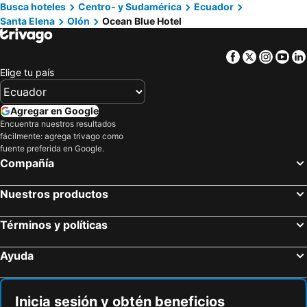
Busca hoteles
Centro- y Sudamérica
Ecuador
Santa Elena
Olón
Ocean Blue Hotel
Facebook
Twitter
Insta
Yo
Elige tu país
Agregar en Google
Encuentra nuestros resultados
fácilmente: agrega trivago como
fuente preferida en Google.
Compañía
Nuestros productos
Términos y políticas
Ayuda
Inicia sesión y obtén beneficios