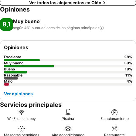
Ver todos los alojamientos en Olón
Opiniones
Muy bueno
8,1
según 461 puntuaciones de las páginas
principales
Opiniones
Excelente
28
%
Muy bueno
39
%
Bueno
18
%
Razonable
11
%
Malo
4
%
Ver opiniones
Servicios principales
Wi-Fi en el lobby
Piscina
Estacionamiento
Mascotas permitidas
Aire acondicionado
Restaurante