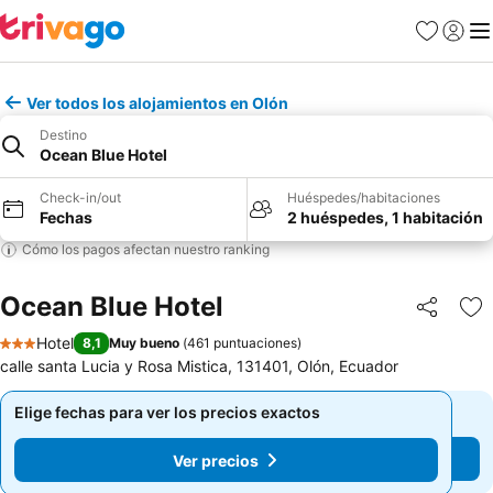
Favoritos
Iniciar 
Me
Ver todos los alojamientos en Olón
Destino
Ocean Blue Hotel
Check-in/out
Huéspedes/habitaciones
Fechas
2 huéspedes, 1 habitación
Cómo los pagos afectan nuestro ranking
Ocean Blue Hotel
Compartir
Ag
Hotel
8,1
Muy bueno
(
461 puntuaciones
)
3 Estrellas
calle santa Lucia y Rosa Mistica, 131401, Olón, Ecuador
Elige fechas para ver los precios exactos
Elige fechas para ver los precios exactos
Ver precios
Ver precios