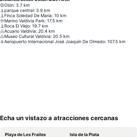
Olón
:
3.7
km
parque central
:
3.9
km
Finca Soledad De María
:
10
km
Marino Valdivia Park
:
17.5
km
Roca El Viejo
:
19.7
km
Acuario Valdivia
:
20.4
km
Museo Cultural Valdivia
:
20.5
km
Aeropuerto Internacional José Joaquín De Olmedo
:
107.5
km
Echa un vistazo a atracciones cercanas
Ampliar mapa
Playa de Los Frailes
Isla de la Plata