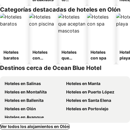
amueblad
Categorías destacadas de hoteles en Olón
o
Hoteles
Hoteles
Hoteles
Hoteles
Hotel
baratos
con
que
con spa
play
piscina
aceptan
Destinos cerca de Ocean Blue Hotel
mascotas
Hoteles en Salinas
Hoteles en Manta
Hoteles en Montañita
Hoteles en Puerto López
Hoteles en Ballenita
Hoteles en Santa Elena
Hoteles en Olón
Hoteles en Portoviejo
Hoteles en Ayangue
Ver todos los alojamientos en Olón