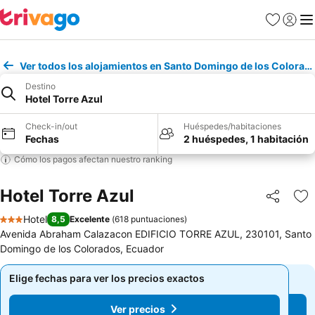
Favoritos
Iniciar 
Me
Ver todos los alojamientos en Santo Domingo de los Colorad
Destino
Hotel Torre Azul
Check-in/out
Huéspedes/habitaciones
Fechas
2 huéspedes, 1 habitación
Cómo los pagos afectan nuestro ranking
Hotel Torre Azul
Compartir
Ag
Hotel
8,5
Excelente
(
618 puntuaciones
)
3 Estrellas
Avenida Abraham Calazacon EDIFICIO TORRE AZUL, 230101, Santo
Domingo de los Colorados, Ecuador
Elige fechas para ver los precios exactos
Elige fechas para ver los precios exactos
Ver precios
Ver precios