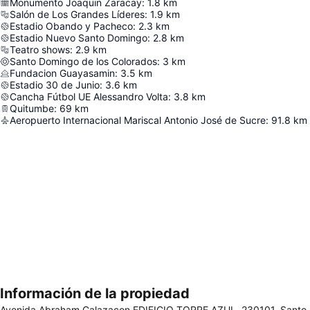
Monumento Joaquin Zaracay
:
1.8
km
Salón de Los Grandes Líderes
:
1.9
km
Estadio Obando y Pacheco
:
2.3
km
Estadio Nuevo Santo Domingo
:
2.8
km
Teatro shows
:
2.9
km
Santo Domingo de los Colorados
:
3
km
Fundacion Guayasamin
:
3.5
km
Estadio 30 de Junio
:
3.6
km
Cancha Fútbol UE Alessandro Volta
:
3.8
km
Quitumbe
:
69
km
Aeropuerto Internacional Mariscal Antonio José de Sucre
:
91.8
km
Información de la propiedad
Ampliar mapa
Avenida Abraham Calazacon EDIFICIO TORRE AZUL, 230101, Santo