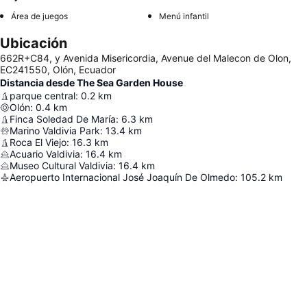
Área de juegos
Menú infantil
Ubicación
662R+C84, y Avenida Misericordia, Avenue del Malecon de Olon,
EC241550, Olón, Ecuador
Distancia desde The Sea Garden House
parque central
:
0.2
km
Olón
:
0.4
km
Finca Soledad De María
:
6.3
km
Marino Valdivia Park
:
13.4
km
Roca El Viejo
:
16.3
km
Acuario Valdivia
:
16.4
km
Museo Cultural Valdivia
:
16.4
km
Aeropuerto Internacional José Joaquín De Olmedo
:
105.2
km