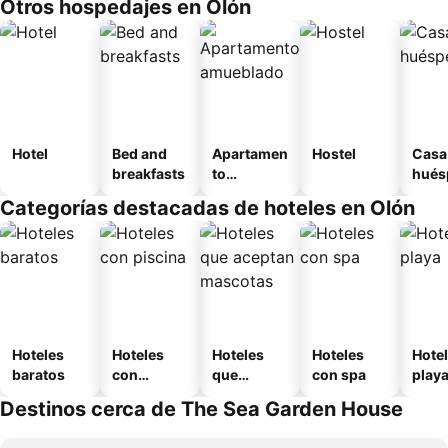
Otros hospedajes en Olón
Hotel
Bed and
Apartamen
Hostel
Casa
breakfasts
to
hués
amueblad
Categorías destacadas de hoteles en Olón
o
Hoteles
Hoteles
Hoteles
Hoteles
Hotel
baratos
con
que
con spa
play
piscina
aceptan
Destinos cerca de The Sea Garden House
mascotas