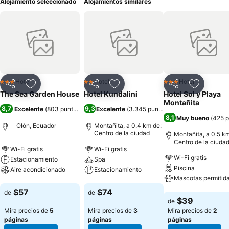
Alojamiento seleccionado
Alojamientos similares
Hotel
Hotel
Hotel
3 Estrellas
2 Estrellas
3 Estrellas
Compartir
Agregar a favoritos
Compartir
Agregar a favoritos
Compartir
Agregar 
The Sea Garden House
Hotel Kundalini
Hotel Sol y Playa
Montañita
8,7
9,3
Excelente
(
803 puntuaciones
Excelente
)
(
3.345 puntuaciones
)
8,1
Muy bueno
(
425 p
Olón, Ecuador
Montañita, a 0.4 km de:
Centro de la ciudad
Montañita, a 0.5 k
Centro de la ciuda
Wi-Fi gratis
Wi-Fi gratis
Wi-Fi gratis
Estacionamiento
Spa
Piscina
Aire acondicionado
Estacionamiento
Mascotas permitid
Ver precios
Ver precios
$57
$74
de
de
Ver precios
$39
de
Mira precios de
5
Mira precios de
3
Mira precios de
2
páginas
páginas
páginas