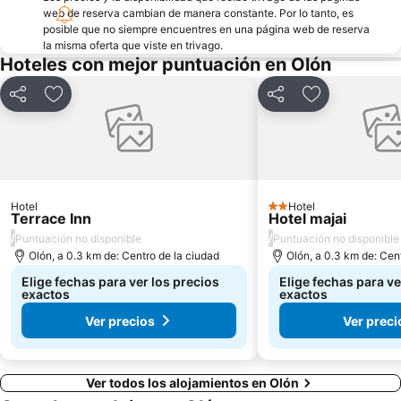
web de reserva cambian de manera constante. Por lo tanto, es
posible que no siempre encuentres en una página web de reserva
la misma oferta que viste en trivago.
Hoteles con mejor puntuación en Olón
Compartir
Agregar a favoritos
Compartir
Agregar a fav
Hotel
Hotel
2 Estrellas
Terrace Inn
Hotel majai
/
/
Puntuación no disponible
Puntuación no disponible
Olón, a 0.3 km de: Centro de la ciudad
Olón, a 0.3 km de: Cen
Elige fechas para ver los precios
Elige fechas para ve
exactos
exactos
Ver precios
Ver preci
Ver todos los alojamientos en Olón