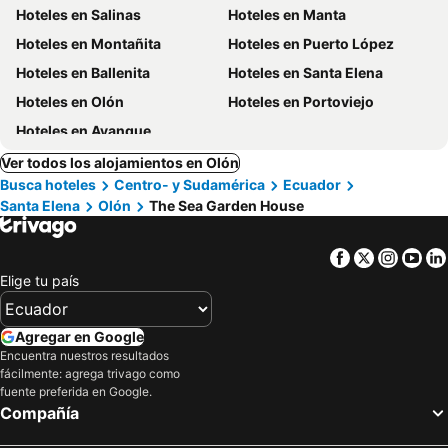
Hoteles en Salinas
Hoteles en Manta
Hoteles en Montañita
Hoteles en Puerto López
Hoteles en Ballenita
Hoteles en Santa Elena
Hoteles en Olón
Hoteles en Portoviejo
Hoteles en Ayangue
Ver todos los alojamientos en Olón
Busca hoteles
Centro- y Sudamérica
Ecuador
Santa Elena
Olón
The Sea Garden House
Facebook
Twitter
Insta
Yo
Elige tu país
Agregar en Google
Encuentra nuestros resultados
fácilmente: agrega trivago como
fuente preferida en Google.
Compañía