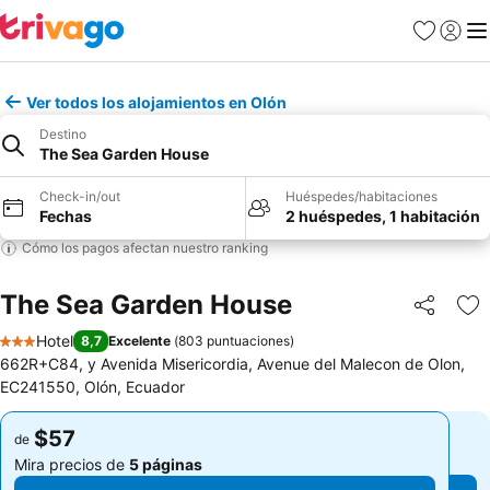
Favoritos
Iniciar 
Me
Ver todos los alojamientos en Olón
Destino
The Sea Garden House
Check-in/out
Huéspedes/habitaciones
Fechas
2 huéspedes, 1 habitación
Cómo los pagos afectan nuestro ranking
The Sea Garden House
Compartir
Ag
Hotel
8,7
Excelente
(
803 puntuaciones
)
3 Estrellas
662R+C84, y Avenida Misericordia, Avenue del Malecon de Olon,
EC241550, Olón, Ecuador
$57
$57
de
de
Mira precios de
5 páginas
Mira precios de
5 páginas