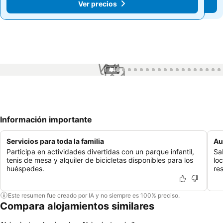
Ver precios
Ver precios
1 / 46
Información importante
Servicios para toda la familia
Au
Participa en actividades divertidas con un parque infantil,
Sa
tenis de mesa y alquiler de bicicletas disponibles para los
lo
huéspedes.
res
Este resumen fue creado por IA y no siempre es 100% preciso.
Compara alojamientos similares