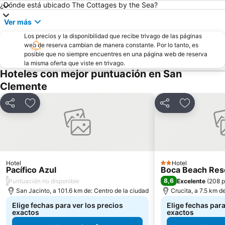
¿Dónde está ubicado The Cottages by the Sea?
Ver más
Los precios y la disponibilidad que recibe trivago de las páginas
web de reserva cambian de manera constante. Por lo tanto, es
posible que no siempre encuentres en una página web de reserva
la misma oferta que viste en trivago.
Hoteles con mejor puntuación en San
Clemente
Compartir
Agregar a favoritos
Compartir
Agregar a 
Hotel
Hotel
2 Estrellas
Pacífico Azul
Boca Beach Res
/
8,6
Puntuación no disponible
Excelente
(
208 p
San Jacinto, a 101.6 km de: Centro de la ciudad
Crucita, a 7.5 km d
Elige fechas para ver los precios
Elige fechas para
exactos
exactos