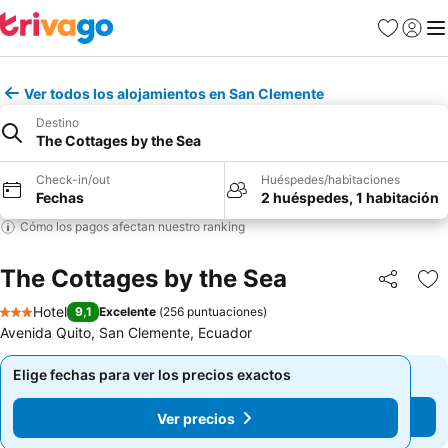
Favoritos
Iniciar 
Me
Ver todos los alojamientos en San Clemente
Destino
The Cottages by the Sea
Check-in/out
Huéspedes/habitaciones
Fechas
2 huéspedes, 1 habitación
Cómo los pagos afectan nuestro ranking
The Cottages by the Sea
Compartir
Ag
Hotel
9,1
Excelente
(
256 puntuaciones
)
3 Estrellas
Avenida Quito, San Clemente, Ecuador
Elige fechas para ver los precios exactos
Elige fechas para ver los precios exactos
Ver precios
Ver precios