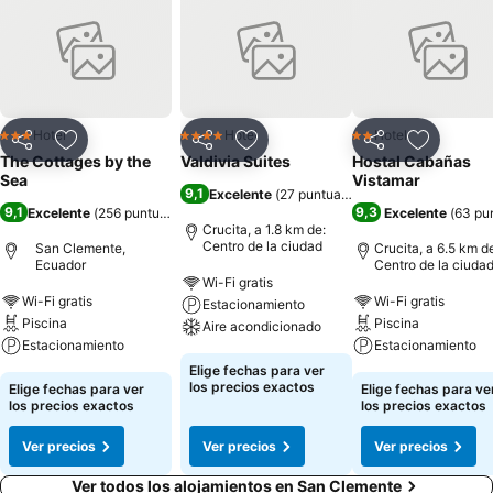
Hotel
Hotel
Hotel
3 Estrellas
4 Estrellas
2 Estrellas
Compartir
Agregar a favoritos
Compartir
Agregar a favoritos
Compartir
Agregar 
The Cottages by the
Valdivia Suites
Hostal Cabañas
Sea
Vistamar
9,1
Excelente
(
27 puntuaciones
)
9,1
9,3
Excelente
(
256 puntuaciones
)
Excelente
(
63 pu
Crucita, a 1.8 km de:
Centro de la ciudad
San Clemente,
Crucita, a 6.5 km d
Ecuador
Centro de la ciuda
Wi-Fi gratis
Wi-Fi gratis
Wi-Fi gratis
Estacionamiento
Piscina
Piscina
Aire acondicionado
Estacionamiento
Estacionamiento
Elige fechas para ver
los precios exactos
Elige fechas para ver
Elige fechas para ve
los precios exactos
los precios exactos
Ver precios
Ver precios
Ver precios
Ver todos los alojamientos en San Clemente