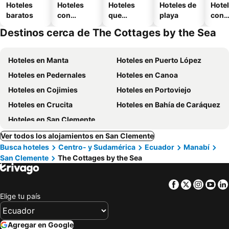
Hoteles
Hoteles
Hoteles
Hoteles de
Hote
baratos
con
que
playa
con
piscina
aceptan
esta
Destinos cerca de The Cottages by the Sea
mascotas
mien
Hoteles en Manta
Hoteles en Puerto López
Hoteles en Pedernales
Hoteles en Canoa
Hoteles en Cojimies
Hoteles en Portoviejo
Hoteles en Crucita
Hoteles en Bahía de Caráquez
Hoteles en San Clemente
Ver todos los alojamientos en San Clemente
Busca hoteles
Centro- y Sudamérica
Ecuador
Manabí
San Clemente
The Cottages by the Sea
Facebook
Twitter
Insta
Yo
Elige tu país
Agregar en Google