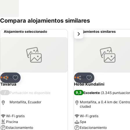
Compara alojamientos similares
Alojamiento seleccionado
Alojamientos similares
siguiente
Agregar a favoritos
Agregar a favoritos
Hotel
Hotel
3 Estrellas
2 Estrellas
Compartir
Compartir
Tavarua
Hotel Kundalini
/
9,3
Puntuación no disponible
Excelente
(
3.345 puntuacio
Montañita, Ecuador
Montañita, a 0.4 km de: Centro
ciudad
Wi-Fi gratis
Wi-Fi gratis
Piscina
Spa
Estacionamiento
Estacionamiento