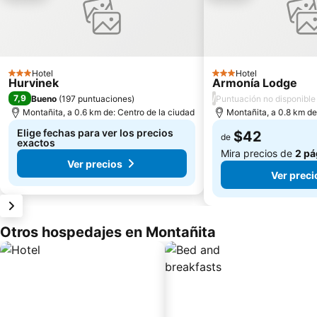
Hotel
Hotel
3 Estrellas
3 Estrellas
Hurvinek
Armonía Lodge
7,9
/
Bueno
(
197 puntuaciones
)
Puntuación no disponible
Montañita, a 0.6 km de: Centro de la ciudad
Montañita, a 0.8 km de
Elige fechas para ver los precios
$42
de
exactos
Mira precios de
2 pá
Ver precios
Ver preci
Otros hospedajes en Montañita