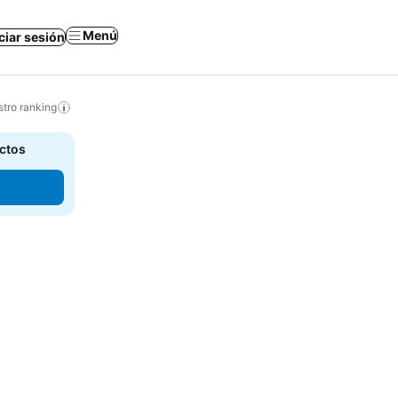
Menú
iciar sesión
tro ranking
actos