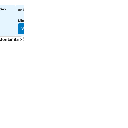
cios
$57
Elige fechas para ver los 
de
exactos
Mira precios de
5 páginas
Ver precios
Ver precios
 Montañita