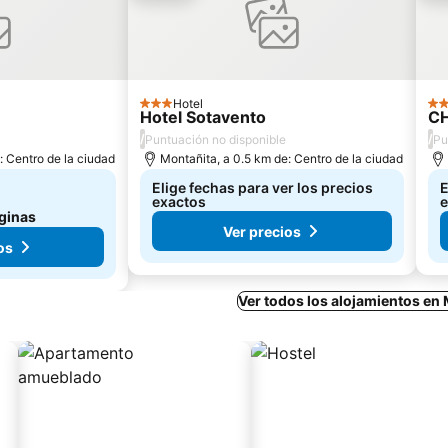
Hotel
3 Estrellas
2 E
Hotel Sotavento
CH
/
/
Puntuación no disponible
Pu
: Centro de la ciudad
Montañita, a 0.5 km de: Centro de la ciudad
Elige fechas para ver los precios
E
exactos
e
ginas
Ver precios
os
Ver todos los alojamientos en