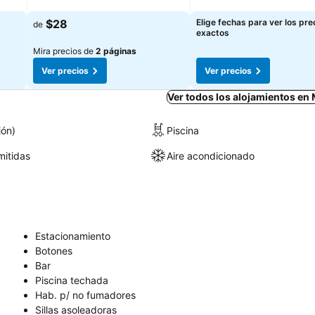
$28
Elige fechas para ver los pre
de
exactos
Mira precios de
2 páginas
Ver precios
Ver precios
Ver todos los alojamientos en
ión)
Piscina
itidas
Aire acondicionado
Estacionamiento
Botones
Bar
Piscina techada
Hab. p/ no fumadores
Sillas asoleadoras