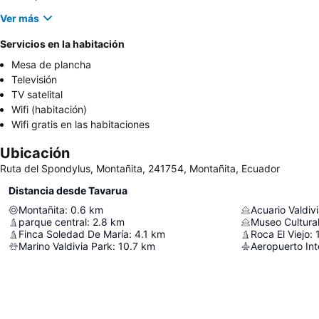
Ver más
Servicios en la habitación
Mesa de plancha
Televisión
TV satelital
Wifi (habitación)
Wifi gratis en las habitaciones
Ubicación
Ruta del Spondylus, Montañita, 241754, Montañita, Ecuador
Distancia desde Tavarua
Montañita
:
0.6
km
Acuario Valdiv
parque central
:
2.8
km
Museo Cultural
Finca Soledad De María
:
4.1
km
Roca El Viejo
:
Marino Valdivia Park
:
10.7
km