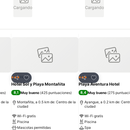
Cargando
Cargando
Agregar a favoritos
Agregar a favorit
Hotel
Hotel
3 Estrellas
3 Estrellas
Compartir
Compartir
Hotel Sol y Playa Montañita
Playa Aventura Hotel
8,1
8,4
nes
)
Muy bueno
(
425 puntuaciones
)
Muy bueno
(
275 puntuac
 de la
Montañita, a 0.5 km de: Centro de la
Ayangue, a 0.2 km de: Centr
ciudad
ciudad
Wi-Fi gratis
Wi-Fi gratis
Piscina
Piscina
Mascotas permitidas
Spa