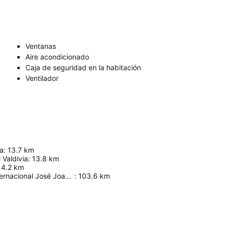
Ventanas
Aire acondicionado
Caja de seguridad en la habitación
Ventilador
ia
:
13.7
km
 Valdivia
:
13.8
km
14.2
km
Aeropuerto Internacional José Joaquín De Olmedo
:
103.6
km