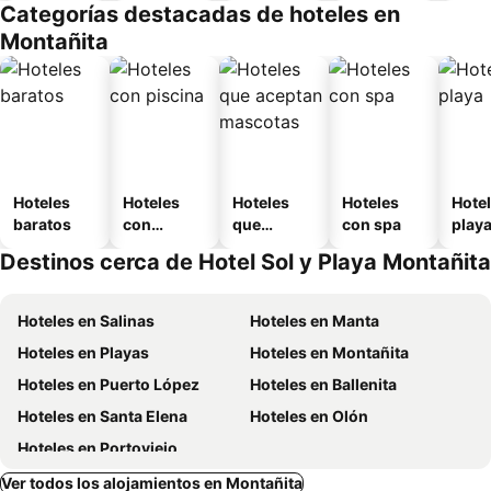
Categorías destacadas de hoteles en
o
Montañita
Hoteles
Hoteles
Hoteles
Hoteles
Hotel
baratos
con
que
con spa
play
piscina
aceptan
Destinos cerca de Hotel Sol y Playa Montañita
mascotas
Hoteles en Salinas
Hoteles en Manta
Hoteles en Playas
Hoteles en Montañita
Hoteles en Puerto López
Hoteles en Ballenita
Hoteles en Santa Elena
Hoteles en Olón
Hoteles en Portoviejo
Ver todos los alojamientos en Montañita