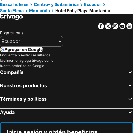
Busca hoteles
Centro- y Sudamérica
Ecuador
Santa Elena
Montañita
Hotel Sol y Playa Montañita
Facebook
Twitter
Insta
Yo
Elige tu país
Agregar en Google
Encuentra nuestros resultados
fácilmente: agrega trivago como
fuente preferida en Google.
Compañía
Nuestros productos
Términos y políticas
Ayuda
Inicia sesión y obtén beneficios