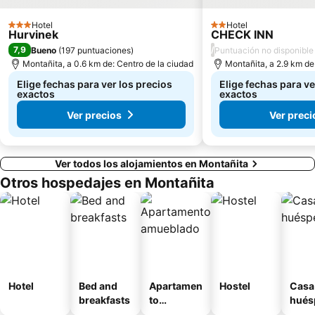
Hotel
Hotel
3 Estrellas
2 Estrellas
Hurvinek
CHECK INN
7,9
/
Bueno
(
197 puntuaciones
)
Puntuación no disponible
Montañita, a 0.6 km de: Centro de la ciudad
Montañita, a 2.9 km de
Elige fechas para ver los precios
Elige fechas para ve
exactos
exactos
Ver precios
Ver preci
Ver todos los alojamientos en Montañita
Otros hospedajes en Montañita
Hotel
Bed and
Apartamen
Hostel
Casa
breakfasts
to
hués
amueblad