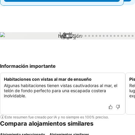
1 / 96
Información importante
Habitaciones con vistas al mar de ensueño
Pi
Algunas habitaciones tienen vistas cautivadoras al mar, el
Rel
telón de fondo perfecto para una escapada costera
lu
inolvidable.
ex
Este resumen fue creado por IA y no siempre es 100% preciso.
Compara alojamientos similares
Alojamiento seleccionado
Alojamientos similares