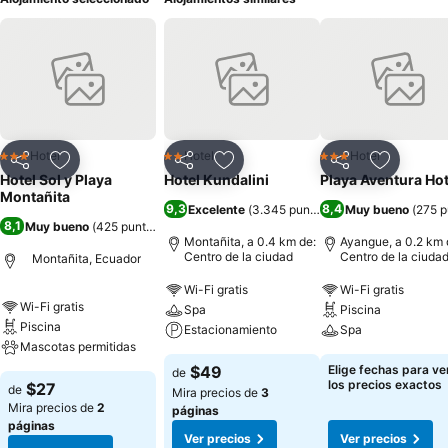
Hotel
Hotel
Hotel
3 Estrellas
2 Estrellas
3 Estrellas
Compartir
Agregar a favoritos
Compartir
Agregar a favoritos
Compartir
Agregar 
Hotel Sol y Playa
Hotel Kundalini
Playa Aventura Hot
Montañita
9,3
8,4
Excelente
(
3.345 puntuaciones
Muy bueno
)
(
275 p
8,1
Muy bueno
(
425 puntuaciones
)
Montañita, a 0.4 km de:
Ayangue, a 0.2 km 
Centro de la ciudad
Centro de la ciuda
Montañita, Ecuador
Wi-Fi gratis
Wi-Fi gratis
Wi-Fi gratis
Spa
Piscina
Piscina
Estacionamiento
Spa
Mascotas permitidas
$49
Elige fechas para ve
de
los precios exactos
$27
de
Mira precios de
3
Mira precios de
2
páginas
páginas
Ver precios
Ver precios