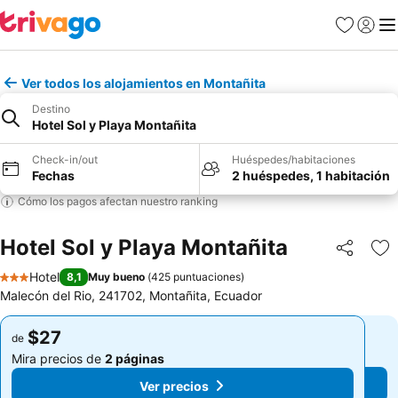
Favoritos
Iniciar 
Me
Ver todos los alojamientos en Montañita
Destino
Hotel Sol y Playa Montañita
Check-in/out
Huéspedes/habitaciones
Fechas
2 huéspedes, 1 habitación
Cómo los pagos afectan nuestro ranking
Hotel Sol y Playa Montañita
Compartir
Ag
Hotel
8,1
Muy bueno
(
425 puntuaciones
)
3 Estrellas
Malecón del Rio, 241702, Montañita, Ecuador
$27
$27
de
de
Mira precios de
2 páginas
Mira precios de
2 páginas
Ver precios
Ver precios