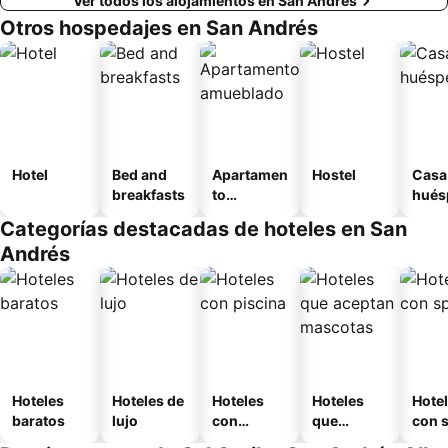
Ver todos los alojamientos en San Andrés
Otros hospedajes en San Andrés
Hotel
Bed and
Apartamen
Hostel
Casa
breakfasts
to
hués
amueblad
Categorías destacadas de hoteles en San
o
Andrés
Hoteles
Hoteles de
Hoteles
Hoteles
Hote
baratos
lujo
con
que
con 
piscina
aceptan