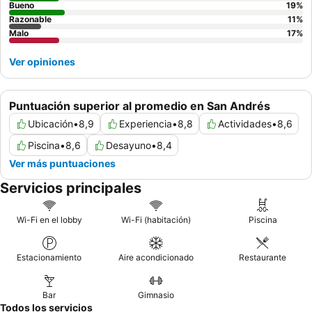
piso
Bueno
para disfrutar del entretenimiento nocturno.
19
%
Razonable
11
%
Malo
17
%
Ver opiniones
Puntuación superior al promedio en San Andrés
Ubicación
•
8,9
Experiencia
•
8,8
Actividades
•
8,6
Piscina
•
8,6
Desayuno
•
8,4
Ver más puntuaciones
Servicios principales
Wi-Fi en el lobby
Wi-Fi (habitación)
Piscina
Estacionamiento
Aire acondicionado
Restaurante
Bar
Gimnasio
Todos los servicios