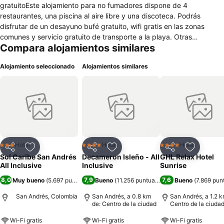
gratuitoEste alojamiento para no fumadores dispone de 4
restaurantes, una piscina al aire libre y una discoteca. Podrás
disfrutar de un desayuno bufé gratuito, wifi gratis en las zonas
comunes y servicio gratuito de transporte a la playa. Otras
Compara alojamientos similares
instalaciones incluyen 2 bares o salas, un gimnasio y un bar en la
playa. Sol Caribe San Andres - All Inclusive ofrece 223 alojamientos
Alojamiento seleccionado
Alojamientos similares
con aire acondicionado, minibar y caja fuerte. Se ofrece una
televisión de plasma con canales por satélite. Los baños están
equipados con ducha y artículos de higiene personal gratuitos. Se
ofrece servicio de limpieza todos los días y es posible solicitar
secador de pelo. Los servicios de ocio y esparcimiento en este
alojamiento incluyen una piscina al aire libre y gimnasio.
Hotel
Hotel
Hotel
3 Estrellas
4 Estrellas
4 Estrellas
Compartir
Agregar a favoritos
Compartir
Agregar a favoritos
Compartir
Agregar 
Sol Caribe San Andrés
Decameron Isleño - All
GHL Relax Hotel
All Inclusive
Inclusive
Sunrise
8,0
7,9
7,6
Muy bueno
(
5.697 puntuaciones
Bueno
)
(
11.256 puntuaciones
)
Bueno
(
7.869 pun
San Andrés, Colombia
San Andrés, a 0.8 km
San Andrés, a 1.2 k
de: Centro de la ciudad
Centro de la ciuda
Wi-Fi gratis
Wi-Fi gratis
Wi-Fi gratis