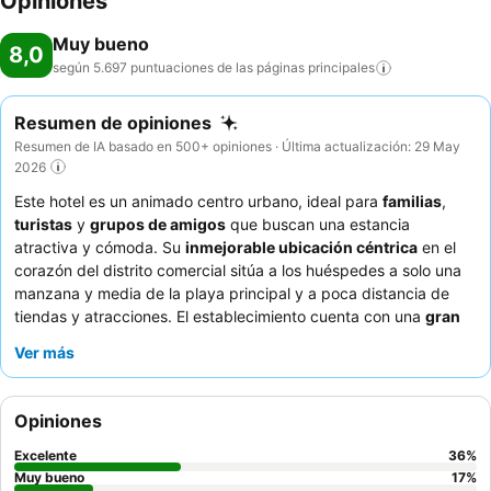
Opiniones
Muy bueno
8,0
según 5.697 puntuaciones de las páginas
principales
Resumen de opiniones
Resumen de IA basado en 500+ opiniones · Última actualización: 29 May
2026
Este hotel es un animado centro urbano, ideal para
familias
,
turistas
y
grupos de amigos
que buscan una estancia
atractiva y cómoda. Su
inmejorable ubicación céntrica
en el
corazón del distrito comercial sitúa a los huéspedes a solo una
manzana y media de la playa principal y a poca distancia de
tiendas y atracciones. El establecimiento cuenta con una
gran
piscina
y un
parque infantil
, lo que garantiza el entretenimiento
Ver más
para todas las edades. Los huéspedes destacan
constantemente la excepcional atención y el servicio del
personal, elogiando al
equipo de recepción
por su eficiencia y
Opiniones
un
desayuno variado
tipo bufé que ofrece numerosas
opciones, incluyendo huevos hechos al momento. Para una
Excelente
36
%
experiencia única, considere visitar la
discoteca en el sexto
Muy bueno
17
%