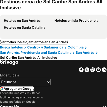
Destinos cerca de Sol Caribe San Andrés All
mascotas
Inclusive
Hoteles en San Andrés
Hoteles en Isla Providencia
Hoteles en Santa Catalina
Ver todos los alojamientos en San Andrés
Busca hoteles
Centro- y Sudamérica
Colombia
San Andrés, Providencia and Santa Catalina
San Andrés
Sol Caribe San Andrés All Inclusive
Facebook
Twitter
Insta
Yo
Elige tu país
Agregar en Google
Encuentra nuestros resultados
fácilmente: agrega trivago como
fuente preferida en Google.
Compañía