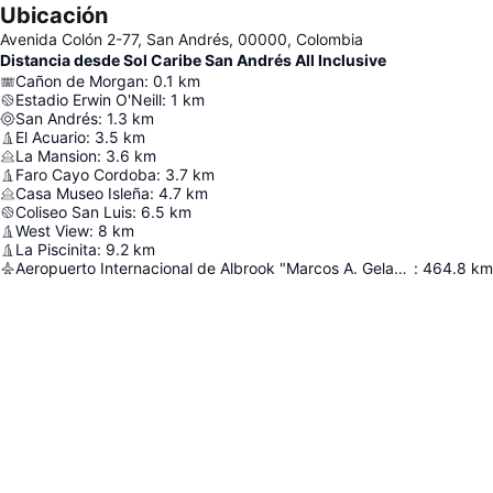
Ubicación
Avenida Colón 2-77, San Andrés, 00000, Colombia
Distancia desde Sol Caribe San Andrés All Inclusive
Cañon de Morgan
:
0.1
km
Estadio Erwin O'Neill
:
1
km
San Andrés
:
1.3
km
El Acuario
:
3.5
km
La Mansion
:
3.6
km
Faro Cayo Cordoba
:
3.7
km
Casa Museo Isleña
:
4.7
km
Coliseo San Luis
:
6.5
km
West View
:
8
km
La Piscinita
:
9.2
km
Aeropuerto Internacional de Albrook "Marcos A. Gelabert"
:
464.8
km