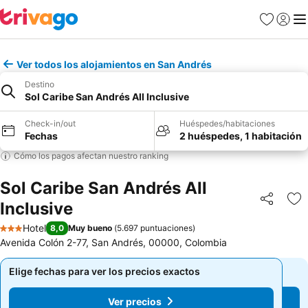
Favoritos
Iniciar 
Me
Ver todos los alojamientos en San Andrés
Destino
Sol Caribe San Andrés All Inclusive
Check-in/out
Huéspedes/habitaciones
Fechas
2 huéspedes, 1 habitación
Cómo los pagos afectan nuestro ranking
Sol Caribe San Andrés All
Inclusive
Compartir
Ag
Hotel
8,0
Muy bueno
(
5.697 puntuaciones
)
3 Estrellas
Avenida Colón 2-77, San Andrés, 00000, Colombia
Elige fechas para ver los precios exactos
Elige fechas para ver los precios exactos
Ver precios
Ver precios