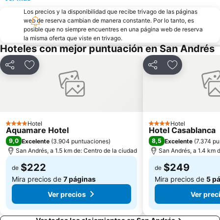
Los precios y la disponibilidad que recibe trivago de las páginas
web de reserva cambian de manera constante. Por lo tanto, es
posible que no siempre encuentres en una página web de reserva
la misma oferta que viste en trivago.
Hoteles con mejor puntuación en San Andrés
Compartir
Agregar a favoritos
Compartir
Agregar a fa
Hotel
Hotel
4 Estrellas
4 Estrellas
Aquamare Hotel
Hotel Casablanca
9,0
8,5
Excelente
(
3.904 puntuaciones
)
Excelente
(
7.374 pu
San Andrés, a 1.5 km de: Centro de la ciudad
San Andrés, a 1.4 km d
$222
$249
de
de
Mira precios de
7 páginas
Mira precios de
5 p
Ver precios
Ver prec