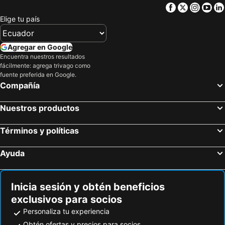
Facebook
Twitter
Insta
Yo
Elige tu país
Agregar en Google
Encuentra nuestros resultados
fácilmente: agrega trivago como
fuente preferida en Google.
Compañía
Nuestros productos
Términos y políticas
Ayuda
Inicia sesión y obtén beneficios
exclusivos para socios
Personaliza tu experiencia
Obtén ofertas y precios para socios