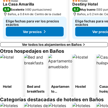
Hotel
Hotel
3 Estrellas
3 Estrellas
La Casa Amarilla
Destiny Hotel
8,9
8,2
Excelente
(
480 puntuaciones
)
Muy bueno
(
593 pun
Baños, a 0.6 km de: Centro de la ciudad
Baños, a 0.2 km de: Ce
Elige fechas para ver los precios
Elige fechas para ve
exactos
exactos
Ver precios
Ver preci
Ver todos los alojamientos en Baños
Otros hospedajes en Baños
Hotel
Bed and
Apartamen
Hostel
Casa
breakfasts
to
hués
amueblad
Categorías destacadas de hoteles en Baños
o