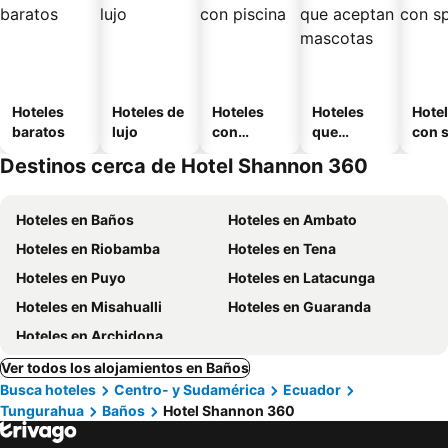
Hoteles
Hoteles de
Hoteles
Hoteles
Hote
baratos
lujo
con
que
con 
piscina
aceptan
Destinos cerca de Hotel Shannon 360
mascotas
Hoteles en Baños
Hoteles en Ambato
Hoteles en Riobamba
Hoteles en Tena
Hoteles en Puyo
Hoteles en Latacunga
Hoteles en Misahualli
Hoteles en Guaranda
Hoteles en Archidona
Ver todos los alojamientos en Baños
Busca hoteles
Centro- y Sudamérica
Ecuador
Tungurahua
Baños
Hotel Shannon 360