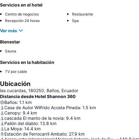
Servicios en el hotel
Centro de negocios
Restaurante
Recepción 24 horas
Spa
Ver más
Bienestar
Sauna
Servicios en la habitación
TV por cable
Ubicación
las cucardas, 180250, Baños, Ecuador
Distancia desde Hotel Shannon 360
Baños
:
1.1
km
Casa de Autor Wilfrido Acosta Pineda
:
1.5
km
Canopy
:
9.4
km
cascada El manto de la novia
:
9.4
km
Pailón del diablo
:
13.8
km
La Moya
:
14.4
km
Estación de Ferrocarril Ambato
:
27.9
km