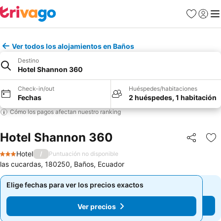
Favoritos
Iniciar 
Me
Ver todos los alojamientos en Baños
Destino
Hotel Shannon 360
Check-in/out
Huéspedes/habitaciones
Fechas
2 huéspedes, 1 habitación
Cómo los pagos afectan nuestro ranking
Hotel Shannon 360
Compartir
Ag
Hotel
/
Puntuación no disponible
3 Estrellas
las cucardas, 180250, Baños, Ecuador
Elige fechas para ver los precios exactos
Elige fechas para ver los precios exactos
Ver precios
Ver precios