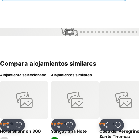
1 / 35
Compara alojamientos similares
Alojamiento seleccionado
Alojamientos similares
Hotel
Hotel
Hotel
3 Estrellas
4 Estrellas
2 Estrellas
Compartir
Agregar a favoritos
Compartir
Agregar a favoritos
Compartir
Agregar 
Hotel Shannon 360
Sangay Spa Hotel
Casa del Peregrin
Santo Thomas