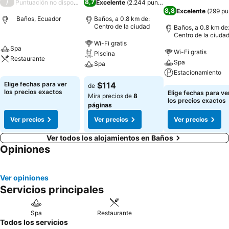
/
8,7
Puntuación no disponible
Excelente
(
2.244 puntuaciones
)
8,8
Excelente
(
299 pu
Baños, Ecuador
Baños, a 0.8 km de:
Centro de la ciudad
Baños, a 0.8 km de
Centro de la ciuda
Wi-Fi gratis
Spa
Wi-Fi gratis
Piscina
Restaurante
Spa
Spa
Estacionamiento
Elige fechas para ver
$114
de
los precios exactos
Elige fechas para ve
Mira precios de
8
los precios exactos
páginas
Ver precios
Ver precios
Ver precios
Ver todos los alojamientos en Baños
Opiniones
Ver opiniones
Servicios principales
Spa
Restaurante
Todos los servicios