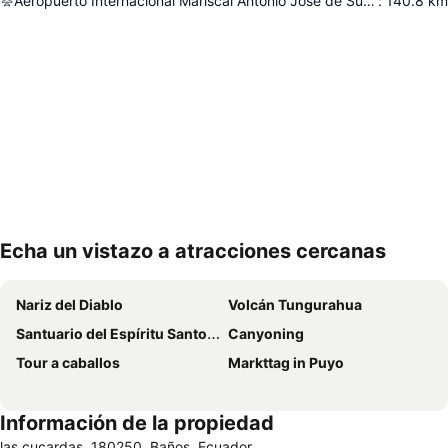
Aeropuerto Internacional Mariscal Antonio José de Sucre
:
140.8
km
Echa un vistazo a atracciones cercanas
Ampliar mapa
Nariz del Diablo
Volcán Tungurahua
Santuario del Espíritu Santo y de Nuestra Señora de Guadalupe
Canyoning
Tour a caballos
Markttag in Puyo
Información de la propiedad
las cucardas, 180250, Baños, Ecuador