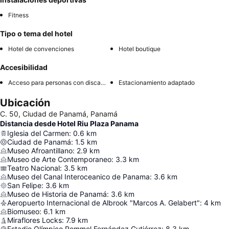
Fitness
Tipo o tema del hotel
Hotel de convenciones
Hotel boutique
Accesibilidad
Acceso para personas con discapacidad
Estacionamiento adaptado
Ubicación
C. 50, Ciudad de Panamá, Panamá
Distancia desde Hotel Riu Plaza Panama
Iglesia del Carmen
:
0.6
km
Ciudad de Panamá
:
1.5
km
Museo Afroantillano
:
2.9
km
Museo de Arte Contemporaneo
:
3.3
km
Teatro Nacional
:
3.5
km
Museo del Canal Interoceanico de Panama
:
3.6
km
San Felipe
:
3.6
km
Museo de Historia de Panamá
:
3.6
km
Aeropuerto Internacional de Albrook "Marcos A. Gelabert"
:
4
km
Biomuseo
:
6.1
km
Miraflores Locks
:
7.9
km
Estadio Olímpico Rommel Fernández Gutiérrez
:
8.3
km