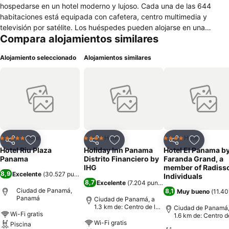
hospedarse en un hotel moderno y lujoso. Cada una de las 644
habitaciones está equipada con cafetera, centro multimedia y
televisión por satélite. Los huéspedes pueden alojarse en una
Compara alojamientos similares
habitación de categoría superior para disfrutar de aún más
comodidades. También pueden relajarse en la piscina o tomar el sol
Alojamiento seleccionado
Alojamientos similares
en la terraza, o mantenerse en forma en nuestro gimnasio
totalmente equipado. Todo el hotel dispone de conexión Wi-Fi
gratuita. Hay dos restaurantes entre los que elegir, y ambos ofrecen
una gran variedad de opciones gastronómicas a diferentes horas
del día. El bar Capital ofrece comida para llevar las 24h del día.
Ubicado en el corazón de la ciudad, el Hotel Riu Plaza Panamá es la
opción perfecta para los visitantes de negocios y turistas.
Hotel
Hotel
Hotel
5 Estrellas
4 Estrellas
4 Estrellas
Compartir
Agregar a favoritos
Compartir
Agregar a favoritos
Compartir
Agregar 
Hotel Riu Plaza
Holiday Inn Panama
Hotel El Panama b
Panama
Distrito Financiero by
Faranda Grand, a
IHG
member of Radiss
8,9
Excelente
(
30.527 puntuaciones
)
Individuals
8,7
Excelente
(
7.204 puntuaciones
)
Ciudad de Panamá,
8,1
Muy bueno
(
11.40
Panamá
Ciudad de Panamá, a
1.3 km de: Centro de la
Ciudad de Panamá,
Wi-Fi gratis
ciudad
1.6 km de: Centro d
Wi-Fi gratis
ciudad
Piscina