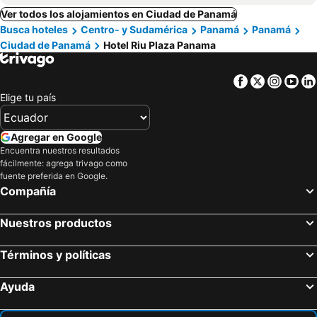
Ver todos los alojamientos en Ciudad de Panamá
Busca hoteles
Centro- y Sudamérica
Panamá
Panamá
Ciudad de Panamá
Hotel Riu Plaza Panama
Facebook
Twitter
Insta
Yo
Elige tu país
Agregar en Google
Encuentra nuestros resultados
fácilmente: agrega trivago como
fuente preferida en Google.
Compañía
Nuestros productos
Términos y políticas
Ayuda