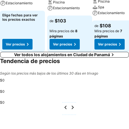
Piscina
Piscina
Estacionamiento
Spa
Estacionamiento
Estacionamiento
Ver precios
Elige fechas para ver
Ver precios
los precios exactos
$103
de
Ver precios
$108
de
Mira precios de
8
Mira precios de
7
páginas
páginas
Ver precios
Ver precios
Ver precios
Ver todos los alojamientos en Ciudad de Panamá
Tendencia de precios
Según los precios más bajos de los últimos 30 días en trivago
$0
$0
$0