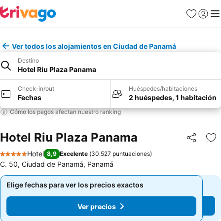
Favoritos
Iniciar 
Me
Ver todos los alojamientos en Ciudad de Panamá
Destino
Hotel Riu Plaza Panama
Check-in/out
Huéspedes/habitaciones
Fechas
2 huéspedes, 1 habitación
Cómo los pagos afectan nuestro ranking
Hotel Riu Plaza Panama
Compartir
Ag
Hotel
8,9
Excelente
(
30.527 puntuaciones
)
5 Estrellas
C. 50, Ciudad de Panamá, Panamá
Elige fechas para ver los precios exactos
Elige fechas para ver los precios exactos
Ver precios
Ver precios