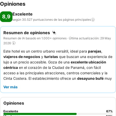
Opiniones
Excelente
8,9
según 30.527 puntuaciones de las páginas
principales
Resumen de opiniones
Resumen de IA basado en 1.000+ opiniones · Última actualización: 29 May
2026
Este hotel es un centro urbano versátil, ideal para
parejas
,
viajeros de negocios
y
turistas
que buscan una experiencia de
lujo a un precio accesible. Goza de una
excelente ubicación
céntrica
en el corazón de la Ciudad de Panamá, con fácil
acceso a las principales atracciones, centros comerciales y la
Cinta Costera. El establecimiento ofrece un
desayuno bufé
muy
elogiado con una amplia variedad de opciones locales e
Ver más
internacionales. Los huéspedes elogian constantemente al
personal profesional y atento
por su trato amable y servicial.
Para aquellos que buscan vistas impresionantes, se recomienda
Opiniones
solicitar una habitación en un
piso alto para disfrutar de vistas
espectaculares de la ciudad
.
Excelente
67
%