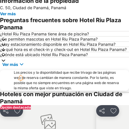
Información de la propiedad
C. 50, Ciudad de Panamá, Panamá
Ver más
Preguntas frecuentes sobre Hotel Riu Plaza
Panama
¿Hotel Riu Plaza Panama tiene área de piscina?
¿Se permiten mascotas en Hotel Riu Plaza Panama?
¿Hay estacionamiento disponible en Hotel Riu Plaza Panama?
¿A qué hora es el check-in y check-out en Hotel Riu Plaza Panama?
¿Dónde está ubicado Hotel Riu Plaza Panama?
Ver más
Los precios y la disponibilidad que recibe trivago de las páginas
web de reserva cambian de manera constante. Por lo tanto, es
posible que no siempre encuentres en una página web de reserva
la misma oferta que viste en trivago.
Hoteles con mejor puntuación en Ciudad de
Panamá
Opción destacada
Compartir
Agregar a favoritos
Compartir
Agregar