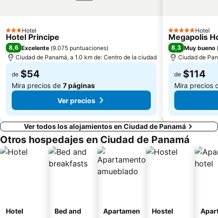
Hotel
Hotel
3 Estrellas
5 Estrellas
Hotel Principe
Megapolis H
8,6
8,3
Excelente
(
9.075 puntuaciones
)
Muy bueno
Ciudad de Panamá, a 1.0 km de: Centro de la ciudad
Ciudad de Pana
$54
$114
de
de
Mira precios de
7 páginas
Mira precios
Ver precios
Ver todos los alojamientos en Ciudad de Panamá
Otros hospedajes en Ciudad de Panamá
Hotel
Bed and
Apartamen
Hostel
Apar