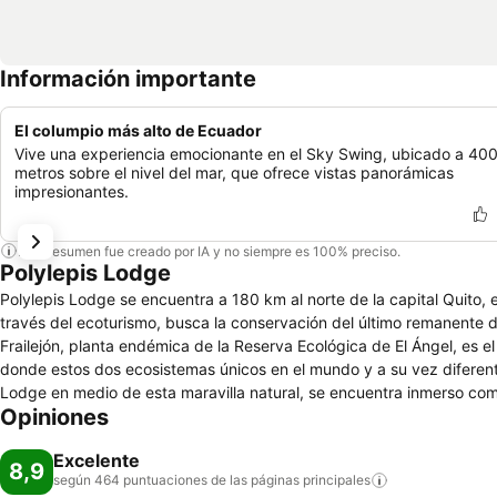
Información importante
El columpio más alto de Ecuador
Vive una experiencia emocionante en el Sky Swing, ubicado a 40
metros sobre el nivel del mar, que ofrece vistas panorámicas
impresionantes.
Este resumen fue creado por IA y no siempre es 100% preciso.
Polylepis Lodge
Polylepis Lodge se encuentra a 180 km al norte de la capital Quito,
través del ecoturismo, busca la conservación del último remanente 
Frailejón, planta endémica de la Reserva Ecológica de El Ángel, es el
donde estos dos ecosistemas únicos en el mundo y a su vez diferente
Lodge en medio de esta maravilla natural, se encuentra inmerso com
Opiniones
se encuentran perdidas en medio del bosque milenario, el mismo qu
páramo, donde emulando a los héroes del viejo oeste, uno se derrota
Excelente
sutil sonido del fuego, que es el detalle de una noche reparadora e i
8,9
según 464 puntuaciones de las páginas
principales