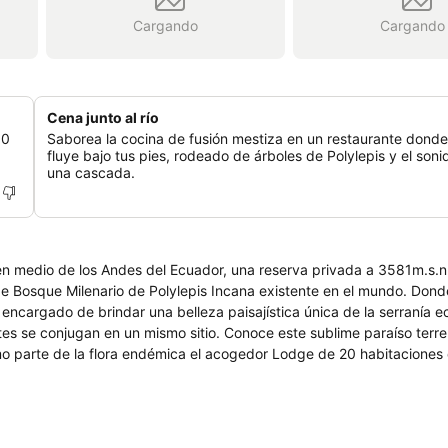
Cargando
Cargando
Cena junto al río
00
Saborea la cocina de fusión mestiza en un restaurante donde 
fluye bajo tus pies, rodeado de árboles de Polylepis y el soni
una cascada.
 en medio de los Andes del Ecuador, una reserva privada a 3581m.s.n
de Bosque Milenario de Polylepis Incana existente en el mundo. Don
 encargado de brindar una belleza paisajística única de la serranía e
s se conjugan en un mismo sitio. Conoce este sublime paraíso terren
o parte de la flora endémica el acogedor Lodge de 20 habitaciones 
e cuenta leyendas de duendes y gnomos que cobran vida por las noc
 al sueño envuelto en plumones y cobijas bajo el abrigo de la chime
nolvidable.