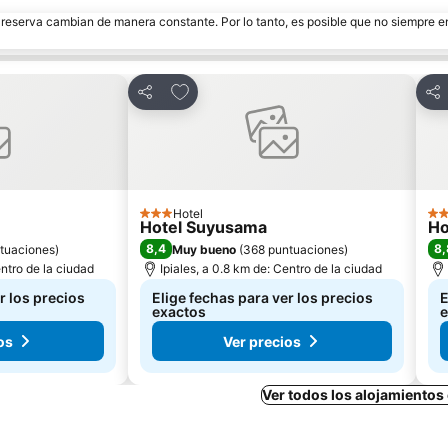
e reserva cambian de manera constante. Por lo tanto, es posible que no siempre 
itos
Agregar a favoritos
Compartir
Com
Hotel
3 Estrellas
2 E
Hotel Suyusama
Ho
8,4
8,
tuaciones
)
Muy bueno
(
368 puntuaciones
)
entro de la ciudad
Ipiales, a 0.8 km de: Centro de la ciudad
r los precios
Elige fechas para ver los precios
E
exactos
e
os
Ver precios
Ver todos los alojamientos