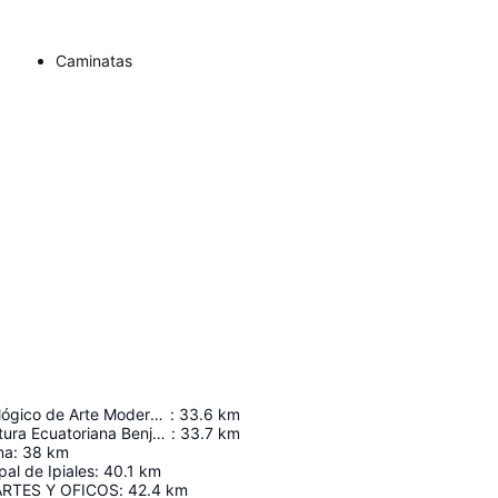
Caminatas
Museo Arqueológico de Arte Moderno y Contemporáneo Germán Bastidas Vaca
:
33.6
km
Casa de la Cultura Ecuatoriana Benjamín Carrión
:
33.7
km
na
:
38
km
pal de Ipiales
:
40.1
km
ARTES Y OFICOS
:
42.4
km