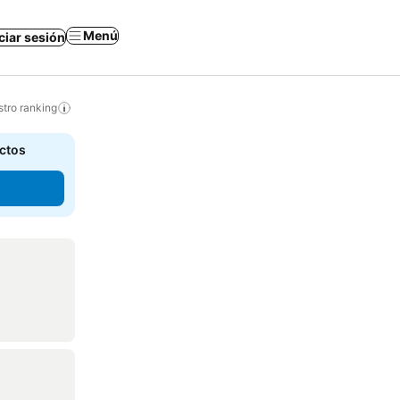
Menú
iciar sesión
tro ranking
actos