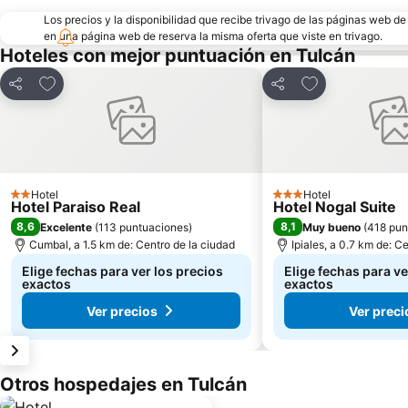
Los precios y la disponibilidad que recibe trivago de las páginas web d
en una página web de reserva la misma oferta que viste en trivago.
Hoteles con mejor puntuación en Tulcán
Agregar a favoritos
Agregar a favor
Compartir
Compartir
Hotel
Hotel
2 Estrellas
3 Estrellas
Hotel Paraiso Real
Hotel Nogal Suite
8,6
8,1
Excelente
(
113 puntuaciones
)
Muy bueno
(
418 pun
Cumbal, a 1.5 km de: Centro de la ciudad
Ipiales, a 0.7 km de: C
Elige fechas para ver los precios
Elige fechas para ve
exactos
exactos
Ver precios
Ver preci
Otros hospedajes en Tulcán