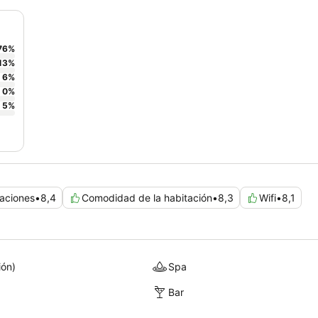
76
%
13
%
6
%
0
%
5
%
laciones
•
8,4
Comodidad de la habitación
•
8,3
Wifi
•
8,1
ión)
Spa
Bar