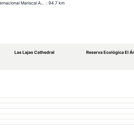
Aeropuerto Internacional Mariscal Antonio José de Sucre
:
94.7
km
Ampliar mapa
Las Lajas Cathedral
Reserva Ecológica El Á