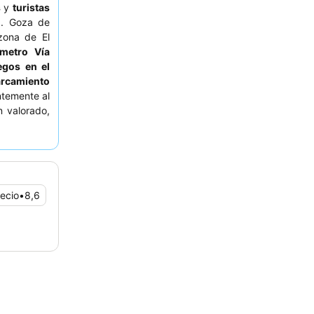
s
y
turistas
d. Goza de
zona de El
metro Vía
egos en el
rcamiento
ntemente al
 valorado,
más cómoda,
la de estar
recio
•
8,6