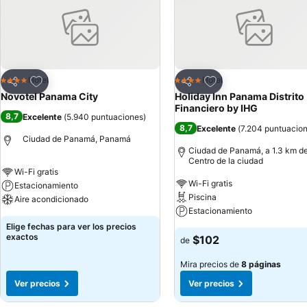
Agregar a favoritos
Agregar a favoritos
Hotel
Hotel
4 Estrellas
4 Estrellas
Compartir
Compartir
Novotel Panama City
Holiday Inn Panama Distrito
Financiero by IHG
8,7
Excelente
(
5.940 puntuaciones
)
8,7
Excelente
(
7.204 puntuacio
Ciudad de Panamá, Panamá
Ciudad de Panamá, a 1.3 km de
Centro de la ciudad
Wi-Fi gratis
Wi-Fi gratis
Estacionamiento
Piscina
Aire acondicionado
Estacionamiento
Elige fechas para ver los precios
exactos
$102
de
Mira precios de
8 páginas
Ver precios
Ver precios