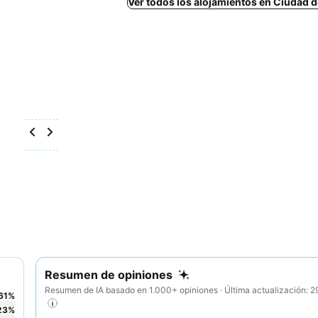
Ver todos los alojamientos en Ciudad 
Resumen de opiniones
Resumen de IA basado en 1.000+ opiniones · Última actualización: 
61
%
23
%