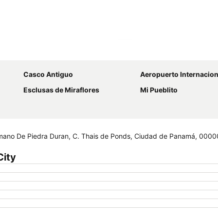
Ampliar mapa
Casco Antiguo
Aeropuerto Internacional Marcos A Gelab
Esclusas de Miraflores
Mi Pueblito
Demano De Piedra Duran, C. Thais de Ponds, Ciudad de Panamá, 000
City