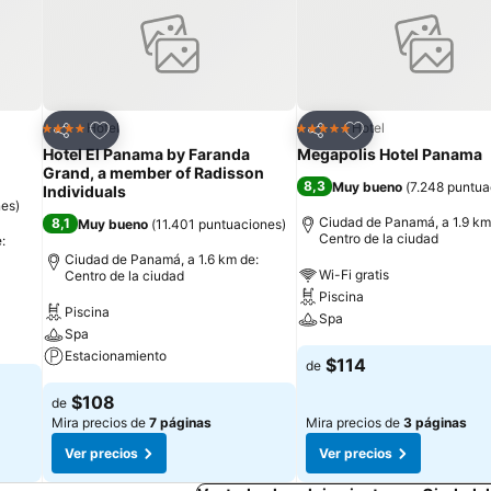
Agregar a favoritos
Agregar a favorit
Hotel
Hotel
4 Estrellas
5 Estrellas
Compartir
Compartir
Hotel El Panama by Faranda
Megapolis Hotel Panama
Grand, a member of Radisson
8,3
Muy bueno
(
7.248 puntua
Individuals
nes
)
Ciudad de Panamá, a 1.9 km
8,1
Muy bueno
(
11.401 puntuaciones
)
Centro de la ciudad
:
Ciudad de Panamá, a 1.6 km de:
Wi-Fi gratis
Centro de la ciudad
Piscina
Piscina
Spa
Spa
Estacionamiento
$114
de
$108
de
Mira precios de
7 páginas
Mira precios de
3 páginas
Ver precios
Ver precios