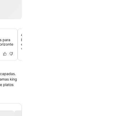
Aparcamiento interior seguro de varios niveles
s para
Benefíciate de la comodidad de un amplio garaje de vari
orizonte
el establecimiento, que ofrece un espacio seguro y po
vehículos de alquiler.
escapadas.
camas king
e platos