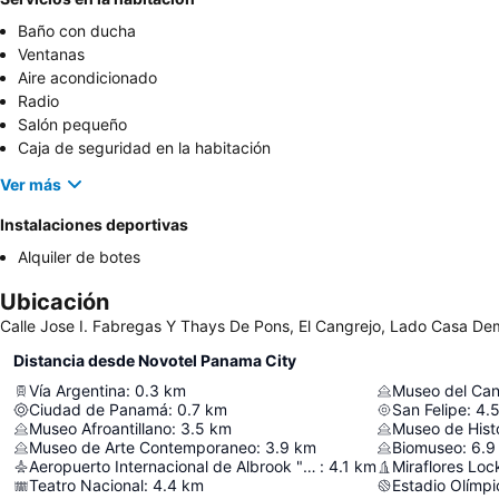
Baño con ducha
Ventanas
Aire acondicionado
Radio
Salón pequeño
Caja de seguridad en la habitación
Ver más
Instalaciones deportivas
Alquiler de botes
Ubicación
Calle Jose I. Fabregas Y Thays De Pons, El Cangrejo, Lado Casa 
Distancia desde Novotel Panama City
Vía Argentina
:
0.3
km
Ciudad de Panamá
:
0.7
km
San Felipe
:
4.
Museo Afroantillano
:
3.5
km
Museo de Hist
Museo de Arte Contemporaneo
:
3.9
km
Biomuseo
:
6.9
Aeropuerto Internacional de Albrook "Marcos A. Gelabert"
:
4.1
km
Miraflores Loc
Teatro Nacional
:
4.4
km