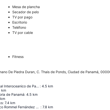
Mesa de plancha
Secador de pelo
TV por pago
Escritorio
Teléfono
TV por cable
Fitness
Demano De Piedra Duran, C. Thais de Ponds, Ciudad de Panamá, 000
Museo del Canal Interoceanico de Panama
:
4.5
km
5
km
oria de Panamá
:
4.5
km
km
ks
:
7.4
km
Estadio Olímpico Rommel Fernández Gutiérrez
:
7.8
km