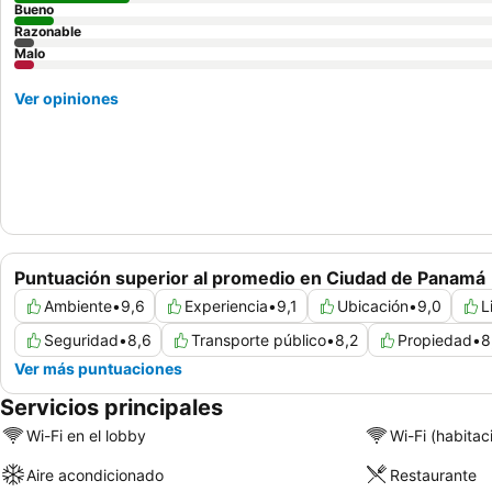
Bueno
Razonable
Malo
Ver opiniones
Puntuación superior al promedio en Ciudad de Panamá
Ambiente
•
9,6
Experiencia
•
9,1
Ubicación
•
9,0
L
Seguridad
•
8,6
Transporte público
•
8,2
Propiedad
•
8
Ver más puntuaciones
Servicios principales
Wi-Fi en el lobby
Wi-Fi (habitac
Aire acondicionado
Restaurante