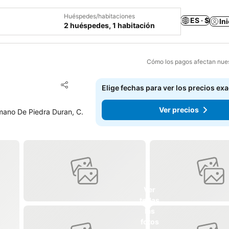
Huéspedes/habitaciones
ES · $
In
2 huéspedes, 1 habitación
Cómo los pagos afectan nues
Agregar a favoritos
Elige fechas para ver los precios ex
Compartir
Ver precios
mano De Piedra Duran, C.