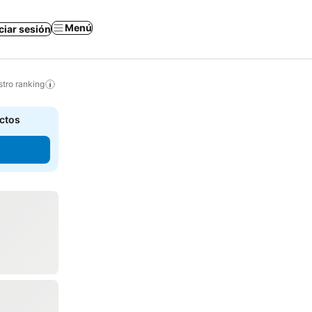
Menú
iciar sesión
tro ranking
actos