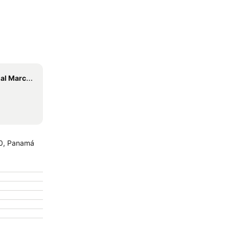
ert o Albrook
00, Panamá