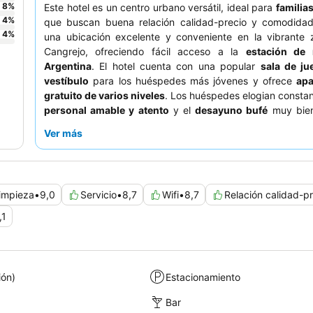
8
%
Este hotel es un centro urbano versátil, ideal para
familia
4
%
que buscan buena relación calidad-precio y comodida
4
%
una ubicación excelente y conveniente en la vibrante 
Cangrejo, ofreciendo fácil acceso a la
estación de 
Argentina
. El hotel cuenta con una popular
sala de ju
vestíbulo
para los huéspedes más jóvenes y ofrece
apa
gratuito de varios niveles
. Los huéspedes elogian consta
personal amable y atento
y el
desayuno bufé
muy bien
que incluye una estación de tortillas. Para una estancia 
Ver más
considere solicitar una de las
amplias habitaciones
con sa
independiente.
impieza
•
9,0
Servicio
•
8,7
Wifi
•
8,7
Relación calidad-p
,1
ión)
Estacionamiento
Bar