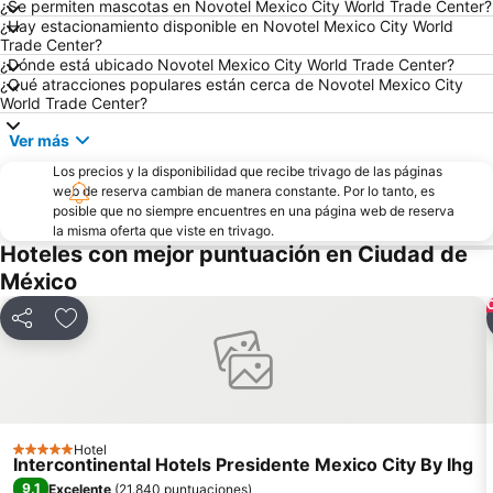
¿Se permiten mascotas en Novotel Mexico City World Trade Center?
Monumento a la Revolución
Centro Banamex
¿Hay estacionamiento disponible en Novotel Mexico City World
Trade Center?
Iztacalco
Expo Santa Fe México
¿Dónde está ubicado Novotel Mexico City World Trade Center?
Pharma Multichannel and Digital Marketing Latin America Congress
¿Qué atracciones populares están cerca de Novotel Mexico City
World Trade Center?
Ver más
Los precios y la disponibilidad que recibe trivago de las páginas
web de reserva cambian de manera constante. Por lo tanto, es
posible que no siempre encuentres en una página web de reserva
la misma oferta que viste en trivago.
Hoteles con mejor puntuación en Ciudad de
México
Compartir
Agregar a favoritos
Hotel
5 Estrellas
Intercontinental Hotels Presidente Mexico City By Ihg
9,1
Excelente
(
21.840 puntuaciones
)