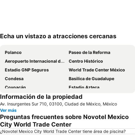
Echa un vistazo a atracciones cercanas
Ampliar mapa
Polanco
Paseo de la Reforma
Aeropuerto Internacional de la Ciudad de México
Centro Histórico
Estadio GNP Seguros
World Trade Center México
Condesa
Basilica de Guadalupe
Coyoacán
Estadio Azteca
Información de la propiedad
Zocalo capitalino
Reforma 222
Av. Insurgentes Sur 710, 03100, Ciudad de México, México
Aeropuerto Internacional Ciudad de México
Benito Juárez
Ver más
Santa fe
Bosque de Chapultepec
Preguntas frecuentes sobre Novotel Mexico
Antara Polanco
Palacio de Bellas Artes
City World Trade Center
Autódromo Hermanos Rodriguez
Zona Rosa
¿Novotel Mexico City World Trade Center tiene área de piscina?