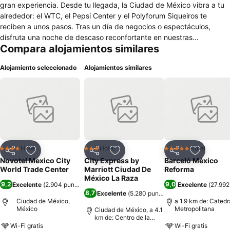
gran experiencia. Desde tu llegada, la Ciudad de México vibra a tu
alrededor: el WTC, el Pepsi Center y el Polyforum Siqueiros te
reciben a unos pasos. Tras un día de negocios o espectáculos,
disfruta una noche de descaso reconfortante en nuestras
Compara alojamientos similares
habitaciones, consiente a tu paladar con la comida deliciosa de la
cocina de Delia Bistró o mantente en forma en nuestro gimnasio.
Alojamiento seleccionado
Alojamientos similares
Aquí, la hospitalidad y el estilo mexicano se viven en cada detalle.
Hotel
Hotel
Hotel
4 Estrellas
3 Estrellas
5 Estrellas
Compartir
Agregar a favoritos
Compartir
Agregar a favoritos
Compartir
Agregar 
Novotel Mexico City
City Express by
Barceló México
World Trade Center
Marriott Ciudad De
Reforma
México La Raza
9,2
9,0
Excelente
(
2.904 puntuaciones
)
Excelente
(
27.992
8,7
Excelente
(
5.280 puntuaciones
)
Ciudad de México,
a 1.9 km de: Catedr
México
Metropolitana
Ciudad de México, a 4.1
km de: Centro de la
ciudad
Wi-Fi gratis
Wi-Fi gratis