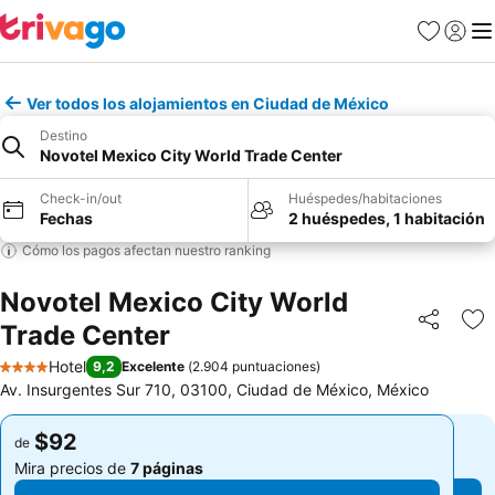
Favoritos
Iniciar 
Me
Ver todos los alojamientos en Ciudad de México
Destino
Novotel Mexico City World Trade Center
Check-in/out
Huéspedes/habitaciones
Fechas
2 huéspedes, 1 habitación
Cómo los pagos afectan nuestro ranking
Novotel Mexico City World
Trade Center
Compartir
Ag
Hotel
9,2
Excelente
(
2.904 puntuaciones
)
4 Estrellas
Av. Insurgentes Sur 710, 03100, Ciudad de México, México
$92
$92
de
de
Mira precios de
7 páginas
Mira precios de
7 páginas