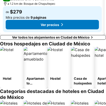
a 1.2 km de: Bosque de Chapultepec
$279
de
Mira precios de
9 páginas
Ver precios
Ver todos los alojamientos en Ciudad de México
Otros hospedajes en Ciudad de México
Hotel
Apartamen
Hostel
Casa de
Apar
to
huéspedes
hotel
amueblad
Categorías destacadas de hoteles en Ciudad
o
de México