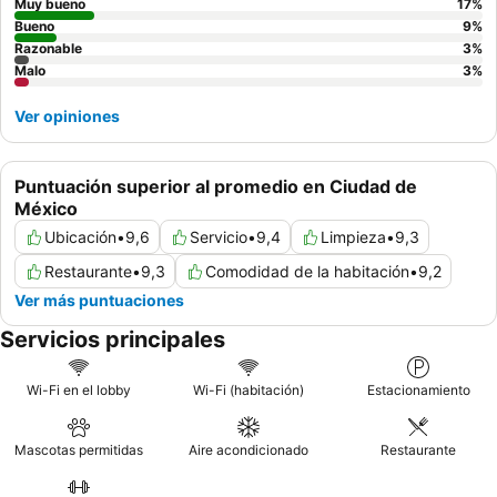
Muy bueno
17
%
Bueno
9
%
Razonable
3
%
Malo
3
%
Ver opiniones
Puntuación superior al promedio en Ciudad de
México
Ubicación
•
9,6
Servicio
•
9,4
Limpieza
•
9,3
Restaurante
•
9,3
Comodidad de la habitación
•
9,2
Ver más puntuaciones
Servicios principales
Wi-Fi en el lobby
Wi-Fi (habitación)
Estacionamiento
Mascotas permitidas
Aire acondicionado
Restaurante