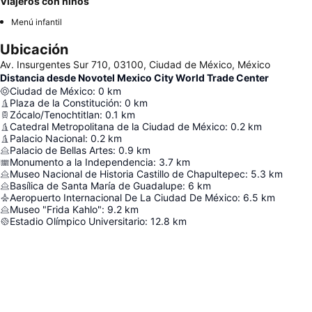
Viajeros con niños
Menú infantil
Ubicación
Av. Insurgentes Sur 710, 03100, Ciudad de México, México
Distancia desde Novotel Mexico City World Trade Center
Ciudad de México
:
0
km
Plaza de la Constitución
:
0
km
Zócalo/Tenochtitlan
:
0.1
km
Catedral Metropolitana de la Ciudad de México
:
0.2
km
Palacio Nacional
:
0.2
km
Palacio de Bellas Artes
:
0.9
km
Monumento a la Independencia
:
3.7
km
Museo Nacional de Historia Castillo de Chapultepec
:
5.3
km
Basílica de Santa María de Guadalupe
:
6
km
Aeropuerto Internacional De La Ciudad De México
:
6.5
km
Museo "Frida Kahlo"
:
9.2
km
Estadio Olímpico Universitario
:
12.8
km