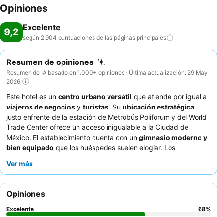
Opiniones
Excelente
9,2
según 2.904 puntuaciones de las páginas
principales
Resumen de opiniones
Resumen de IA basado en 1.000+ opiniones · Última actualización: 29 May
2026
Este hotel es un
centro urbano versátil
que atiende por igual a
viajeros de negocios
y
turistas
. Su
ubicación estratégica
justo enfrente de la estación de Metrobús Poliforum y del World
Trade Center ofrece un acceso inigualable a la Ciudad de
México. El establecimiento cuenta con un
gimnasio moderno y
bien equipado
que los huéspedes suelen elogiar. Los
huéspedes destacan constantemente el
servicio excepcional
Ver más
del atento equipo de recepción y el
completo y delicioso
desayuno bufé
. Para una experiencia más tranquila, considere
solicitar una habitación que no dé a la calle principal.
Opiniones
Excelente
68
%