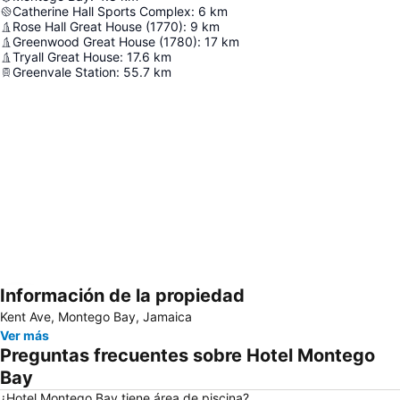
Catherine Hall Sports Complex
:
6
km
Rose Hall Great House (1770)
:
9
km
Greenwood Great House (1780)
:
17
km
Tryall Great House
:
17.6
km
Greenvale Station
:
55.7
km
Información de la propiedad
Ampliar mapa
Kent Ave, Montego Bay, Jamaica
Ver más
Preguntas frecuentes sobre Hotel Montego
Bay
¿Hotel Montego Bay tiene área de piscina?