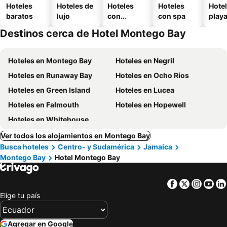
Hoteles
Hoteles de
Hoteles
Hoteles
Hotel
baratos
lujo
con
con spa
play
piscina
Destinos cerca de Hotel Montego Bay
Hoteles en Montego Bay
Hoteles en Negril
Hoteles en Runaway Bay
Hoteles en Ocho Ríos
Hoteles en Green Island
Hoteles en Lucea
Hoteles en Falmouth
Hoteles en Hopewell
Hoteles en Whitehouse
Ver todos los alojamientos en Montego Bay
Busca hoteles
Centro- y Sudamérica
Jamaica
Montego Bay
Hotel Montego Bay
Facebook
Twitter
Insta
Yo
Elige tu país
Agregar en Google