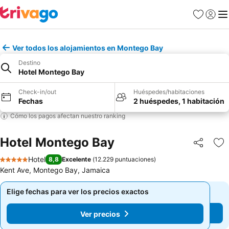
Favoritos
Iniciar 
Me
Ver todos los alojamientos en Montego Bay
Destino
Hotel Montego Bay
Check-in/out
Huéspedes/habitaciones
Fechas
2 huéspedes, 1 habitación
Cómo los pagos afectan nuestro ranking
Hotel Montego Bay
Compartir
Ag
Hotel
8,8
Excelente
(
12.229 puntuaciones
)
5 Estrellas
Kent Ave, Montego Bay, Jamaica
Elige fechas para ver los precios exactos
Elige fechas para ver los precios exactos
Ver precios
Ver precios