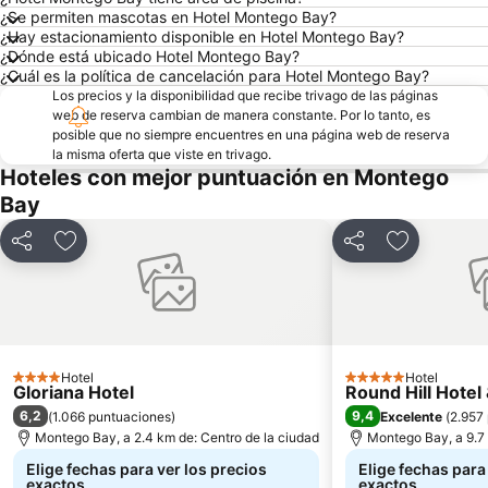
¿Se permiten mascotas en Hotel Montego Bay?
¿Hay estacionamiento disponible en Hotel Montego Bay?
¿Dónde está ubicado Hotel Montego Bay?
¿Cuál es la política de cancelación para Hotel Montego Bay?
Los precios y la disponibilidad que recibe trivago de las páginas
web de reserva cambian de manera constante. Por lo tanto, es
posible que no siempre encuentres en una página web de reserva
la misma oferta que viste en trivago.
Hoteles con mejor puntuación en Montego
Bay
Compartir
Agregar a favoritos
Compartir
Agregar a 
Hotel
Hotel
4 Estrellas
5 Estrellas
Gloriana Hotel
Round Hill Hotel 
6,2
9,4
(
1.066 puntuaciones
)
Excelente
(
2.957
Montego Bay, a 2.4 km de: Centro de la ciudad
Montego Bay, a 9.7 
Elige fechas para ver los precios
Elige fechas para
exactos
exactos