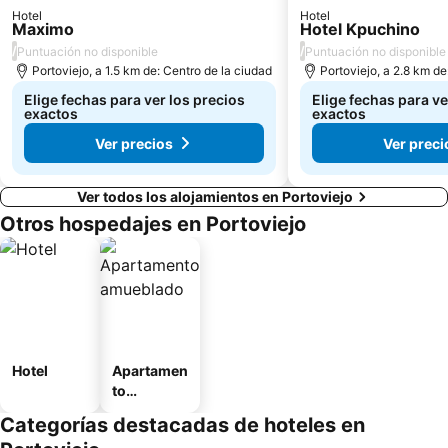
Hotel
Hotel
Maximo
Hotel Kpuchino
/
/
Puntuación no disponible
Puntuación no disponible
Portoviejo, a 1.5 km de: Centro de la ciudad
Portoviejo, a 2.8 km de
Elige fechas para ver los precios
Elige fechas para ve
exactos
exactos
Ver precios
Ver preci
Ver todos los alojamientos en Portoviejo
Otros hospedajes en Portoviejo
Hotel
Apartamen
to
amueblad
Categorías destacadas de hoteles en
o