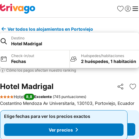
Favoritos
Iniciar 
Me
Ver todos los alojamientos en Portoviejo
Destino
Hotel Madrigal
Check-in/out
Huéspedes/habitaciones
Fechas
2 huéspedes, 1 habitación
Cómo los pagos afectan nuestro ranking
Hotel Madrigal
Compartir
Ag
Hotel
8,8
Excelente
(
745 puntuaciones
)
4 Estrellas
Costantino Mendoza Av Universitaria, 130103, Portoviejo, Ecuador
Elige fechas para ver los precios exactos
Elige fechas para ver los precios exactos
Ver precios
Ver precios