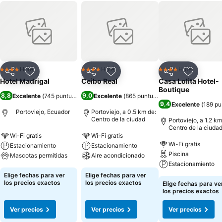
Hotel
Hotel
Hotel
4 Estrellas
4 Estrellas
4 Estrellas
Compartir
Agregar a favoritos
Compartir
Agregar a favoritos
Compartir
Agregar 
Hotel Madrigal
Ceibo Real
Casa Lolita Hotel-
Boutique
8,8
9,0
Excelente
(
745 puntuaciones
)
Excelente
(
865 puntuaciones
)
9,4
Excelente
(
189 pu
Portoviejo, Ecuador
Portoviejo, a 0.5 km de:
Centro de la ciudad
Portoviejo, a 1.2 km
Centro de la ciuda
Wi-Fi gratis
Wi-Fi gratis
Wi-Fi gratis
Estacionamiento
Estacionamiento
Piscina
Mascotas permitidas
Aire acondicionado
Estacionamiento
Elige fechas para ver
Elige fechas para ver
los precios exactos
los precios exactos
Elige fechas para ve
los precios exactos
Ver precios
Ver precios
Ver precios