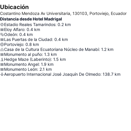
Ubicación
Costantino Mendoza Av Universitaria, 130103, Portoviejo, Ecuador
Distancia desde Hotel Madrigal
Estadio Reales Tamarindos
:
0.2
km
Eloy Alfaro
:
0.4
km
Odeón
:
0.4
km
Las Puertas de la Ciudad
:
0.4
km
Portoviejo
:
0.8
km
Casa de la Cultura Ecuatoriana Núcleo de Manabí
:
1.2
km
Monumento al puño
:
1.3
km
Hedge Maze (Laberinto)
:
1.5
km
Monumento Angel
:
1.9
km
Monumento León
:
2.1
km
Aeropuerto Internacional José Joaquín De Olmedo
:
138.7
km