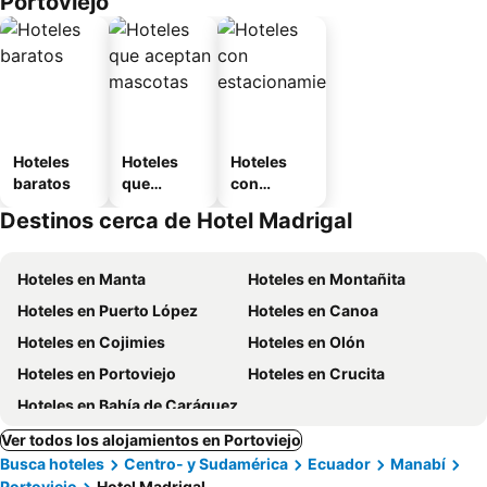
Portoviejo
Hoteles
Hoteles
Hoteles
baratos
que
con
aceptan
estaciona
Destinos cerca de Hotel Madrigal
mascotas
miento
Hoteles en Manta
Hoteles en Montañita
Hoteles en Puerto López
Hoteles en Canoa
Hoteles en Cojimies
Hoteles en Olón
Hoteles en Portoviejo
Hoteles en Crucita
Hoteles en Bahía de Caráquez
Ver todos los alojamientos en Portoviejo
Busca hoteles
Centro- y Sudamérica
Ecuador
Manabí
Portoviejo
Hotel Madrigal