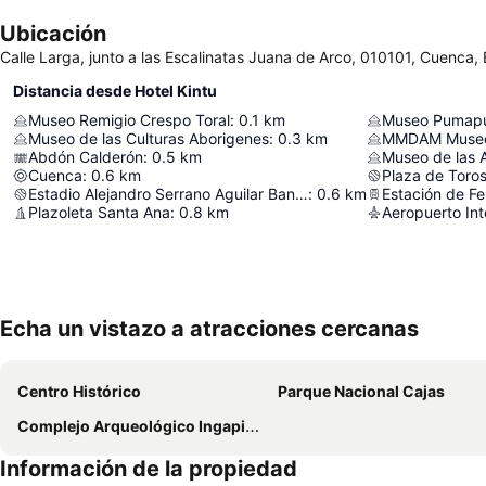
Ubicación
Calle Larga, junto a las Escalinatas Juana de Arco, 010101, Cuenca,
Distancia desde Hotel Kintu
Museo Remigio Crespo Toral
:
0.1
km
Museo Pumap
Museo de las Culturas Aborigenes
:
0.3
km
Abdón Calderón
:
0.5
km
Museo de las 
Cuenca
:
0.6
km
Plaza de Toro
Estadio Alejandro Serrano Aguilar Banco del Austro
:
0.6
km
Estación de Fe
Plazoleta Santa Ana
:
0.8
km
Echa un vistazo a atracciones cercanas
Centro Histórico
Parque Nacional Cajas
Complejo Arqueológico Ingapirca
Información de la propiedad