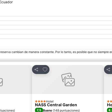
 Ecuador
e reserva cambian de manera constante. Por lo tanto, es posible que no siempre 
itos
Agregar a favoritos
Compartir
Com
Hotel
4 Estrellas
3 E
NASS Central Garden
Ho
7,5
8,
ntuaciones
)
Bueno
(
148 puntuaciones
)