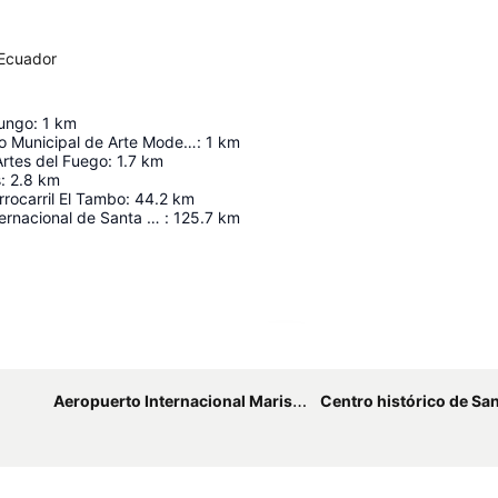
 Ecuador
ungo
:
1
km
MMDAM Museo Municipal de Arte Moderno
:
1
km
Artes del Fuego
:
1.7
km
s
:
2.8
km
rrocarril El Tambo
:
44.2
km
Aeropuerto Internacional de Santa Rosa Coronel de Artillería Víctor Larrea
:
125.7
km
Ampliar mapa
Aeropuerto Internacional Mariscal Lamar
Centro histórico de Santa Ana de los Rí