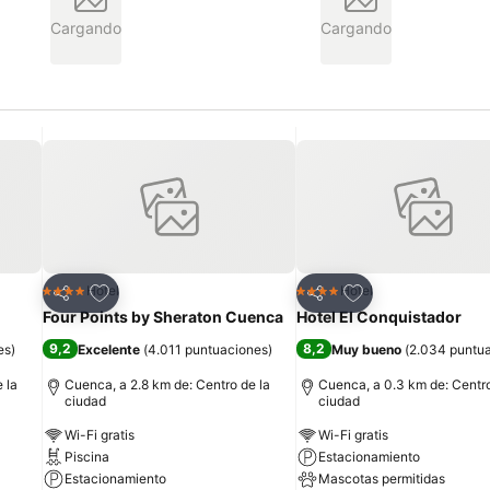
Cargando
Cargando
Agregar a favoritos
Agregar a favorit
Hotel
Hotel
4 Estrellas
4 Estrellas
Compartir
Compartir
Four Points by Sheraton Cuenca
Hotel El Conquistador
9,2
8,2
es
)
Excelente
(
4.011 puntuaciones
)
Muy bueno
(
2.034 puntu
 la
Cuenca, a 2.8 km de: Centro de la
Cuenca, a 0.3 km de: Centro
ciudad
ciudad
Wi-Fi gratis
Wi-Fi gratis
Piscina
Estacionamiento
Estacionamiento
Mascotas permitidas