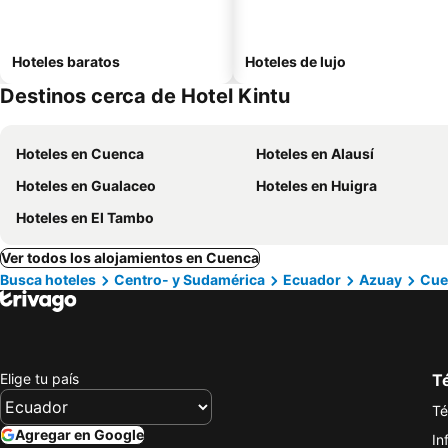
Hoteles baratos
Hoteles de lujo
Destinos cerca de Hotel Kintu
Hoteles en Cuenca
Hoteles en Alausí
Hoteles en Gualaceo
Hoteles en Huigra
Hoteles en El Tambo
Ver todos los alojamientos en Cuenca
Busca hoteles
Centro- y Sudamérica
Ecuador
Azuay
Cue
Elige tu país
Té
Té
Agregar en Google
In