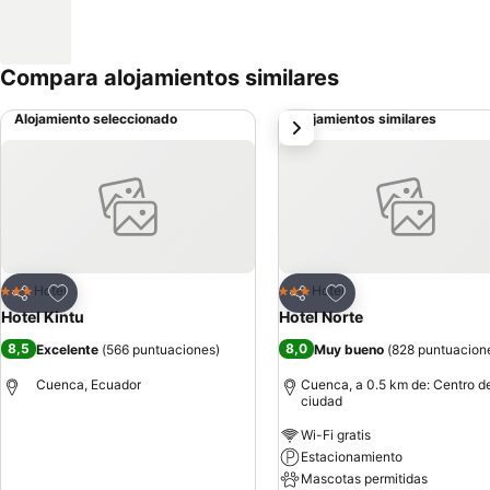
Compara alojamientos similares
Alojamiento seleccionado
Alojamientos similares
siguiente
Agregar a favoritos
Agregar a favoritos
Hotel
Hotel
3 Estrellas
3 Estrellas
Compartir
Compartir
Hotel Kintu
Hotel Norte
8,5
8,0
Excelente
(
566 puntuaciones
)
Muy bueno
(
828 puntuacion
Cuenca, Ecuador
Cuenca, a 0.5 km de: Centro de
ciudad
Wi-Fi gratis
Ver precios
Estacionamiento
Mascotas permitidas