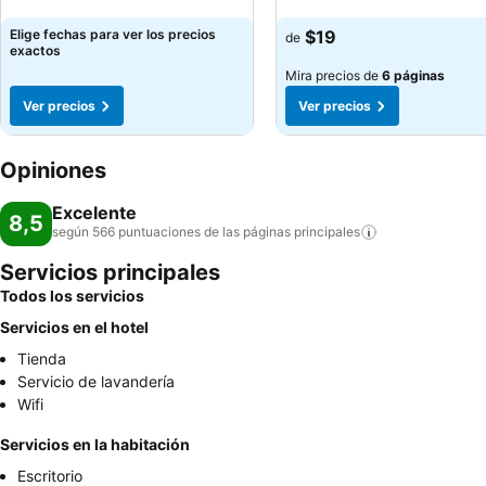
Ver precios
Elige fechas para ver los precios
$19
de
exactos
Mira precios de
6 páginas
Ver precios
Ver precios
Opiniones
Excelente
8,5
según 566 puntuaciones de las páginas
principales
Servicios principales
Todos los servicios
Servicios en el hotel
Tienda
Servicio de lavandería
Wifi
Servicios en la habitación
Escritorio