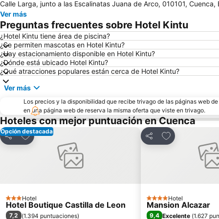
Calle Larga, junto a las Escalinatas Juana de Arco, 010101, Cuenca,
Ver más
Preguntas frecuentes sobre Hotel Kintu
¿Hotel Kintu tiene área de piscina?
¿Se permiten mascotas en Hotel Kintu?
¿Hay estacionamiento disponible en Hotel Kintu?
¿Dónde está ubicado Hotel Kintu?
¿Qué atracciones populares están cerca de Hotel Kintu?
Ver más
Los precios y la disponibilidad que recibe trivago de las páginas web d
en una página web de reserva la misma oferta que viste en trivago.
Hoteles con mejor puntuación en Cuenca
Opción destacada
Agregar a favoritos
Agregar a favor
Compartir
Compartir
Hotel
Hotel
3 Estrellas
4 Estrellas
Hotel Boutique Castilla de Leon
Mansion Alcazar
7,2
9,4
(
1.394 puntuaciones
)
Excelente
(
1.627 pu