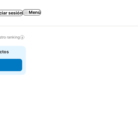
Menú
iciar sesión
tro ranking
actos