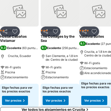
Hotel
Hotel
Hotel
2 Estrellas
3 Estrellas
4 Estrellas
Compartir
Agregar a favoritos
Compartir
Agregar a favoritos
Compartir
Agregar 
Hostal Cabañas
The Cottages by the
Valdivia Suites
Vistamar
Sea
9,1
Excelente
(
27 pun
9,3
9,1
Excelente
(
63 puntuaciones
)
Excelente
(
256 puntuaciones
)
Crucita, a 1.8 km de
Centro de la ciuda
Crucita, Ecuador
San Clemente, a 1.8 km
de: Centro de la ciudad
Wi-Fi gratis
Wi-Fi gratis
Wi-Fi gratis
Estacionamiento
Piscina
Piscina
Aire acondicionado
Estacionamiento
Estacionamiento
Ver precios
Elige fechas para ve
Ver precios
Ver precios
los precios exactos
Elige fechas para ver
Elige fechas para ver
los precios exactos
los precios exactos
Ver precios
Ver precios
Ver precios
Ver todos los alojamientos en Crucita