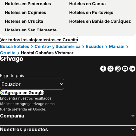
Hoteles en Pedernales
Hoteles en Canoa
Hoteles en Cojimies
Hoteles en Portoviejo
Hoteles en Crucita
Hoteles en Bahía de Caráquez
Hoteles en San Clemente
Ver todos los alojamientos en Crucita
Busca hoteles
Centro- y Sudamérica
Ecuador
Manabí
Crucita
Hostal Cabañas Vistamar
Facebook
Twitter
Insta
Yo
Elige tu país
Agregar en Google
Encuentra nuestros resultados
fácilmente: agrega trivago como
fuente preferida en Google.
Compañía
Nuestros productos