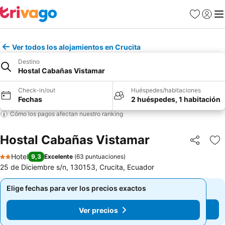
Favoritos
Iniciar 
Me
Ver todos los alojamientos en Crucita
Destino
Hostal Cabañas Vistamar
Check-in/out
Huéspedes/habitaciones
Fechas
2 huéspedes, 1 habitación
Cómo los pagos afectan nuestro ranking
Hostal Cabañas Vistamar
Compartir
Ag
Hotel
9,3
Excelente
(
63 puntuaciones
)
2 Estrellas
25 de Diciembre s/n, 130153, Crucita, Ecuador
Elige fechas para ver los precios exactos
Elige fechas para ver los precios exactos
Ver precios
Ver precios