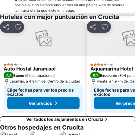
posible que no siempre encuentres en una página web de reserva
la misma oferta que viste en trivago.
Hoteles con mejor puntuación en Crucita
Compartir
Agregar a favoritos
Compartir
Agregar a fav
Hotel
Hotel
3 Estrellas
4 Estrellas
Auto Hostal Jaramisol
Aquamarina Hotel
7,7
9,1
Bueno
(
95 puntuaciones
)
Excelente
(
804 punt
Jaramijó, a 4.9 km de: Centro de la ciudad
Manta, a 1.9 km de: Ce
Elige fechas para ver los precios
Elige fechas para ve
exactos
exactos
Ver precios
Ver preci
Ver todos los alojamientos en Crucita
Otros hospedajes en Crucita