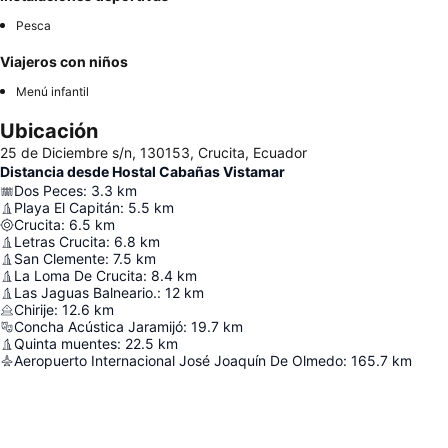
Pesca
Viajeros con niños
Menú infantil
Ubicación
25 de Diciembre s/n, 130153, Crucita, Ecuador
Distancia desde Hostal Cabañas Vistamar
Dos Peces
:
3.3
km
Playa El Capitán
:
5.5
km
Crucita
:
6.5
km
Letras Crucita
:
6.8
km
San Clemente
:
7.5
km
La Loma De Crucita
:
8.4
km
Las Jaguas Balneario.
:
12
km
Chirije
:
12.6
km
Concha Acústica Jaramijó
:
19.7
km
Quinta muentes
:
22.5
km
Aeropuerto Internacional José Joaquín De Olmedo
:
165.7
km