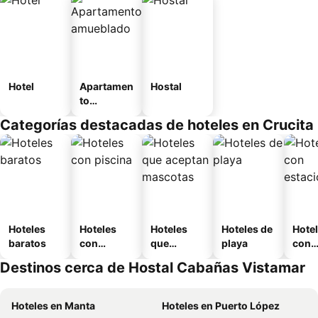
Hotel
Apartamen
Hostal
to
amueblad
Categorías destacadas de hoteles en Crucita
o
Hoteles
Hoteles
Hoteles
Hoteles de
Hote
baratos
con
que
playa
con
piscina
aceptan
esta
Destinos cerca de Hostal Cabañas Vistamar
mascotas
mien
Hoteles en Manta
Hoteles en Puerto López