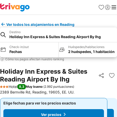
Favoritos
Iniciar 
Me
Ver todos los alojamientos en Reading
Destino
Holiday Inn Express & Suites Reading Airport By Ihg
Check-in/out
Huéspedes/habitaciones
Fechas
2 huéspedes, 1 habitación
Cómo los pagos afectan nuestro ranking
Holiday Inn Express & Suites
Reading Airport By Ihg
Compartir
Ag
Hotel
8,3
Muy bueno
(
2.992 puntuaciones
)
3 Estrellas
2389 Bernville Rd, Reading, 19605, EE. UU.
Elige fechas para ver los precios exactos
Elige fechas para ver los precios exactos
Ver precios
Ver precios