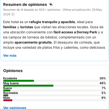
Resumen de opiniones
Resumen de IA basado en 500+ opiniones · Última actualización: 29 May
2026
Este hotel es un
refugio tranquilo y apacible
, ideal para
familias
y
turistas
que visitan las atracciones locales. Goza de
una ubicación conveniente con
fácil acceso a Dorney Park
y a
los campos de torneos de béisbol, complementado con un
amplio
aparcamiento gratuito
. El desayuno de cortesía, que
incluye una variedad de platos fríos y calientes, como deliciosos
rollos de canela
, es un punto a destacar. Los huéspedes
Ver más
elogian constantemente al
personal de recepción, amable y
servicial
, que garantiza un ambiente acogedor. Para una
experiencia más serena, considere solicitar una habitación con
Opiniones
vistas al jardín.
Excelente
30
%
Muy bueno
49
%
Bueno
7
%
Razonable
5
%
Malo
9
%
Ver opiniones