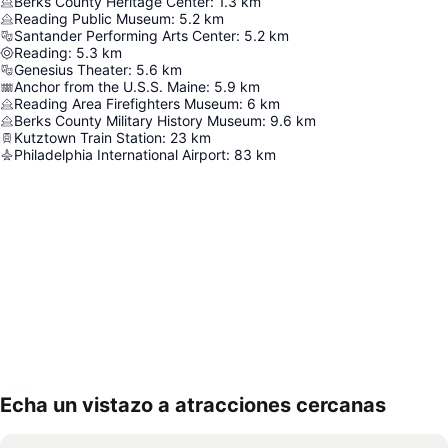
Berks County Heritage Center
:
1.3
km
Reading Public Museum
:
5.2
km
Santander Performing Arts Center
:
5.2
km
Reading
:
5.3
km
Genesius Theater
:
5.6
km
Anchor from the U.S.S. Maine
:
5.9
km
Reading Area Firefighters Museum
:
6
km
Berks County Military History Museum
:
9.6
km
Kutztown Train Station
:
23
km
Philadelphia International Airport
:
83
km
Echa un vistazo a atracciones cercanas
Ampliar mapa