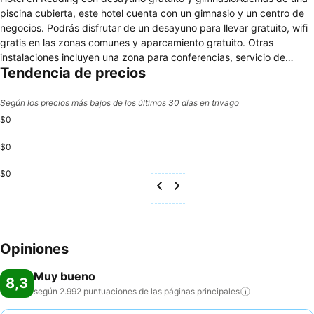
piscina cubierta, este hotel cuenta con un gimnasio y un centro de
negocios. Podrás disfrutar de un desayuno para llevar gratuito, wifi
gratis en las zonas comunes y aparcamiento gratuito. Otras
instalaciones incluyen una zona para conferencias, servicio de
Tendencia de precios
tintorería y lavandería. Holiday Inn Express & Suites Reading by IHG
ofrece 70 alojamientos con aire acondicionado, periódicos gratuitos
y cafetera y tetera. Se ofrece una televisión LCD de 32 pulgadas
Según los precios más bajos de los últimos 30 días en trivago
con canales por cable de suscripción. Los huéspedes pueden
$0
utilizar los siguientes servicios disponibles en las habitaciones:
frigorífico y microondas. Los baños están equipados con ducha y
$0
bañera combinadas, artículos de higiene personal gratuitos y
$0
secador de pelo. Los huéspedes pueden navegar por la web
gracias a nuestro acceso a Internet gratis (por cable y wifi). Los
servicios para las personas de negocios incluyen escritorio y
teléfono; se ofrecen llamadas locales gratuitas (pueden existir
restricciones). Se ofrece servicio de limpieza todos los días. Los
Opiniones
servicios de ocio y esparcimiento en este hotel incluyen una piscina
cubierta y gimnasio.
Muy bueno
8,3
según 2.992 puntuaciones de las páginas
principales