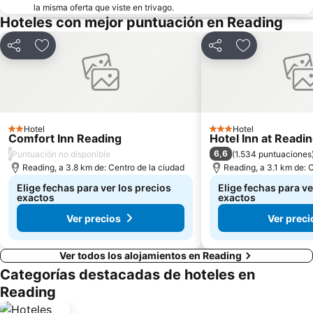
la misma oferta que viste en trivago.
Hoteles con mejor puntuación en Reading
Compartir
Agregar a favoritos
Compartir
Agregar a fav
Hotel
Hotel
2 Estrellas
3 Estrellas
Comfort Inn Reading
Hotel Inn at Readi
/
6,6
Puntuación no disponible
(
1.534 puntuaciones
Reading, a 3.8 km de: Centro de la ciudad
Reading, a 3.1 km de: 
Elige fechas para ver los precios
Elige fechas para ve
exactos
exactos
Ver precios
Ver preci
Ver todos los alojamientos en Reading
Categorías destacadas de hoteles en
Reading