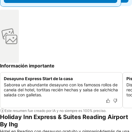
Información importante
Desayuno Express Start de la casa
Pi
Saborea un abundante desayuno con los famosos rollos de
Di
canela del hotel, tortitas recién hechas y salsa de salchicha
re
salada con galletas.
to
Este resumen fue creado por IA y no siempre es 100% preciso.
Holiday Inn Express & Suites Reading Airport
By Ihg
Hotel en Reading con desayuno gratuito y gimnasioAdemás de una