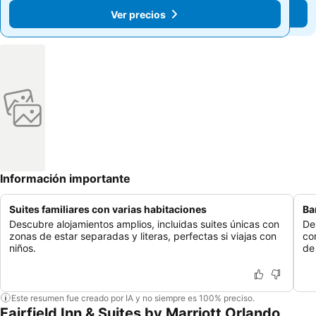
Ver precios
Ver precios
Información importante
Suites familiares con varias habitaciones
Ba
Descubre alojamientos amplios, incluidas suites únicas con
De
zonas de estar separadas y literas, perfectas si viajas con
co
niños.
de
Este resumen fue creado por IA y no siempre es 100% preciso.
Fairfield Inn & Suites by Marriott Orlando