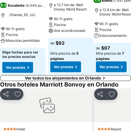
7,5
Bueno
(
7.457 pun
a 12.7 km de: Walt
8,5
Excelente
(
4.044 puntuaciones
)
Disney World Resort
a 12.9 km de: Walt
Disney World Resor
Orlando, EE. UU.
Wi-Fi gratis
Wi-Fi gratis
Piscina
Wi-Fi gratis
Piscina
Aire acondicionado
Piscina
Estacionamiento
Mascotas permitidas
$92
de
$97
de
Elige fechas para ver
Mira precios de
5
Mira precios de
7
los precios exactos
páginas
páginas
Ver precios
Ver precios
Ver precios
Ver todos los alojamientos en Orlando
Otros hoteles Marriott Bonvoy en Orlando
Compartir
Agregar a favoritos
Compartir
Agregar 
Hotel
Resort