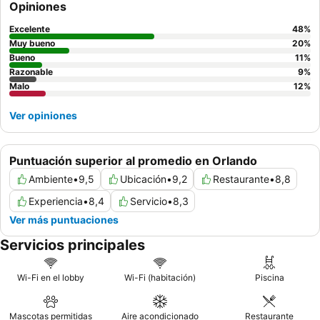
Opiniones
habitación que haya sido recientemente renovada, ya que
algunas habitaciones muestran signos de desgaste.
Excelente
48
%
Muy bueno
20
%
Bueno
11
%
Razonable
9
%
Malo
12
%
Ver opiniones
Puntuación superior al promedio en Orlando
Ambiente
•
9,5
Ubicación
•
9,2
Restaurante
•
8,8
Experiencia
•
8,4
Servicio
•
8,3
Ver más puntuaciones
Servicios principales
Wi-Fi en el lobby
Wi-Fi (habitación)
Piscina
Mascotas permitidas
Aire acondicionado
Restaurante