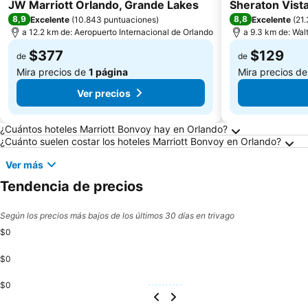
4 Estrellas
4 Estrellas
JW Marriott Orlando, Grande Lakes
Sheraton Vista
8,9
8,8
Excelente
(
10.843 puntuaciones
)
Excelente
(
21
a 12.2 km de: Aeropuerto Internacional de Orlando
a 9.3 km de: Wal
$377
$129
de
de
Mira precios de
1 página
Mira precios d
Ver precios
Preguntas frecuentes sobre Orlando
¿Cuántos hoteles Marriott Bonvoy hay en Orlando?
¿Cuánto suelen costar los hoteles Marriott Bonvoy en Orlando?
Ver más
Tendencia de precios
Según los precios más bajos de los últimos 30 días en trivago
$0
$0
$0