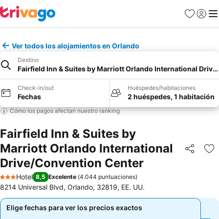
Favoritos
Iniciar 
Me
Ver todos los alojamientos en Orlando
Destino
Fairfield Inn & Suites by Marriott Orlando International Dri
Check-in/out
Huéspedes/habitaciones
Fechas
2 huéspedes, 1 habitación
Cómo los pagos afectan nuestro ranking
Fairfield Inn & Suites by
Marriott Orlando International
Compartir
Ag
Drive/Convention Center
Hotel
8,5
Excelente
(
4.044 puntuaciones
)
3 Estrellas
8214 Universal Blvd, Orlando, 32819, EE. UU.
Elige fechas para ver los precios exactos
Elige fechas para ver los precios exactos