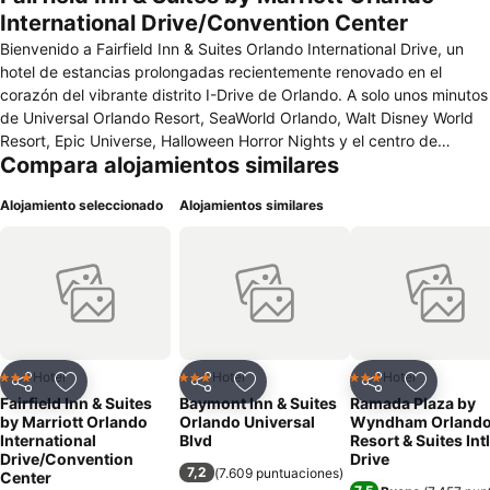
International Drive/Convention Center
Bienvenido a Fairfield Inn & Suites Orlando International Drive, un
hotel de estancias prolongadas recientemente renovado en el
corazón del vibrante distrito I-Drive de Orlando. A solo unos minutos
de Universal Orlando Resort, SeaWorld Orlando, Walt Disney World
Resort, Epic Universe, Halloween Horror Nights y el centro de
Compara alojamientos similares
convenciones Orange County, nuestro hotel te acerca a los
principales lugares de interés y centros de negocios de Orlando.
Alojamiento seleccionado
Alojamientos similares
Como hotel socio de Universal Studios, los huéspedes disfrutan de
transporte gratuito y boletos con descuento a Universal, lo que
facilita el acceso a los parques temáticos. Empieza tu día con un
desayuno caliente gratis que incluye jugo de naranja fresco de la
Florida y café, y vuelve por la noche para relajarte en nuestro bar en
el hotel, abierto todas las noches para cervezas, vino y bebidas.
Habitaciones y suites amplias, estacionamiento en el hotel y una
ubicación conveniente cerca de Lockheed Martin, PepsiCo, CVS
Hotel
Hotel
Hotel
3 Estrellas
3 Estrellas
3 Estrellas
Compartir
Agregar a favoritos
Compartir
Agregar a favoritos
Compartir
Agregar 
Health, OneBlood y el Hospital Dr. Phillips nos convierten en una
Fairfield Inn & Suites
Baymont Inn & Suites
Ramada Plaza by
opción ideal para vacaciones en familia, viajes de negocios, ferias
by Marriott Orlando
Orlando Universal
Wyndham Orland
comerciales y estancias prolongadas en Orlando, Florida.
International
Blvd
Resort & Suites Intl
Drive/Convention
Drive
7,2
(
7.609 puntuaciones
)
Center