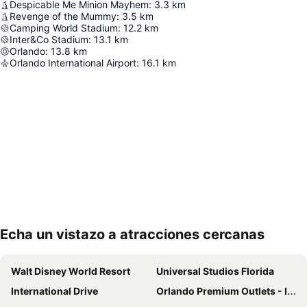
Despicable Me Minion Mayhem
:
3.3
km
Revenge of the Mummy
:
3.5
km
Camping World Stadium
:
12.2
km
Inter&Co Stadium
:
13.1
km
Orlando
:
13.8
km
Orlando International Airport
:
16.1
km
Echa un vistazo a atracciones cercanas
Ampliar mapa
Walt Disney World Resort
Universal Studios Florida
International Drive
Orlando Premium Outlets - International Drive