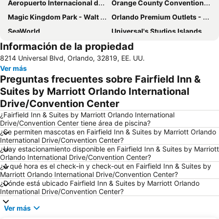
Aeropuerto Internacional de Orlando
Orange County Convention Center
Magic Kingdom Park - Walt Disney World Resort
Orlando Premium Outlets - Vineland Ave
SeaWorld
Universal's Studios Islands of Adventure
Información de la propiedad
Universal CityWalk
The Florida Mall
8214 Universal Blvd, Orlando, 32819, EE. UU.
Disney's Animal Kingdom Park
Lake Buena Vista Factory Shops
Ver más
Orange World
Hard Rock Cafe Orlando
Preguntas frecuentes sobre Fairfield Inn &
Discovery Cove
Disney Springs
Suites by Marriott Orlando International
Drive/Convention Center
Disney's Hollywood Studios
Macy's Florida Mall
¿Fairfield Inn & Suites by Marriott Orlando International
Disney's Blizzard Beach Water Park
Epcot - Walt Disney World Resort
Drive/Convention Center tiene área de piscina?
Mickey’s Very Merry Christmas Party
Downtown Arts District of Orlando
¿Se permiten mascotas en Fairfield Inn & Suites by Marriott Orlando
International Drive/Convention Center?
Kissimmee Gateway Airport
Orlando International
¿Hay estacionamiento disponible en Fairfield Inn & Suites by Marriott
Orlando International Drive/Convention Center?
Paseo Universal City
Aquatica
¿A qué hora es el check-in y check-out en Fairfield Inn & Suites by
Halloween Horror Nights
Parque acuático de Disney Typhoon Lagoon
Marriott Orlando International Drive/Convention Center?
¿Dónde está ubicado Fairfield Inn & Suites by Marriott Orlando
Kia Center
Epcot International Flower & Garden Festival
International Drive/Convention Center?
Lake Como Park
Arnold Palmer Invitational
Ver más
Magic Outlet Mall
Grand Bohemian