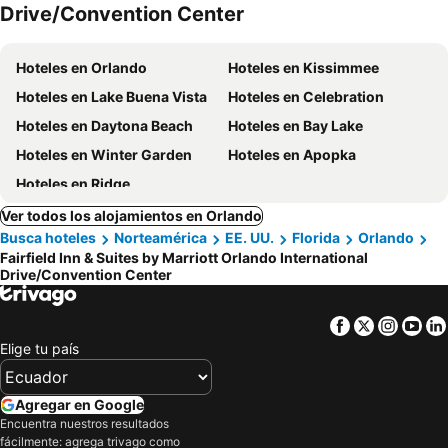
Drive/Convention Center
Hoteles en Orlando
Hoteles en Kissimmee
Hoteles en Lake Buena Vista
Hoteles en Celebration
Hoteles en Daytona Beach
Hoteles en Bay Lake
Hoteles en Winter Garden
Hoteles en Apopka
Hoteles en Ridge
Ver todos los alojamientos en Orlando
Busca hoteles
Norteamérica
EE. UU.
Florida
Orlando
Fairfield Inn & Suites by Marriott Orlando International
Drive/Convention Center
Facebook
Twitter
Insta
Yo
Elige tu país
Agregar en Google
Encuentra nuestros resultados
fácilmente: agrega trivago como