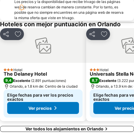
Los precios y la disponibilidad que recibe trivago de las páginas
Central Florida Home & Garden Show Orlando
web de reserva cambian de manera constante. Por lo tanto, es
posible que no siempre encuentres en una página web de reserva
la misma oferta que viste en trivago.
Hoteles con mejor puntuación en Orlando
Compartir
Agregar a favoritos
Compartir
Agregar a fav
Hotel
Hotel
3 Estrellas
3 Estrellas
The Delaney Hotel
Universals Stella 
9,4
8,7
Excelente
(
2.891 puntuaciones
)
Excelente
(
3.222 pu
Orlando, a 1.8 km de: Centro de la ciudad
Orlando, a 13.9 km de:
Elige fechas para ver los precios
Elige fechas para ve
exactos
exactos
Ver precios
Ver preci
Ver todos los alojamientos en Orlando