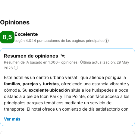
Opiniones
Excelente
8,5
según 4.044 puntuaciones de las páginas
principales
Resumen de opiniones
Resumen de IA basado en 1.000+ opiniones · Última actualización: 29 May
2026
Este hotel es un centro urbano versátil que atiende por igual a
familias
,
parejas
y
turistas
, ofreciendo una estancia vibrante y
cómoda. Su
excelente ubicación
sitúa a los huéspedes a poca
distancia a pie de Icon Park y The Pointe, con fácil acceso a los
principales parques temáticos mediante un servicio de
transporte. El hotel ofrece un comienzo de día satisfactorio con
un desayuno gratuito que incluye huevos, tocino, salchichas y
Ver más
gofres. Los huéspedes destacan constantemente el excepcional
personal y servicio
, elogiando su profesionalidad y amabilidad.
Para una estancia más tranquila, considere solicitar una