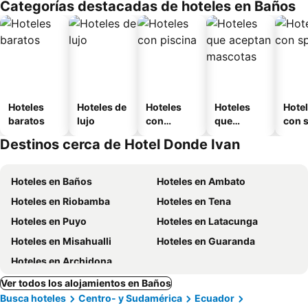
Categorías destacadas de hoteles en Baños
o
Hoteles
Hoteles de
Hoteles
Hoteles
Hote
baratos
lujo
con
que
con 
piscina
aceptan
Destinos cerca de Hotel Donde Ivan
mascotas
Hoteles en Baños
Hoteles en Ambato
Hoteles en Riobamba
Hoteles en Tena
Hoteles en Puyo
Hoteles en Latacunga
Hoteles en Misahualli
Hoteles en Guaranda
Hoteles en Archidona
Ver todos los alojamientos en Baños
Busca hoteles
Centro- y Sudamérica
Ecuador