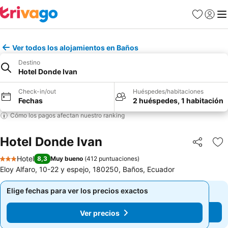
Favoritos
Iniciar 
Me
Ver todos los alojamientos en Baños
Destino
Hotel Donde Ivan
Check-in/out
Huéspedes/habitaciones
Fechas
2 huéspedes, 1 habitación
Cómo los pagos afectan nuestro ranking
Hotel Donde Ivan
Compartir
Ag
Hotel
8,3
Muy bueno
(
412 puntuaciones
)
3 Estrellas
Eloy Alfaro, 10-22 y espejo, 180250, Baños, Ecuador
Elige fechas para ver los precios exactos
Elige fechas para ver los precios exactos
Ver precios
Ver precios