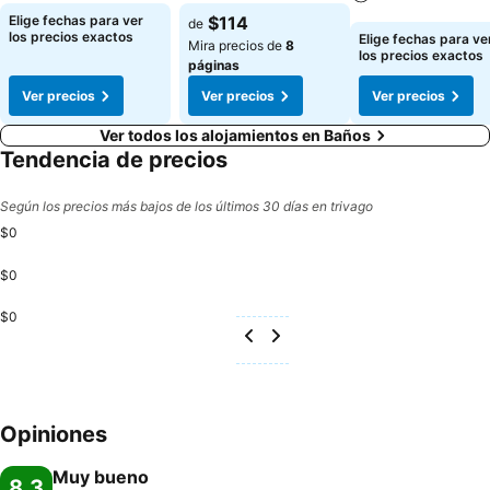
Ver precios
Ver precios
Elige fechas para ver
$114
de
Ver precios
los precios exactos
Elige fechas para ve
Mira precios de
8
los precios exactos
páginas
Ver precios
Ver precios
Ver precios
Ver todos los alojamientos en Baños
Tendencia de precios
Según los precios más bajos de los últimos 30 días en trivago
$0
$0
$0
Opiniones
Muy bueno
8,3