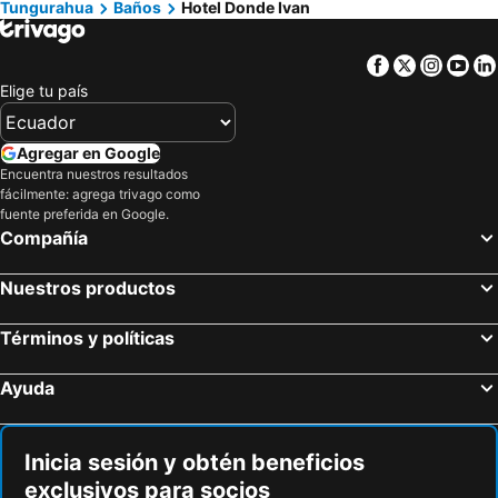
Tungurahua
Baños
Hotel Donde Ivan
Facebook
Twitter
Insta
Yo
Elige tu país
Agregar en Google
Encuentra nuestros resultados
fácilmente: agrega trivago como
fuente preferida en Google.
Compañía
Nuestros productos
Términos y políticas
Ayuda
Inicia sesión y obtén beneficios
exclusivos para socios