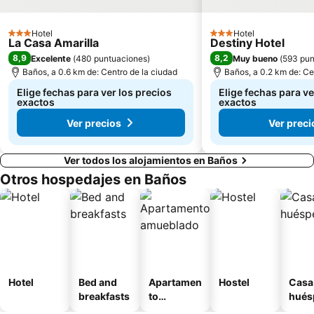
Hotel
Hotel
3 Estrellas
3 Estrellas
La Casa Amarilla
Destiny Hotel
8,9
8,2
Excelente
(
480 puntuaciones
)
Muy bueno
(
593 pun
Baños, a 0.6 km de: Centro de la ciudad
Baños, a 0.2 km de: Ce
Elige fechas para ver los precios
Elige fechas para ve
exactos
exactos
Ver precios
Ver preci
Ver todos los alojamientos en Baños
Otros hospedajes en Baños
Hotel
Bed and
Apartamen
Hostel
Casa
breakfasts
to
hués
amueblad