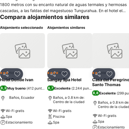
1800 metros con su encanto natural de aguas termales y hermosas
cascadas, a las faldas del magestuoso Tungurahua. En el hotel el
Compara alojamientos similares
servicio es personalizado por lo que donde: La atención es un Arte y
comer un verdadero placer.
Alojamiento seleccionado
Alojamientos similares
Hotel
Hotel
Hotel
3 Estrellas
4 Estrellas
2 Estrellas
Compartir
Agregar a favoritos
Compartir
Agregar a favoritos
Compartir
Agregar 
Hotel Donde Ivan
Sangay Spa Hotel
Casa del Peregrin
Santo Thomas
8,3
8,7
Muy bueno
(
412 puntuaciones
Excelente
)
(
2.244 puntuaciones
)
8,8
Excelente
(
299 pu
Baños, Ecuador
Baños, a 0.8 km de:
Centro de la ciudad
Baños, a 0.8 km de
Centro de la ciuda
Wi-Fi gratis
Wi-Fi gratis
Wi-Fi gratis
Spa
Piscina
Spa
Estacionamiento
Spa
Estacionamiento