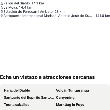
Pailón del diablo
:
14.1
km
La Moya
:
14.4
km
Estación de Ferrocarril Ambato
:
28
km
Aeropuerto Internacional Mariscal Antonio José de Sucre
:
141.6
km
Echa un vistazo a atracciones cercanas
Ampliar mapa
Nariz del Diablo
Volcán Tungurahua
Santuario del Espíritu Santo y de Nuestra Señora de Guadalupe
Canyoning
Tour a caballos
Markttag in Puyo