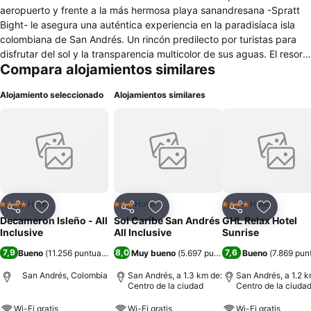
aeropuerto y frente a la más hermosa playa sanandresana -Spratt
Bight- le asegura una auténtica experiencia en la paradisíaca isla
colombiana de San Andrés. Un rincón predilecto por turistas para
disfrutar del sol y la transparencia multicolor de sus aguas. El resort
Compara alojamientos similares
ha sido galardonado con la 'Certificación de Excelencia' por una red
especializada en viajes y turismo, gracias a su servicio 'Todo
Alojamiento seleccionado
Alojamientos similares
Incluido', así como su diseño y privilegiada ubicación. Se encuentra
a tan solo 5 minutos del aeropuerto y lo rodea la zona de mayor
auge comercial, turístico y hotelero de San Andrés, el North End.
Desde allí podrá interactuar con los habitantes de la pintoresca isla,
una mezcla centenaria de inmigrantes puritanos ingleses, colonos
holandeses, españoles, esclavos, piratas y árabes que llegaron a
partir de 1953, cuando este lugar se declaró puerto libre.
Hotel
Hotel
Hotel
4 Estrellas
3 Estrellas
4 Estrellas
Compartir
Agregar a favoritos
Compartir
Agregar a favoritos
Compartir
Agregar 
Decameron Isleño - All
Sol Caribe San Andrés
GHL Relax Hotel
Inclusive
All Inclusive
Sunrise
7,9
8,0
7,6
Bueno
(
11.256 puntuaciones
)
Muy bueno
(
5.697 puntuaciones
Bueno
)
(
7.869 pun
San Andrés, Colombia
San Andrés, a 1.3 km de:
San Andrés, a 1.2 k
Centro de la ciudad
Centro de la ciuda
Wi-Fi gratis
Wi-Fi gratis
Wi-Fi gratis