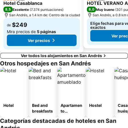
4 Estrellas
3 Estrellas
Hotel Casablanca
HOTEL VERANO 
8,5
8,0
Excelente
(
7.374 puntuaciones
)
Muy bueno
(
301 pu
San Andrés, a 1.4 km de: Centro de la ciudad
San Andrés, a 0.8 km 
Elige fechas para v
$249
de
exactos
Mira precios de
5 páginas
Ver prec
Ver precios
Ver todos los alojamientos en San Andrés
Otros hospedajes en San Andrés
Hotel
Bed and
Apartamen
Hostel
Casa
breakfasts
to
hués
amueblad
Categorías destacadas de hoteles en San
o