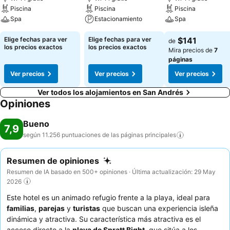
Piscina
Piscina
Piscina
Spa
Estacionamiento
Spa
Elige fechas para ver
Elige fechas para ver
$141
de
los precios exactos
los precios exactos
Mira precios de
7
páginas
Ver precios
Ver precios
Ver precios
Ver todos los alojamientos en San Andrés
Opiniones
Bueno
7,9
según 11.256 puntuaciones de las páginas
principales
Resumen de opiniones
Resumen de IA basado en 500+ opiniones · Última actualización: 29 May
2026
Este hotel es un animado refugio frente a la playa, ideal para
familias
,
parejas
y
turistas
que buscan una experiencia isleña
dinámica y atractiva. Su característica más atractiva es el
acceso directo a la
playa de Spratt Bight
, que sitúa a los