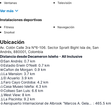
Ventanas
Televisión
Ver más
Instalaciones deportivas
Fitness
Navegación
Snorkel
Ubicación
Av. Colón Calle 3ra N°6-106. Sector Spratt Bight Isla de, San
Andrés, 880001, Colombia
Distancia desde Decameron Isleño - All Inclusive
San Andrés
:
0.7
km
Estadio Erwin O'Neill
:
0.7
km
Cañon de Morgan
:
0.9
km
La Mansion
:
3.7
km
El Acuario
:
3.9
km
Faro Cayo Cordoba
:
4.2
km
Casa Museo Isleña
:
4.3
km
Coliseo San Luis
:
6.6
km
West View
:
8
km
La Piscinita
:
9.2
km
Aeropuerto Internacional de Albrook "Marcos A. Gelabert"
:
465.5
km