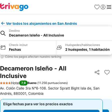
Favoritos
Iniciar 
Me
Ver todos los alojamientos en San Andrés
Destino
Decameron Isleño - All Inclusive
Check-in/out
Huéspedes/habitaciones
Fechas
2 huéspedes, 1 habitación
Cómo los pagos afectan nuestro ranking
Decameron Isleño - All
Inclusive
Compartir
Ag
Hotel
7,9
Bueno
(
11.256 puntuaciones
)
4 Estrellas
Av. Colón Calle 3ra N°6-106. Sector Spratt Bight Isla de, San
Andrés, 880001, Colombia
Elige fechas para ver los precios exactos
Elige fechas para ver los precios exactos