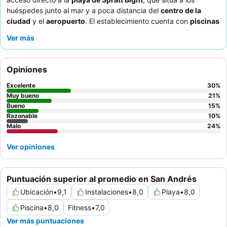
huéspedes junto al mar y a poca distancia del
centro de la
ciudad
y el
aeropuerto
. El establecimiento cuenta con
piscinas
amplias y bien mantenidas, y
zonas de juego infantiles
Ver más
dedicadas, lo que lo hace especialmente atractivo para quienes
viajan con niños. Los huéspedes elogian constantemente la
variada y fresca oferta del
bufé
, junto con el atento y amable
Opiniones
equipo de animación
que ofrece un entretenido programa
nocturno que muestra la cultura local. Para disfrutar de vistas
Excelente
30
%
óptimas y una experiencia más serena, considere la posibilidad
Muy bueno
21
%
de solicitar una habitación en un piso superior.
Bueno
15
%
Razonable
10
%
Malo
24
%
Ver opiniones
Puntuación superior al promedio en San Andrés
Ubicación
•
9,1
Instalaciones
•
8,0
Playa
•
8,0
Piscina
•
8,0
Fitness
•
7,0
Ver más puntuaciones