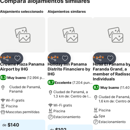
Compara alojamientos similares
Alojamiento seleccionado
Alojamientos similares
Hotel
Hotel
Hotel
4 Estrellas
4 Estrellas
4 Estrellas
Compartir
Agregar a favoritos
Compartir
Agregar a favoritos
Compartir
Agregar 
Crowne Plaza Panama
Holiday Inn Panama
Hotel El Panama b
Airport by IHG
Distrito Financiero by
Faranda Grand, a
IHG
member of Radiss
8,3
Muy bueno
(
12.994 puntuaciones
)
Individuals
8,7
Excelente
(
7.204 puntuaciones
)
Ciudad de Panamá,
8,1
Muy bueno
(
11.40
Panamá
Ciudad de Panamá, a
1.3 km de: Centro de la
Ciudad de Panamá,
Wi-Fi gratis
ciudad
1.6 km de: Centro d
Wi-Fi gratis
ciudad
Piscina
Piscina
Piscina
Mascotas permitidas
Spa
Estacionamiento
Estacionamiento
Ver precios
$140
de
Ver precios
$102
de