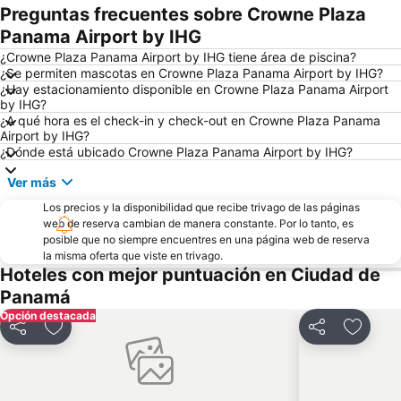
Preguntas frecuentes sobre Crowne Plaza
Panama Airport by IHG
¿Crowne Plaza Panama Airport by IHG tiene área de piscina?
¿Se permiten mascotas en Crowne Plaza Panama Airport by IHG?
¿Hay estacionamiento disponible en Crowne Plaza Panama Airport
by IHG?
¿A qué hora es el check-in y check-out en Crowne Plaza Panama
Airport by IHG?
¿Dónde está ubicado Crowne Plaza Panama Airport by IHG?
Ver más
Los precios y la disponibilidad que recibe trivago de las páginas
web de reserva cambian de manera constante. Por lo tanto, es
posible que no siempre encuentres en una página web de reserva
la misma oferta que viste en trivago.
Hoteles con mejor puntuación en Ciudad de
Panamá
Opción destacada
Compartir
Agregar a favoritos
Compartir
Agregar