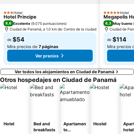
Hotel
Hotel
3 Estrellas
5 Estrellas
Hotel Principe
Megapolis H
8,6
8,3
Excelente
(
9.075 puntuaciones
)
Muy bueno
Ciudad de Panamá, a 1.0 km de: Centro de la ciudad
Ciudad de Pana
$54
$114
de
de
Mira precios de
7 páginas
Mira precios
Ver precios
Ver todos los alojamientos en Ciudad de Panamá
Otros hospedajes en Ciudad de Panamá
Hotel
Bed and
Apartamen
Hostel
Apar
breakfasts
to
hotel