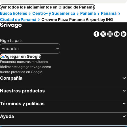
Ver todos los alojamientos en Ciudad de Panamá
Busca hoteles
Centro- y Sudamérica
Panamá
Panamá
Ciudad de Panamá
Crowne Plaza Panama Airport by IHG
Facebook
Twitter
Insta
Yo
Elige tu país
Agregar en Google
Encuentra nuestros resultados
fácilmente: agrega trivago como
fuente preferida en Google.
Compañía
Nuestros productos
Términos y políticas
Ayuda