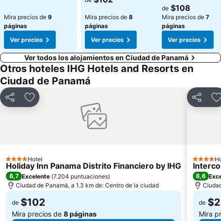
Ver precios
$108
de
Mira precios de
9
Mira precios de
8
Mira precios de
7
páginas
páginas
páginas
Ver precios
Ver precios
Ver precios
Ver todos los alojamientos en Ciudad de Panamá
Otros hoteles IHG Hotels and Resorts en
Ciudad de Panamá
Compartir
Agregar a favoritos
Compart
A
Hotel
Ho
4 Estrellas
4 Estrell
Holiday Inn Panama Distrito Financiero by IHG
Interc
8,7
8,6
Excelente
(
7.204 puntuaciones
)
Exc
Ciudad de Panamá, a 1.3 km de: Centro de la ciudad
Ciudad
$102
$2
de
de
Mira precios de
8 páginas
Mira p