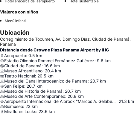
Hotel en/cerca del aeropuerto
Hotel sustentable
Viajeros con niños
Menú infantil
Ubicación
Corregimiento de Tocumen, Av. Domingo Díaz, Ciudad de Panamá,
Panamá
Distancia desde Crowne Plaza Panama Airport by IHG
Aeropuerto
:
0.5
km
Estadio Olímpico Rommel Fernández Gutiérrez
:
9.6
km
Ciudad de Panamá
:
16.6
km
Museo Afroantillano
:
20.4
km
Teatro Nacional
:
20.5
km
Museo del Canal Interoceanico de Panama
:
20.7
km
San Felipe
:
20.7
km
Museo de Historia de Panamá
:
20.7
km
Museo de Arte Contemporaneo
:
20.8
km
Aeropuerto Internacional de Albrook "Marcos A. Gelabert"
:
21.3
km
Biomuseo
:
23
km
Miraflores Locks
:
23.6
km