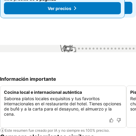
Ver precios
Ver precios
1 / 79
Información importante
Cocina local e internacional auténtica
Pi
Saborea platos locales exquisitos y tus favoritos
Re
internacionales en el restaurante del hotel. Tienes opciones
ch
de bufé y a la carta para el desayuno, el almuerzo y la
so
cena.
Este resumen fue creado por IA y no siempre es 100% preciso.