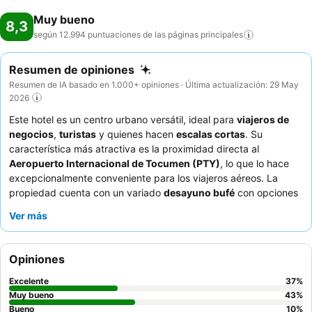
Muy bueno
8,3
según 12.994 puntuaciones de las páginas
principales
Resumen de opiniones
Resumen de IA basado en 1.000+ opiniones · Última actualización: 29 May
2026
Este hotel es un centro urbano versátil, ideal para
viajeros de
negocios
,
turistas
y quienes hacen
escalas cortas
. Su
característica más atractiva es la proximidad directa al
Aeropuerto Internacional de Tocumen (PTY)
, lo que lo hace
excepcionalmente conveniente para los viajeros aéreos. La
propiedad cuenta con un variado
desayuno bufé
con opciones
panameñas y platos calientes, lo que garantiza un excelente
Ver más
comienzo del día. Los huéspedes elogian constantemente al
personal profesional y amable
que siempre está dispuesto a
ayudar. Para una experiencia más relajada, considere utilizar la
Opiniones
opción de uso diurno
para acceder a las instalaciones durante
tiempos de tránsito prolongados.
Excelente
37
%
Muy bueno
43
%
Bueno
10
%