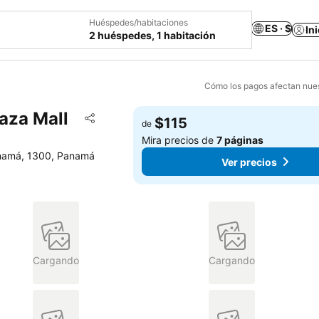
Huéspedes/habitaciones
ES · $
In
2 huéspedes, 1 habitación
Cómo los pagos afectan nues
aza Mall
Agregar a favoritos
$115
de
Compartir
Mira precios de
7 páginas
anamá, 1300, Panamá
Ver precios
Cargando
Cargando