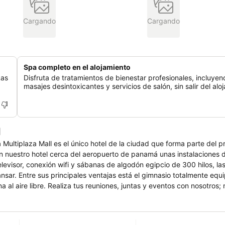
Cargando
Cargando
Spa completo en el alojamiento
Las
Disfruta de tratamientos de bienestar profesionales, incluyen
masajes desintoxicantes y servicios de salón, sin salir del alo
l
ultiplaza Mall es el único hotel de la ciudad que forma parte del p
n nuestro hotel cerca del aeropuerto de panamá unas instalaciones 
evisor, conexión wifi y sábanas de algodón egipcio de 300 hilos, la
nsar. Entre sus principales ventajas está el gimnasio totalmente equ
al aire libre. Realiza tus reuniones, juntas y eventos con nosotros; 
 en todo el proceso de ejecución del evento. Así que, reserva tu esta
de todas las ventajas y comodidades que te ofrecemos.