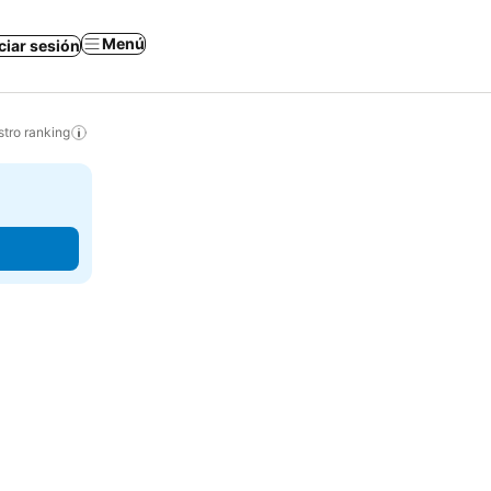
Menú
iciar sesión
tro ranking