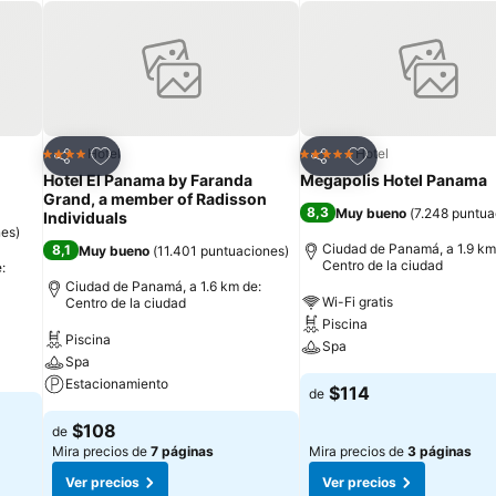
Agregar a favoritos
Agregar a favorit
Hotel
Hotel
4 Estrellas
5 Estrellas
Compartir
Compartir
Hotel El Panama by Faranda
Megapolis Hotel Panama
Grand, a member of Radisson
8,3
Muy bueno
(
7.248 puntua
Individuals
nes
)
Ciudad de Panamá, a 1.9 km
8,1
Muy bueno
(
11.401 puntuaciones
)
Centro de la ciudad
:
Ciudad de Panamá, a 1.6 km de:
Wi-Fi gratis
Centro de la ciudad
Piscina
Piscina
Spa
Spa
Estacionamiento
$114
de
$108
de
Mira precios de
7 páginas
Mira precios de
3 páginas
Ver precios
Ver precios