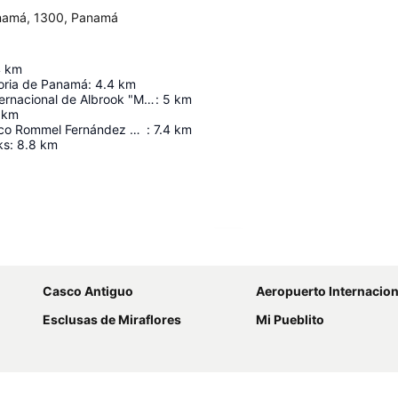
anamá, 1300, Panamá
4
km
oria de Panamá
:
4.4
km
Aeropuerto Internacional de Albrook "Marcos A. Gelabert"
:
5
km
km
Estadio Olímpico Rommel Fernández Gutiérrez
:
7.4
km
ks
:
8.8
km
Ampliar mapa
Casco Antiguo
Aeropuerto Internacional Marcos A Gelab
Esclusas de Miraflores
Mi Pueblito