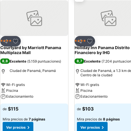
Agregar a favoritos
Agregar a favoritos
Hotel
Hotel
4 Estrellas
4 Estrellas
Compartir
Compartir
Courtyard by Marriott Panama
Holiday Inn Panama Distrito
Multiplaza Mall
Financiero by IHG
8,8
8,7
Excelente
(
5.159 puntuaciones
)
Excelente
(
7.204 puntuacio
Ciudad de Panamá, Panamá
Ciudad de Panamá, a 1.3 km de
Centro de la ciudad
Wi-Fi gratis
Wi-Fi gratis
Piscina
Piscina
Estacionamiento
Estacionamiento
$115
$103
de
de
Mira precios de
7 páginas
Mira precios de
8 páginas
Ver precios
Ver precios