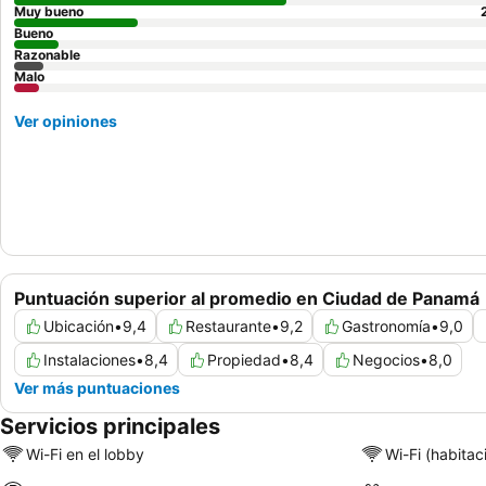
Muy bueno
Bueno
Razonable
Malo
Ver opiniones
Puntuación superior al promedio en Ciudad de Panamá
Ubicación
•
9,4
Restaurante
•
9,2
Gastronomía
•
9,0
Instalaciones
•
8,4
Propiedad
•
8,4
Negocios
•
8,0
Ver más puntuaciones
Servicios principales
Wi-Fi en el lobby
Wi-Fi (habitac