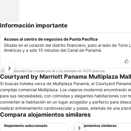
Información importante
Acceso al centro de negocios de Punta Pacífica
Sitúate en el corazón del distrito financiero, justo al lado de Torre 
Américas y a solo 15 minutos del Canal de Panamá.
Este resumen fue creado por IA y no siempre es 100% preciso.
Courtyard by Marriott Panama Multiplaza Mal
Si buscas hoteles cerca de Multiplaza Panamá, el Courtyard Panama M
complejo comercial Multiplaza. Los viajeros modernos encontrarán e
para sus necesidades, con cómodas y elegantes habitaciones con tel
convierten la habitación en un lugar acogedor y perfecto para desca
realizar entrenamiento cardiovascular y pesas, además de una piscina 
Compara alojamientos similares
equipo de expertos planificadores está a tu disposición y te ayudará
hotel Courtyard Panama Multiplaza Mall y prepárate para disfrutar 
Alojamiento seleccionado
Alojamientos similares
siguiente