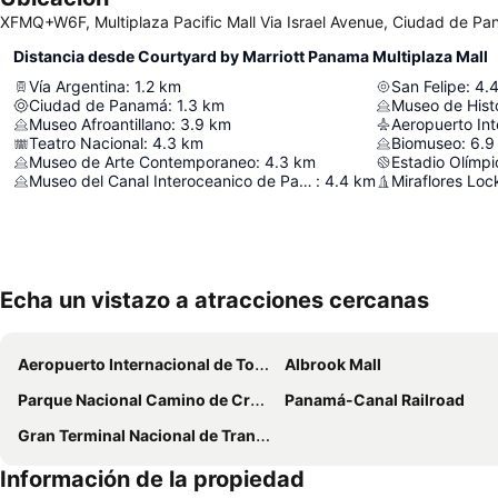
XFMQ+W6F, Multiplaza Pacific Mall Via Israel Avenue, Ciudad de P
Distancia desde Courtyard by Marriott Panama Multiplaza Mall
Vía Argentina
:
1.2
km
San Felipe
:
4.
Ciudad de Panamá
:
1.3
km
Museo de Hist
Museo Afroantillano
:
3.9
km
Teatro Nacional
:
4.3
km
Biomuseo
:
6.9
Museo de Arte Contemporaneo
:
4.3
km
Museo del Canal Interoceanico de Panama
:
4.4
km
Miraflores Loc
Echa un vistazo a atracciones cercanas
Aeropuerto Internacional de Tocumen
Albrook Mall
Parque Nacional Camino de Cruces
Panamá-Canal Railroad
Gran Terminal Nacional de Transporte de Albrook
Información de la propiedad