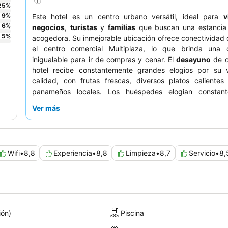
25
%
9
%
Este hotel es un centro urbano versátil, ideal para
v
6
%
negocios
,
turistas
y
familias
que buscan una estancia
5
%
acogedora. Su inmejorable ubicación ofrece conectividad 
el centro comercial Multiplaza, lo que brinda una
inigualable para ir de compras y cenar. El
desayuno
de c
hotel recibe constantemente grandes elogios por su 
calidad, con frutas frescas, diversos platos calientes
panameños locales. Los huéspedes elogian constan
personal
por su amabilidad y trato cordial, lo que gar
Ver más
experiencia de servicio atenta y profesional. Para una e
tranquila, los huéspedes pueden considerar solicitar una
que no dé a las vías principales.
Wifi
•
8,8
Experiencia
•
8,8
Limpieza
•
8,7
Servicio
•
8,
ión)
Piscina