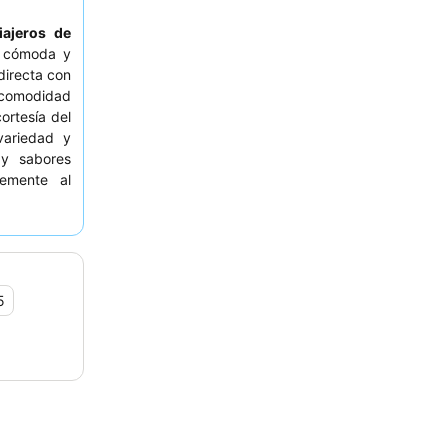
iajeros de
 cómoda y
directa con
 comodidad
ortesía del
variedad y
 y sabores
temente al
antiza una
stancia más
 habitación
5