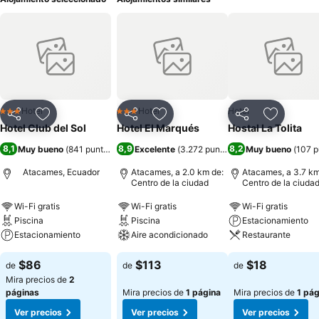
Hotel
Hotel
Hotel
3 Estrellas
3 Estrellas
Compartir
Agregar a favoritos
Compartir
Agregar a favoritos
Compartir
Agregar 
Hotel Club del Sol
Hotel El Marqués
Hostal La Tolita
8,1
8,9
8,2
Muy bueno
(
841 puntuaciones
Excelente
)
(
3.272 puntuaciones
Muy bueno
)
(
107 p
Atacames, Ecuador
Atacames, a 2.0 km de:
Atacames, a 3.7 km
Centro de la ciudad
Centro de la ciuda
Wi-Fi gratis
Wi-Fi gratis
Wi-Fi gratis
Piscina
Piscina
Estacionamiento
Estacionamiento
Aire acondicionado
Restaurante
$86
$113
$18
de
de
de
Mira precios de
2
páginas
Mira precios de
1 página
Mira precios de
1 pág
Ver precios
Ver precios
Ver precios