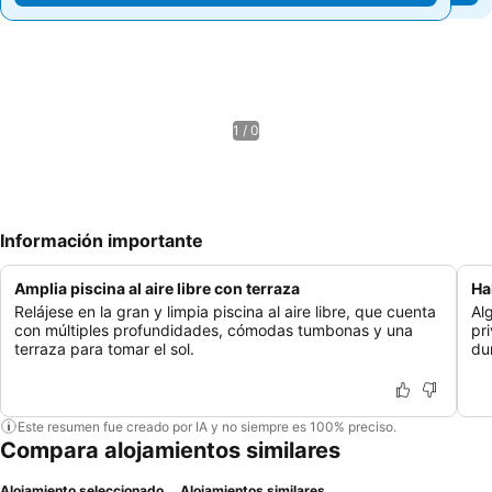
1 / 0
Información importante
Amplia piscina al aire libre con terraza
Ha
Relájese en la gran y limpia piscina al aire libre, que cuenta
Al
con múltiples profundidades, cómodas tumbonas y una
pr
terraza para tomar el sol.
du
Este resumen fue creado por IA y no siempre es 100% preciso.
Compara alojamientos similares
Alojamiento seleccionado
Alojamientos similares