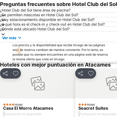
Preguntas frecuentes sobre Hotel Club del Sol
¿Hotel Club del Sol tiene área de piscina?
¿Se permiten mascotas en Hotel Club del Sol?
¿Hay estacionamiento disponible en Hotel Club del Sol?
¿A qué hora es el check-in y check-out en Hotel Club del Sol?
¿Dónde está ubicado Hotel Club del Sol?
Ver más
Los precios y la disponibilidad que recibe trivago de las páginas
web de reserva cambian de manera constante. Por lo tanto, es
posible que no siempre encuentres en una página web de reserva
la misma oferta que viste en trivago.
Hoteles con mejor puntuación en Atacames
Compartir
Agregar a favoritos
Compartir
Agregar a fav
Hotel
Hotel
4 Estrellas
3 Estrellas
Casa El Morro Atacames
Seacret Suites
/
/
Puntuación no disponible
Puntuación no disponible