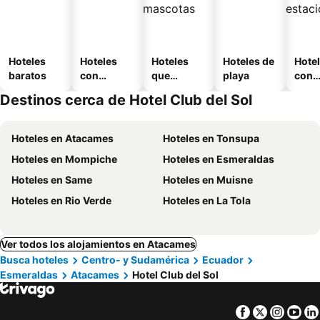
Hoteles
Hoteles
Hoteles
Hoteles de
Hote
baratos
con
que
playa
con
piscina
aceptan
esta
Destinos cerca de Hotel Club del Sol
mascotas
mien
Hoteles en Atacames
Hoteles en Tonsupa
Hoteles en Mompiche
Hoteles en Esmeraldas
Hoteles en Same
Hoteles en Muisne
Hoteles en Rio Verde
Hoteles en La Tola
Ver todos los alojamientos en Atacames
Busca hoteles
Centro- y Sudamérica
Ecuador
Esmeraldas
Atacames
Hotel Club del Sol
Facebook
Twitter
Insta
Yo