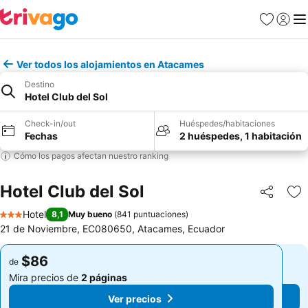
Favoritos
Iniciar 
Me
Ver todos los alojamientos en Atacames
Destino
Hotel Club del Sol
Check-in/out
Huéspedes/habitaciones
Fechas
2 huéspedes, 1 habitación
Cómo los pagos afectan nuestro ranking
Hotel Club del Sol
Compartir
Ag
Hotel
8,1
Muy bueno
(
841 puntuaciones
)
3 Estrellas
21 de Noviembre, EC080650, Atacames, Ecuador
$86
$86
de
de
Mira precios de
2 páginas
Mira precios de
2 páginas
Ver precios
Ver precios