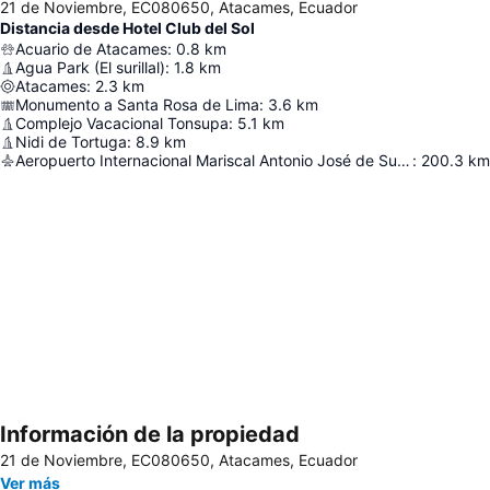
21 de Noviembre, EC080650, Atacames, Ecuador
Distancia desde Hotel Club del Sol
Acuario de Atacames
:
0.8
km
Agua Park (El surillal)
:
1.8
km
Atacames
:
2.3
km
Monumento a Santa Rosa de Lima
:
3.6
km
Complejo Vacacional Tonsupa
:
5.1
km
Nidi de Tortuga
:
8.9
km
Aeropuerto Internacional Mariscal Antonio José de Sucre
:
200.3
km
Información de la propiedad
Ampliar mapa
21 de Noviembre, EC080650, Atacames, Ecuador
Ver más