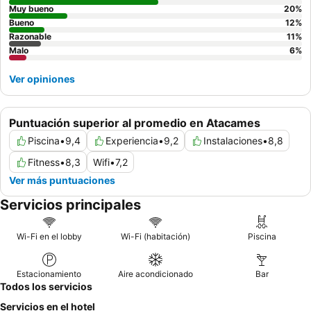
Muy bueno
20
%
Bueno
12
%
Razonable
11
%
Malo
6
%
Ver opiniones
Puntuación superior al promedio en Atacames
Piscina
•
9,4
Experiencia
•
9,2
Instalaciones
•
8,8
Fitness
•
8,3
Wifi
•
7,2
Ver más puntuaciones
Servicios principales
Wi-Fi en el lobby
Wi-Fi (habitación)
Piscina
Estacionamiento
Aire acondicionado
Bar
Todos los servicios
Servicios en el hotel