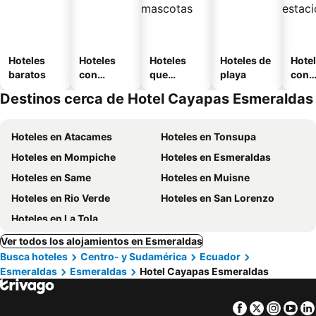
Hoteles
Hoteles
Hoteles
Hoteles de
Hote
baratos
con
que
playa
con
piscina
aceptan
esta
Destinos cerca de Hotel Cayapas Esmeraldas
mascotas
mien
Hoteles en Atacames
Hoteles en Tonsupa
Hoteles en Mompiche
Hoteles en Esmeraldas
Hoteles en Same
Hoteles en Muisne
Hoteles en Rio Verde
Hoteles en San Lorenzo
Hoteles en La Tola
Ver todos los alojamientos en Esmeraldas
Busca hoteles
Centro- y Sudamérica
Ecuador
Esmeraldas
Esmeraldas
Hotel Cayapas Esmeraldas
Facebook
Twitter
Insta
Yo