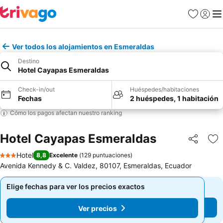
Favoritos
Iniciar 
Me
Ver todos los alojamientos en Esmeraldas
Destino
Hotel Cayapas Esmeraldas
Check-in/out
Huéspedes/habitaciones
Fechas
2 huéspedes, 1 habitación
Cómo los pagos afectan nuestro ranking
Hotel Cayapas Esmeraldas
Compartir
Ag
Hotel
8,8
Excelente
(
129 puntuaciones
)
3 Estrellas
Avenida Kennedy & C. Valdez, 80107, Esmeraldas, Ecuador
Elige fechas para ver los precios exactos
Elige fechas para ver los precios exactos
Ver precios
Ver precios