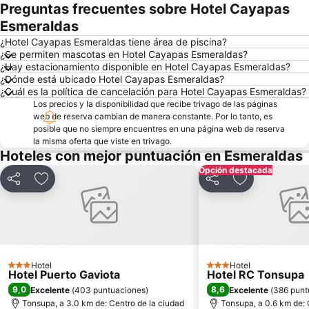
Preguntas frecuentes sobre Hotel Cayapas
Esmeraldas
¿Hotel Cayapas Esmeraldas tiene área de piscina?
¿Se permiten mascotas en Hotel Cayapas Esmeraldas?
¿Hay estacionamiento disponible en Hotel Cayapas Esmeraldas?
¿Dónde está ubicado Hotel Cayapas Esmeraldas?
¿Cuál es la política de cancelación para Hotel Cayapas Esmeraldas?
Los precios y la disponibilidad que recibe trivago de las páginas
web de reserva cambian de manera constante. Por lo tanto, es
posible que no siempre encuentres en una página web de reserva
la misma oferta que viste en trivago.
Hoteles con mejor puntuación en Esmeraldas
Opción destacada
Compartir
Agregar a favoritos
Compartir
Agregar a fav
Hotel
Hotel
3 Estrellas
3 Estrellas
Hotel Puerto Gaviota
Hotel RC Tonsupa
9,0
8,6
Excelente
(
403 puntuaciones
)
Excelente
(
386 punt
Tonsupa, a 3.0 km de: Centro de la ciudad
Tonsupa, a 0.6 km de: 