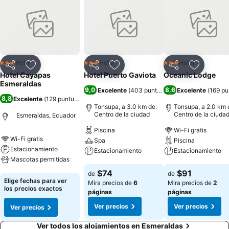
Hotel
Hotel
Hotel
3 Estrellas
3 Estrellas
3 Estrellas
Compartir
Agregar a favoritos
Compartir
Agregar a favoritos
Compartir
Agregar 
Hotel Cayapas
Hotel Puerto Gaviota
Oceanic Lodge
Esmeraldas
9,0
8,6
Excelente
(
403 puntuaciones
Excelente
)
(
169 pu
8,8
Excelente
(
129 puntuaciones
)
Tonsupa, a 3.0 km de:
Tonsupa, a 2.0 km 
Centro de la ciudad
Centro de la ciuda
Esmeraldas, Ecuador
Piscina
Wi-Fi gratis
Wi-Fi gratis
Spa
Piscina
Estacionamiento
Estacionamiento
Estacionamiento
Mascotas permitidas
Ver precios
Ver precios
$74
$91
de
de
Ver precios
Elige fechas para ver
Mira precios de
6
Mira precios de
2
los precios exactos
páginas
páginas
Ver precios
Ver precios
Ver precios
Ver todos los alojamientos en Esmeraldas