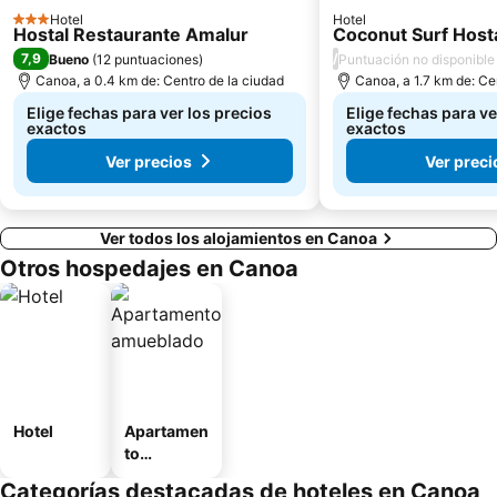
Hotel
Hotel
3 Estrellas
Hostal Restaurante Amalur
Coconut Surf Host
7,9
/
Bueno
(
12 puntuaciones
)
Puntuación no disponible
Canoa, a 0.4 km de: Centro de la ciudad
Canoa, a 1.7 km de: Ce
Elige fechas para ver los precios
Elige fechas para ve
exactos
exactos
Ver precios
Ver preci
Ver todos los alojamientos en Canoa
Otros hospedajes en Canoa
Hotel
Apartamen
to
amueblad
Categorías destacadas de hoteles en Canoa