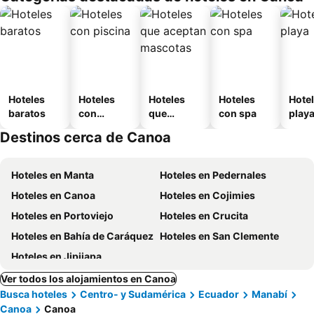
o
Hoteles
Hoteles
Hoteles
Hoteles
Hotel
baratos
con
que
con spa
play
piscina
aceptan
Destinos cerca de Canoa
mascotas
Hoteles en Manta
Hoteles en Pedernales
Hoteles en Canoa
Hoteles en Cojimies
Hoteles en Portoviejo
Hoteles en Crucita
Hoteles en Bahía de Caráquez
Hoteles en San Clemente
Hoteles en Jipijapa
Ver todos los alojamientos en Canoa
Busca hoteles
Centro- y Sudamérica
Ecuador
Manabí
Canoa
Canoa