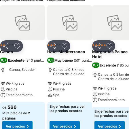
Hotel
Hotel
Hotel
2 Estrellas
3 Estrellas
5 Estrellas
Compartir
Agregar a favoritos
Compartir
Agregar a favoritos
Compartir
Agregar 
Canoa
Hotel Mediterraneo
Margaritas Palace
Hotel
8,7
8,3
Excelente
(
840 puntuaciones
Muy bueno
)
(
501 puntuaciones
)
8,7
Excelente
(
185 pu
Canoa, Ecuador
Canoa, a 0.3 km de:
Centro de la ciudad
Canoa, a 0.2 km de
Centro de la ciuda
Wi-Fi gratis
Wi-Fi gratis
Wi-Fi gratis
Piscina
Piscina
Piscina
Estacionamiento
Spa
Estacionamiento
$66
Elige fechas para ver
de
los precios exactos
Elige fechas para ve
Mira precios de
2
los precios exactos
páginas
Ver precios
Ver precios
Ver precios