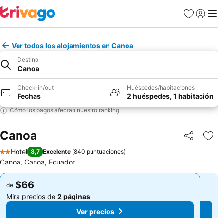
Favoritos
Iniciar 
Me
Ver todos los alojamientos en Canoa
Destino
Canoa
Check-in/out
Huéspedes/habitaciones
Fechas
2 huéspedes, 1 habitación
Cómo los pagos afectan nuestro ranking
Canoa
Compartir
Ag
Hotel
8,7
Excelente
(
840 puntuaciones
)
2 Estrellas
Canoa, Canoa, Ecuador
$66
$66
de
de
Mira precios de
2 páginas
Mira precios de
2 páginas
Ver precios
Ver precios