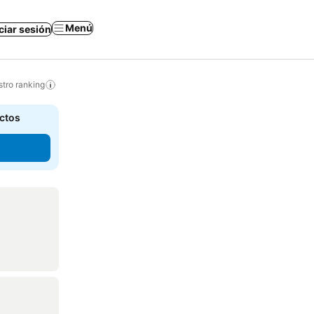
Menú
iciar sesión
tro ranking
actos