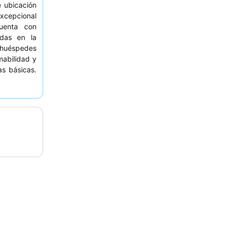
e ubicación
excepcional
cuenta con
das en la
 huéspedes
abilidad y
as básicas.
 habitación