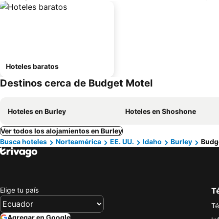
Hoteles baratos
Destinos cerca de Budget Motel
Hoteles en Burley
Hoteles en Shoshone
Ver todos los alojamientos en Burley
Busca hoteles
Norteamérica
EE. UU.
Idaho
Burley
Budg
Elige tu país
Té
Té
Agregar en Google