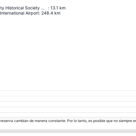
Minidoka County Historical Society Museum
:
13.1
km
International Airport
:
248.4
km
Ampliar mapa
e reserva cambian de manera constante. Por lo tanto, es posible que no siempre 