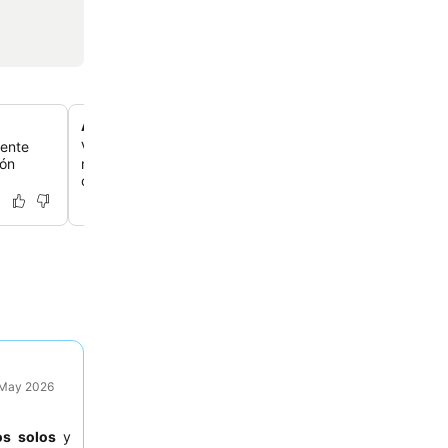
Alojamiento que admite mascotas
cente
Viaja con tus compañeros peludos, ya que el motel recib
ión
mascotas con un depósito reembolsable y ofrece zona
con bolsas para residuos.
9 May 2026
os solos
y