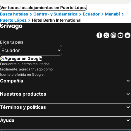
Ver todos los alojamientos en Puerto López
Busca hoteles
Centro- y Sudamérica
Ecuador
Manabí
Puerto López
Hotel Berlín International
Facebook
Twitter
Insta
Yo
Elige tu país
Agregar en Google
Encuentra nuestros resultados
fácilmente: agrega trivago como
fuente preferida en Google.
Compañía
Nuestros productos
Términos y políticas
Ayuda