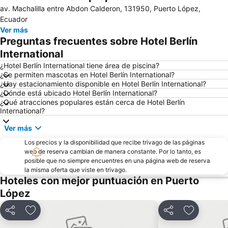
av. Machalilla entre Abdon Calderon, 131950, Puerto López,
Ecuador
Ver más
Preguntas frecuentes sobre Hotel Berlín
International
¿Hotel Berlín International tiene área de piscina?
¿Se permiten mascotas en Hotel Berlín International?
¿Hay estacionamiento disponible en Hotel Berlín International?
¿Dónde está ubicado Hotel Berlín International?
¿Qué atracciones populares están cerca de Hotel Berlín
International?
Ver más
Los precios y la disponibilidad que recibe trivago de las páginas
web de reserva cambian de manera constante. Por lo tanto, es
posible que no siempre encuentres en una página web de reserva
la misma oferta que viste en trivago.
Hoteles con mejor puntuación en Puerto
López
Compartir
Agregar a favoritos
Compartir
Agregar a 