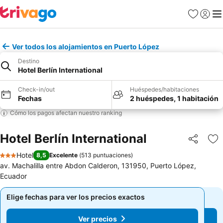
Favoritos
Iniciar 
Me
Ver todos los alojamientos en Puerto López
Destino
Hotel Berlín International
Check-in/out
Huéspedes/habitaciones
Fechas
2 huéspedes, 1 habitación
Cómo los pagos afectan nuestro ranking
Hotel Berlín International
Compartir
Ag
Hotel
8,5
Excelente
(
513 puntuaciones
)
3 Estrellas
av. Machalilla entre Abdon Calderon, 131950, Puerto López,
Ecuador
Elige fechas para ver los precios exactos
Elige fechas para ver los precios exactos
Ver precios
Ver precios