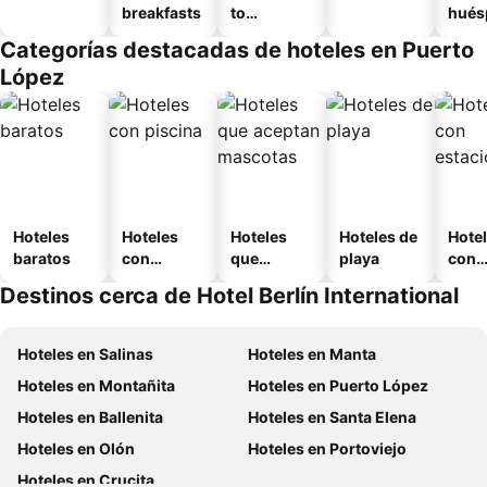
breakfasts
to
hués
amueblad
Categorías destacadas de hoteles en Puerto
o
López
Hoteles
Hoteles
Hoteles
Hoteles de
Hote
baratos
con
que
playa
con
piscina
aceptan
esta
Destinos cerca de Hotel Berlín International
mascotas
mien
Hoteles en Salinas
Hoteles en Manta
Hoteles en Montañita
Hoteles en Puerto López
Hoteles en Ballenita
Hoteles en Santa Elena
Hoteles en Olón
Hoteles en Portoviejo
Hoteles en Crucita