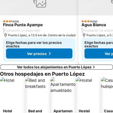
Hotel
Hotel
3 Estrellas
3 Estrellas
Finca Punta Ayampe
Agua Blanca
/
/
Puntuación no disponible
Puntuación no dispon
Puerto López, a 13.5 km de: Centro de la ciudad
Puerto López, a 0.
Elige fechas para ver los precios
Elige fechas par
exactos
exactos
Ver precios
Ver 
Ver todos los alojamientos en Puerto López
Otros hospedajes en Puerto López
Hotel
Bed and
Apartamen
Hostel
Casa