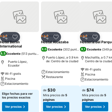
Hotel
Hotel
Hotel
3 Estrellas
3 Estrellas
3 Estrellas
Compartir
Agregar a favoritos
Compartir
Agregar a favoritos
Compartir
Agregar 
Hotel Berlín
Hostal Alcazaba
Hostería del Parqu
International
9,0
9,1
Excelente
(
302 puntuaciones
Excelente
)
(
349 p
8,5
Excelente
(
513 puntuaciones
)
Puerto López, a 0.9 km
Machalilla, a 0.7 k
de: Centro de la ciudad
Centro de la ciuda
Puerto López,
Ecuador
Wi-Fi gratis
Estacionamiento
Wi-Fi gratis
Piscina
Restaurante
Piscina
Estacionamiento
Estacionamiento
$30
$74
de
de
Elige fechas para ver
Mira precios de
5
Mira precios de
5
los precios exactos
páginas
páginas
Ver precios
Ver precios
Ver precios