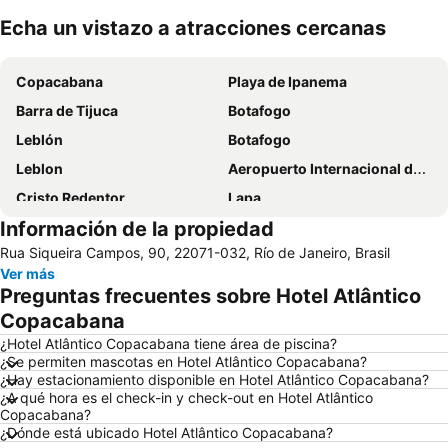
Echa un vistazo a atracciones cercanas
Ampliar mapa
Copacabana
Playa de Ipanema
Barra de Tijuca
Botafogo
Leblón
Botafogo
Leblon
Aeropuerto Internacional de Galeão Antônio Carlos Jobim
Cristo Redentor
Lapa
Información de la propiedad
Metrô Rio
Botafogo Metro Station
Rua Siqueira Campos, 90, 22071-032, Río de Janeiro, Brasil
Porto do Rio de Janeiro
Barra da Tijuca
Ver más
Avenida Atlantica
Centro
Preguntas frecuentes sobre Hotel Atlântico
Centro Cultural Banco do Brasil
Copacabana
¿Hotel Atlântico Copacabana tiene área de piscina?
¿Se permiten mascotas en Hotel Atlântico Copacabana?
¿Hay estacionamiento disponible en Hotel Atlântico Copacabana?
¿A qué hora es el check-in y check-out en Hotel Atlântico
Copacabana?
¿Dónde está ubicado Hotel Atlântico Copacabana?