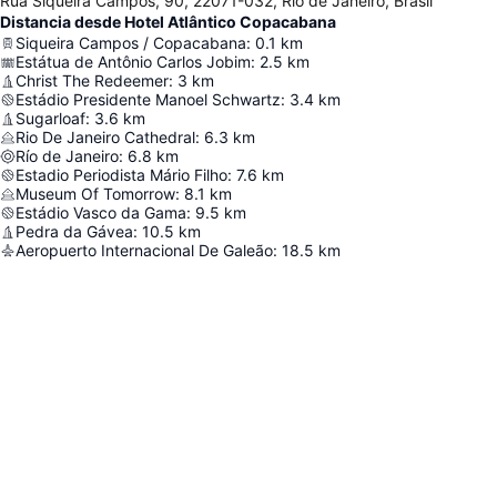
Rua Siqueira Campos, 90, 22071-032, Río de Janeiro, Brasil
Distancia desde Hotel Atlântico Copacabana
Siqueira Campos / Copacabana
:
0.1
km
Estátua de Antônio Carlos Jobim
:
2.5
km
Christ The Redeemer
:
3
km
Estádio Presidente Manoel Schwartz
:
3.4
km
Sugarloaf
:
3.6
km
Rio De Janeiro Cathedral
:
6.3
km
Río de Janeiro
:
6.8
km
Estadio Periodista Mário Filho
:
7.6
km
Museum Of Tomorrow
:
8.1
km
Estádio Vasco da Gama
:
9.5
km
Pedra da Gávea
:
10.5
km
Aeropuerto Internacional De Galeão
:
18.5
km