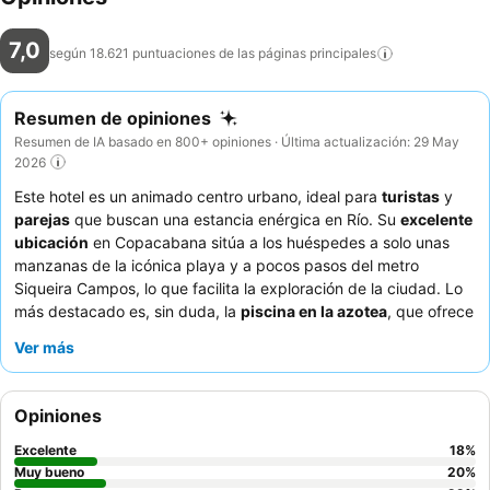
7,0
según 18.621 puntuaciones de las páginas
principales
Resumen de opiniones
Resumen de IA basado en 800+ opiniones · Última actualización: 29 May
2026
Este hotel es un animado centro urbano, ideal para
turistas
y
parejas
que buscan una estancia enérgica en Río. Su
excelente
ubicación
en Copacabana sitúa a los huéspedes a solo unas
manzanas de la icónica playa y a pocos pasos del metro
Siqueira Campos, lo que facilita la exploración de la ciudad. Lo
más destacado es, sin duda, la
piscina en la azotea
, que ofrece
refrescantes chapuzones y vistas panorámicas de Copacabana
Ver más
y el Cristo Redentor. Los huéspedes elogian constantemente al
atento personal
y el
variado desayuno bufé
, que incluye frutas
frescas, zumos y platos calientes. Para disfrutar de la mejor
Opiniones
experiencia, considere una habitación en un piso alto para
maximizar las vistas y minimizar el ruido de la calle.
Excelente
18
%
Muy bueno
20
%