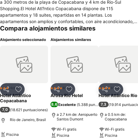
a 300 metros de la playa de Copacabana y 4 km de Rio-Sul
Shopping.El Hotel Atl?ntico Copacabana dispone de 115
apartamentos y 18 suites, repartidas en 14 plantas. Los
apartamentos son amplios y confortables, con aire acondicionado,
Compara alojamientos similares
TV por cable, tel?fono, nevera, acceso a Internet, caja de seguridad
y alarma, para prevenir los robos y los accidentes. El hotel ofrece un
Alojamiento seleccionado
Alojamientos similares
restaurante, con espacio para 120 personas, servicio de cocina
internacional y brasile?a, 4 modernas salas de convenciones,
gimnasio, sauna, piscina con servicio de bar, estacionamiento,
servicio de lavander?a y centro de negocios.Check-in: a partir de
las 14:00 horas. Check-out: hasta las 12:00 horas.
Hotel
Hotel
Hotel
3 Estrellas
4 Estrellas
4 Estrellas
Compartir
Agregar a favoritos
Compartir
Agregar a favoritos
Compartir
Agregar 
Hotel Atlântico
Arosa Rio Hotel
Hotel Atlântico Rio
Copacabana
8,6
7,3
Excelente
(
5.388 puntuaciones
(
19.914 puntuaci
)
7,0
(
18.621 puntuaciones
)
a 2.7 km de: Aeropuerto
a 0.5 km de:
Santos Dumont
Copacabana
Río de Janeiro, Brasil
Wi-Fi gratis
Wi-Fi gratis
Piscina
Piscina
Piscina