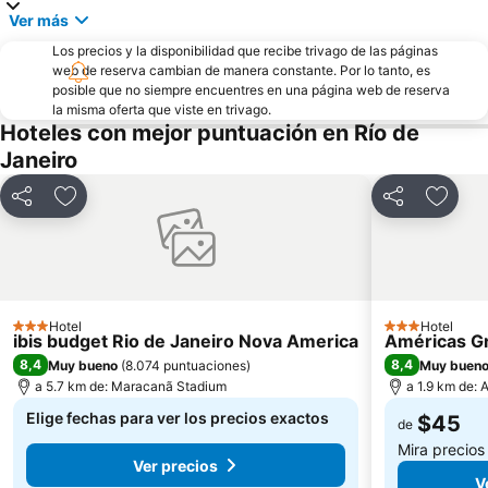
Ver más
Los precios y la disponibilidad que recibe trivago de las páginas
web de reserva cambian de manera constante. Por lo tanto, es
posible que no siempre encuentres en una página web de reserva
la misma oferta que viste en trivago.
Hoteles con mejor puntuación en Río de
Janeiro
Compartir
Agregar a favoritos
Compartir
Agrega
Hotel
Hotel
3 Estrellas
3 Estrellas
ibis budget Rio de Janeiro Nova America
Américas G
8,4
8,4
Muy bueno
(
8.074 puntuaciones
)
Muy buen
a 5.7 km de: Maracanã Stadium
a 1.9 km de:
Elige fechas para ver los precios exactos
$45
de
Mira precio
Ver precios
V