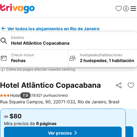
Favoritos
Iniciar 
Me
Ver todos los alojamientos en Río de Janeiro
Destino
Hotel Atlântico Copacabana
Check-in/out
Huéspedes/habitaciones
Fechas
2 huéspedes, 1 habitación
Cómo los pagos afectan nuestro ranking
Hotel Atlântico Copacabana
Compartir
Ag
Hotel
7,0
(
18.621 puntuaciones
)
3 Estrellas
Rua Siqueira Campos, 90, 22071-032, Río de Janeiro, Brasil
$80
$80
de
de
Mira precios de
6 páginas
Mira precios de
6 páginas
Ver precios
Ver precios