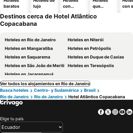
Hoteles
Hoteles de
Hoteles
Hoteles
Hote
baratos
lujo
con
que
con 
piscina
aceptan
Destinos cerca de Hotel Atlântico
mascotas
Copacabana
Hoteles en Río de Janeiro
Hoteles en Niterói
Hoteles en Mangaratiba
Hoteles en Petrópolis
Hoteles en Saquarema
Hoteles en Duque de Caxias
Hoteles en São João de Meriti
Hoteles en Teresópolis
Hoteles en Jacarepaguá
Ver todos los alojamientos en Río de Janeiro
Busca hoteles
Centro- y Sudamérica
Brasil
Río de Janeiro
Río de Janeiro
Hotel Atlântico Copacabana
Facebook
Twitter
Insta
Yo
Elige tu país