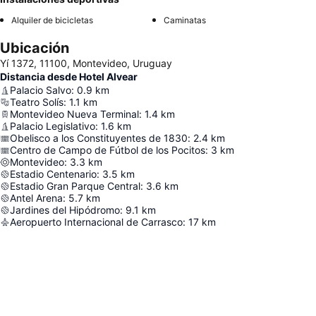
Alquiler de bicicletas
Caminatas
Ubicación
Yí 1372, 11100, Montevideo, Uruguay
Distancia desde Hotel Alvear
Palacio Salvo
:
0.9
km
Teatro Solís
:
1.1
km
Montevideo Nueva Terminal
:
1.4
km
Palacio Legislativo
:
1.6
km
Obelisco a los Constituyentes de 1830
:
2.4
km
Centro de Campo de Fútbol de los Pocitos
:
3
km
Montevideo
:
3.3
km
Estadio Centenario
:
3.5
km
Estadio Gran Parque Central
:
3.6
km
Antel Arena
:
5.7
km
Jardines del Hipódromo
:
9.1
km
Aeropuerto Internacional de Carrasco
:
17
km