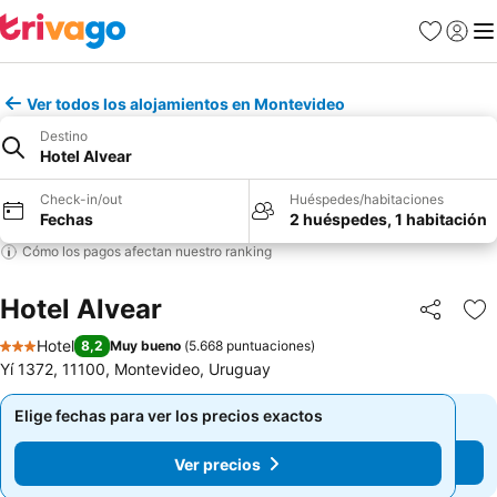
Favoritos
Iniciar 
Me
Ver todos los alojamientos en Montevideo
Destino
Hotel Alvear
Check-in/out
Huéspedes/habitaciones
Fechas
2 huéspedes, 1 habitación
Cómo los pagos afectan nuestro ranking
Hotel Alvear
Compartir
Ag
Hotel
8,2
Muy bueno
(
5.668 puntuaciones
)
3 Estrellas
Yí 1372, 11100, Montevideo, Uruguay
Elige fechas para ver los precios exactos
Elige fechas para ver los precios exactos
Ver precios
Ver precios