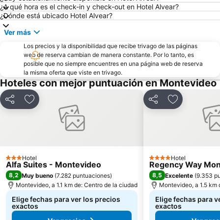
¿A qué hora es el check-in y check-out en Hotel Alvear?
¿Dónde está ubicado Hotel Alvear?
Ver más
Los precios y la disponibilidad que recibe trivago de las páginas
web de reserva cambian de manera constante. Por lo tanto, es
posible que no siempre encuentres en una página web de reserva
la misma oferta que viste en trivago.
Hoteles con mejor puntuación en Montevideo
Compartir
Agregar a favoritos
Compartir
Agregar a fa
Hotel
Hotel
3 Estrellas
4 Estrellas
Alfa Suites - Montevideo
Regency Way Mont
8,2
8,5
Muy bueno
(
7.282 puntuaciones
)
Excelente
(
9.353 p
Montevideo, a 1.1 km de: Centro de la ciudad
Montevideo, a 1.5 km 
Elige fechas para ver los precios
Elige fechas para v
exactos
exactos