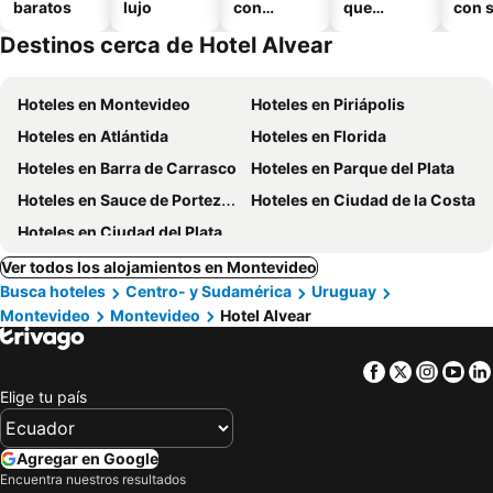
baratos
lujo
con
que
con 
piscina
aceptan
Destinos cerca de Hotel Alvear
mascotas
Hoteles en Montevideo
Hoteles en Piriápolis
Hoteles en Atlántida
Hoteles en Florida
Hoteles en Barra de Carrasco
Hoteles en Parque del Plata
Hoteles en Sauce de Portezuelo
Hoteles en Ciudad de la Costa
Hoteles en Ciudad del Plata
Ver todos los alojamientos en Montevideo
Busca hoteles
Centro- y Sudamérica
Uruguay
Montevideo
Montevideo
Hotel Alvear
Facebook
Twitter
Insta
Yo
Elige tu país
Agregar en Google
Encuentra nuestros resultados