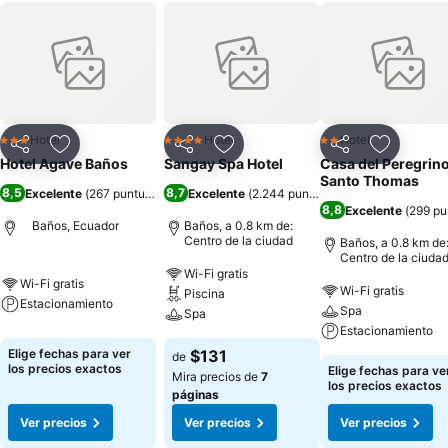
Hotel
Hotel
Hotel
3 Estrellas
4 Estrellas
2 Estrellas
Compartir
Agregar a favoritos
Compartir
Agregar a favoritos
Compartir
Agregar 
Hotel Agave Baños
Sangay Spa Hotel
Casa del Peregrin
Santo Thomas
8,5
8,7
Excelente
(
267 puntuaciones
Excelente
)
(
2.244 puntuaciones
)
8,8
Excelente
(
299 pu
Baños, Ecuador
Baños, a 0.8 km de:
Centro de la ciudad
Baños, a 0.8 km de
Centro de la ciuda
Wi-Fi gratis
Wi-Fi gratis
Wi-Fi gratis
Piscina
Estacionamiento
Spa
Spa
Estacionamiento
Elige fechas para ver
$131
de
los precios exactos
Elige fechas para ve
Mira precios de
7
los precios exactos
páginas
Ver precios
Ver precios
Ver precios