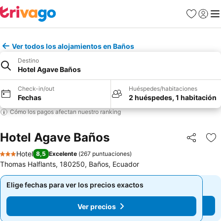
Favoritos
Iniciar 
Me
Ver todos los alojamientos en Baños
Destino
Hotel Agave Baños
Check-in/out
Huéspedes/habitaciones
Fechas
2 huéspedes, 1 habitación
Cómo los pagos afectan nuestro ranking
Hotel Agave Baños
Compartir
Ag
Hotel
8,5
Excelente
(
267 puntuaciones
)
3 Estrellas
Thomas Halflants, 180250, Baños, Ecuador
Elige fechas para ver los precios exactos
Elige fechas para ver los precios exactos
Ver precios
Ver precios