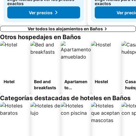
exactos
exactos
Ver precios
Ver preci
Ver todos los alojamientos en Baños
Otros hospedajes en Baños
Hotel
Bed and
Apartamen
Hostel
Casa
breakfasts
to
hués
amueblad
Categorías destacadas de hoteles en Baños
o