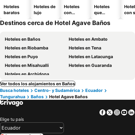
Hoteles
Hoteles de
Hoteles
Hoteles
Hote
baratos
lujo
con
que
con 
piscina
aceptan
Destinos cerca de Hotel Agave Baños
mascotas
Hoteles en Baños
Hoteles en Ambato
Hoteles en Riobamba
Hoteles en Tena
Hoteles en Puyo
Hoteles en Latacunga
Hoteles en Misahualli
Hoteles en Guaranda
Hoteles en Archidona
Ver todos los alojamientos en Baños
Busca hoteles
Centro- y Sudamérica
Ecuador
Tungurahua
Baños
Hotel Agave Baños
Facebook
Twitter
Insta
Yo
Elige tu país