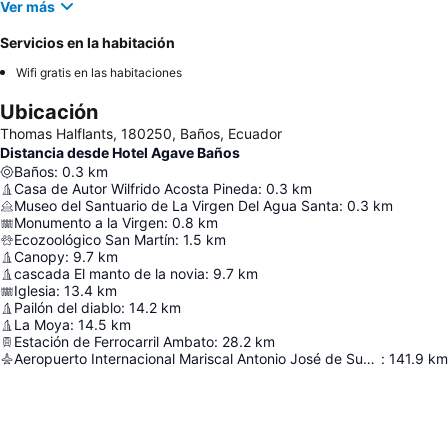
Ver más
Servicios en la habitación
Wifi gratis en las habitaciones
Ubicación
Thomas Halflants, 180250, Baños, Ecuador
Distancia desde Hotel Agave Baños
Baños
:
0.3
km
Casa de Autor Wilfrido Acosta Pineda
:
0.3
km
Museo del Santuario de La Virgen Del Agua Santa
:
0.3
km
Monumento a la Virgen
:
0.8
km
Ecozoológico San Martín
:
1.5
km
Canopy
:
9.7
km
cascada El manto de la novia
:
9.7
km
Iglesia
:
13.4
km
Pailón del diablo
:
14.2
km
La Moya
:
14.5
km
Estación de Ferrocarril Ambato
:
28.2
km
Aeropuerto Internacional Mariscal Antonio José de Sucre
:
141.9
km