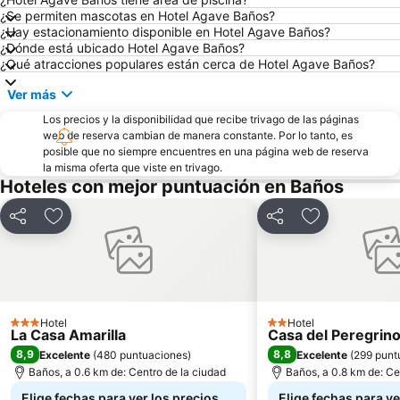
¿Se permiten mascotas en Hotel Agave Baños?
¿Hay estacionamiento disponible en Hotel Agave Baños?
¿Dónde está ubicado Hotel Agave Baños?
¿Qué atracciones populares están cerca de Hotel Agave Baños?
Ver más
Los precios y la disponibilidad que recibe trivago de las páginas
web de reserva cambian de manera constante. Por lo tanto, es
posible que no siempre encuentres en una página web de reserva
la misma oferta que viste en trivago.
Hoteles con mejor puntuación en Baños
Compartir
Agregar a favoritos
Compartir
Agregar a fav
Hotel
Hotel
3 Estrellas
2 Estrellas
La Casa Amarilla
Casa del Peregrin
8,9
8,8
Excelente
(
480 puntuaciones
)
Excelente
(
299 punt
Baños, a 0.6 km de: Centro de la ciudad
Baños, a 0.8 km de: Ce
Elige fechas para ver los precios
Elige fechas para ve