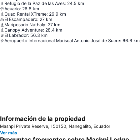
Refugio de la Paz de las Aves
:
24.5
km
Acuario
:
26.8
km
Quad Rental XTreme
:
26.9
km
El Escampadero
:
27
km
Mariposario Nathaly
:
27
km
Canopy Adventure
:
28.4
km
El Labrador
:
56.3
km
Aeropuerto Internacional Mariscal Antonio José de Sucre
:
66.6
km
Información de la propiedad
Ampliar mapa
Mashpi Private Reserve, 150150, Nanegalito, Ecuador
Ver más
Preguntas frecuentes sobre Mashpi Lodge