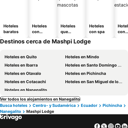
Hoteles
Hoteles
Hoteles
Hoteles
Hote
baratos
con
que
con spa
con
piscina
aceptan
esta
Destinos cerca de Mashpi Lodge
mascotas
mien
Hoteles en Quito
Hoteles en Mindo
Hoteles en Ibarra
Hoteles en Santo Domingo de los Colorados
Hoteles en Otavalo
Hoteles en Pichincha
Hoteles en Cotacachi
Hoteles en San Miguel de los Bancos
Hoteles en Nanegalito
Ver todos los alojamientos en Nanegalito
Busca hoteles
Centro- y Sudamérica
Ecuador
Pichincha
Nanegalito
Mashpi Lodge
Facebook
Twitter
Insta
Yo