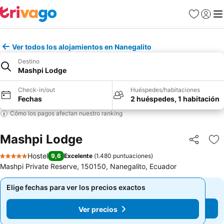
Favoritos
Iniciar 
Me
Ver todos los alojamientos en Nanegalito
Destino
Mashpi Lodge
Check-in/out
Huéspedes/habitaciones
Fechas
2 huéspedes, 1 habitación
Cómo los pagos afectan nuestro ranking
Mashpi Lodge
Compartir
Ag
Hostel
9,6
Excelente
(
1.480 puntuaciones
)
5 Estrellas
Mashpi Private Reserve, 150150, Nanegalito, Ecuador
Elige fechas para ver los precios exactos
Elige fechas para ver los precios exactos
Ver precios
Ver precios