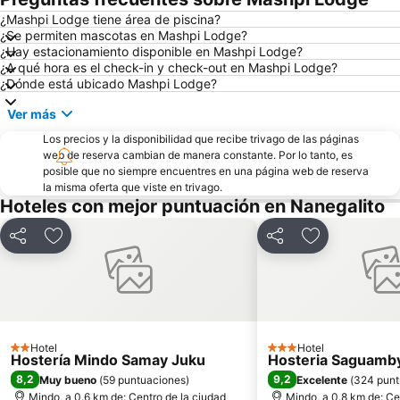
¿Mashpi Lodge tiene área de piscina?
¿Se permiten mascotas en Mashpi Lodge?
¿Hay estacionamiento disponible en Mashpi Lodge?
¿A qué hora es el check-in y check-out en Mashpi Lodge?
¿Dónde está ubicado Mashpi Lodge?
Ver más
Los precios y la disponibilidad que recibe trivago de las páginas
web de reserva cambian de manera constante. Por lo tanto, es
posible que no siempre encuentres en una página web de reserva
la misma oferta que viste en trivago.
Hoteles con mejor puntuación en Nanegalito
Compartir
Agregar a favoritos
Compartir
Agregar a fav
Hotel
Hotel
2 Estrellas
3 Estrellas
Hostería Mindo Samay Juku
Hosteria Saguamb
8,2
9,2
Muy bueno
(
59 puntuaciones
)
Excelente
(
324 punt
Mindo, a 0.6 km de: Centro de la ciudad
Mindo, a 0.8 km de: Ce