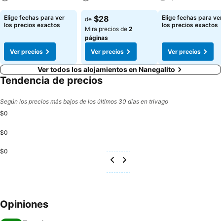
Ver precios
Ver precios
Ver precios
Elige fechas para ver
$28
Elige fechas para ve
de
los precios exactos
los precios exactos
Mira precios de
2
páginas
Ver precios
Ver precios
Ver precios
Ver todos los alojamientos en Nanegalito
Tendencia de precios
Según los precios más bajos de los últimos 30 días en trivago
$0
$0
$0
Opiniones