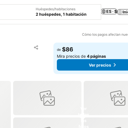
Huéspedes/habitaciones
ES · $
In
2 huéspedes, 1 habitación
Cómo los pagos afectan nues
Agregar a favoritos
$86
de
Compartir
Mira precios de
4 páginas
Ver precios