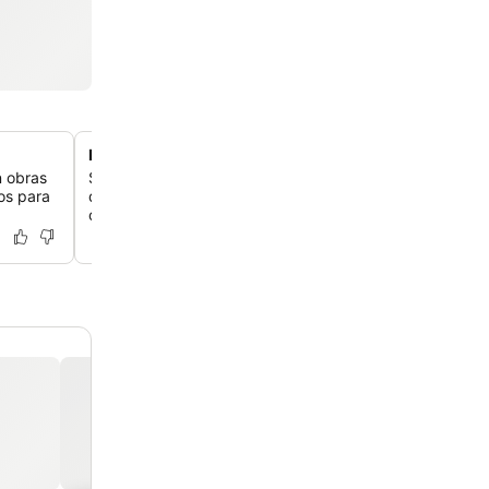
Experiencia gastronómica excepcional
n obras
Saborea comidas deliciosas y recién preparadas, inclu
los para
desayuno muy elogiado con opciones variadas y una ex
comida tradicional para la cena.