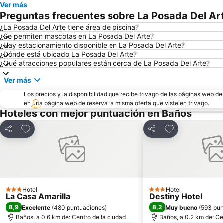
Ver más
Preguntas frecuentes sobre La Posada Del Ar
¿La Posada Del Arte tiene área de piscina?
¿Se permiten mascotas en La Posada Del Arte?
¿Hay estacionamiento disponible en La Posada Del Arte?
¿Dónde está ubicado La Posada Del Arte?
¿Qué atracciones populares están cerca de La Posada Del Arte?
Ver más
Los precios y la disponibilidad que recibe trivago de las páginas web d
en una página web de reserva la misma oferta que viste en trivago.
Hoteles con mejor puntuación en Baños
Agregar a favoritos
Agregar a favor
Compartir
Compartir
Hotel
Hotel
3 Estrellas
3 Estrellas
La Casa Amarilla
Destiny Hotel
8,9
8,2
Excelente
(
480 puntuaciones
)
Muy bueno
(
593 pun
Baños, a 0.6 km de: Centro de la ciudad
Baños, a 0.2 km de: Ce