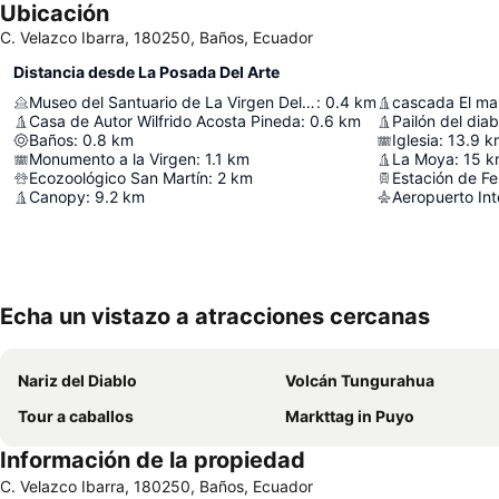
Ubicación
C. Velazco Ibarra, 180250, Baños, Ecuador
Distancia desde La Posada Del Arte
Museo del Santuario de La Virgen Del Agua Santa
:
0.4
km
cascada El man
Casa de Autor Wilfrido Acosta Pineda
:
0.6
km
Pailón del diab
Baños
:
0.8
km
Iglesia
:
13.9
k
Monumento a la Virgen
:
1.1
km
La Moya
:
15
k
Ecozoológico San Martín
:
2
km
Estación de Fe
Canopy
:
9.2
km
Echa un vistazo a atracciones cercanas
Nariz del Diablo
Volcán Tungurahua
Tour a caballos
Markttag in Puyo
Información de la propiedad
C. Velazco Ibarra, 180250, Baños, Ecuador