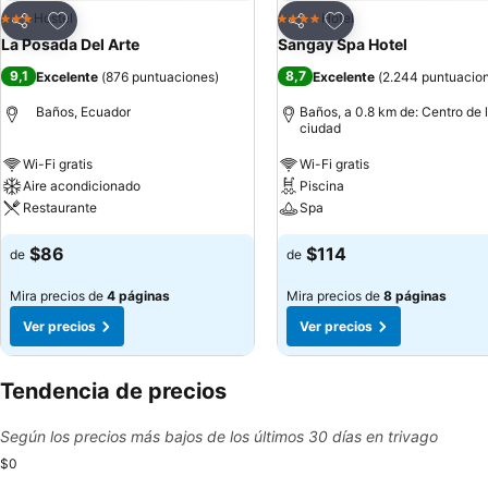
Agregar a favoritos
Agregar a favoritos
Hostel
Hotel
3 Estrellas
4 Estrellas
Compartir
Compartir
La Posada Del Arte
Sangay Spa Hotel
9,1
8,7
Excelente
(
876 puntuaciones
)
Excelente
(
2.244 puntuacio
Baños, Ecuador
Baños, a 0.8 km de: Centro de 
ciudad
Wi-Fi gratis
Wi-Fi gratis
Aire acondicionado
Piscina
Restaurante
Spa
$86
$114
de
de
Mira precios de
4 páginas
Mira precios de
8 páginas
Ver precios
Ver precios
Tendencia de precios
Según los precios más bajos de los últimos 30 días en trivago
$0