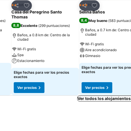
Agregar a favoritos
Agregar a favorit
Hotel
Hotel
2 Estrellas
3 Estrellas
Compartir
Compartir
Casa del Peregrino Santo
Selina Baños
Thomas
8,4
nes
)
Muy bueno
(
583 puntuac
8,8
Excelente
(
299 puntuaciones
)
la
Baños, a 0.7 km de: Centro 
ciudad
Baños, a 0.8 km de: Centro de la
ciudad
Wi-Fi gratis
Wi-Fi gratis
Aire acondicionado
Spa
Gimnasio
Estacionamiento
Elige fechas para ver los pre
exactos
Elige fechas para ver los precios
exactos
Ver precios
Ver precios
Ver todos los alojamiento