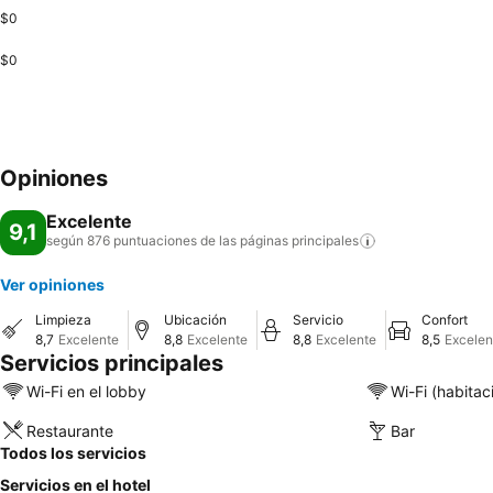
$0
$0
Opiniones
Excelente
9,1
según 876 puntuaciones de las páginas
principales
Ver opiniones
Limpieza
Ubicación
Servicio
Confort
8,7
Excelente
8,8
Excelente
8,8
Excelente
8,5
Excelen
Servicios principales
Wi-Fi en el lobby
Wi-Fi (habitac
Restaurante
Bar
Todos los servicios
Servicios en el hotel