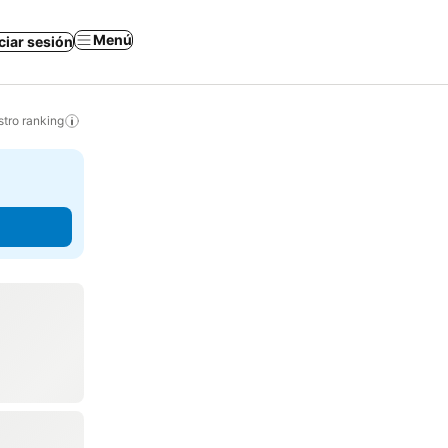
Menú
iciar sesión
tro ranking