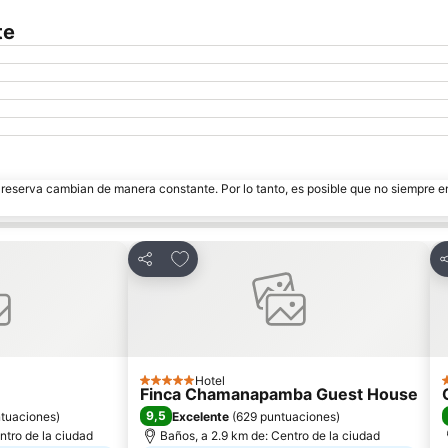
te
e reserva cambian de manera constante. Por lo tanto, es posible que no siempre 
itos
Agregar a favoritos
Compartir
C
Hotel
5 Estrellas
2
Finca Chamanapamba Guest House
9,5
tuaciones
)
Excelente
(
629 puntuaciones
)
ntro de la ciudad
Baños, a 2.9 km de: Centro de la ciudad