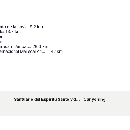
to de la novia
:
9.2
km
lo
:
13.7
km
m
m
rrocarril Ambato
:
28.6
km
Aeropuerto Internacional Mariscal Antonio José de Sucre
:
142
km
Ampliar mapa
Santuario del Espíritu Santo y de Nuestra Señora de Guadalupe
Canyoning