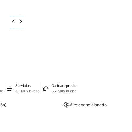
Servicios
Calidad-precio
te
8,1
Muy bueno
8,2
Muy bueno
ión)
Aire acondicionado