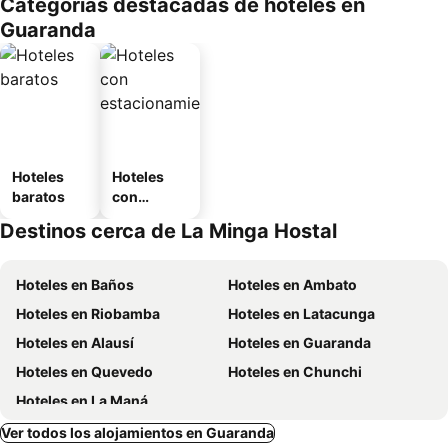
Categorías destacadas de hoteles en
o
Guaranda
Hoteles
Hoteles
baratos
con
estaciona
Destinos cerca de La Minga Hostal
miento
Hoteles en Baños
Hoteles en Ambato
Hoteles en Riobamba
Hoteles en Latacunga
Hoteles en Alausí
Hoteles en Guaranda
Hoteles en Quevedo
Hoteles en Chunchi
Hoteles en La Maná
Ver todos los alojamientos en Guaranda