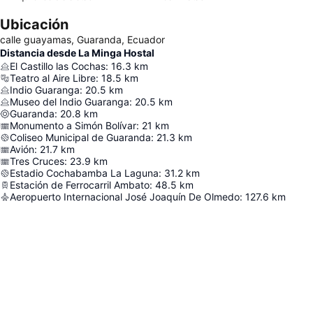
Ubicación
calle guayamas, Guaranda, Ecuador
Distancia desde La Minga Hostal
El Castillo las Cochas
:
16.3
km
Teatro al Aire Libre
:
18.5
km
Indio Guaranga
:
20.5
km
Museo del Indio Guaranga
:
20.5
km
Guaranda
:
20.8
km
Monumento a Simón Bolívar
:
21
km
Coliseo Municipal de Guaranda
:
21.3
km
Avión
:
21.7
km
Tres Cruces
:
23.9
km
Estadio Cochabamba La Laguna
:
31.2
km
Estación de Ferrocarril Ambato
:
48.5
km
Aeropuerto Internacional José Joaquín De Olmedo
:
127.6
km