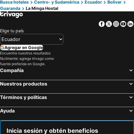
Busca hoteles
Centro- y Sudamérica
Ecuador
Bolivar
Guaranda
La Minga Hostal
Facebook
Twitter
Insta
Yo
Elige tu país
Agregar en Google
Encuentra nuestros resultados
fácilmente: agrega trivago como
fuente preferida en Google.
Compañía
Nuestros productos
Términos y políticas
Ayuda
Inicia sesión y obtén beneficios