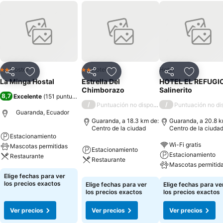
Hostel
Hotel
Hotel
2 Estrellas
2 Estrellas
Compartir
Agregar a favoritos
Compartir
Agregar a favoritos
Compartir
Agregar 
La Minga Hostal
Estrella Del
HOTEL EL REFUGIO
Chimborazo
Salinerito
8,7
Excelente
(
151 puntuaciones
)
/
/
Puntuación no disponible
Puntuación no di
Guaranda, Ecuador
Guaranda, a 18.3 km de:
Guaranda, a 20.8 k
Centro de la ciudad
Centro de la ciuda
Estacionamiento
Wi-Fi gratis
Mascotas permitidas
Estacionamiento
Estacionamiento
Restaurante
Restaurante
Mascotas permitid
Elige fechas para ver
los precios exactos
Elige fechas para ver
Elige fechas para ve
los precios exactos
los precios exactos
Ver precios
Ver precios
Ver precios