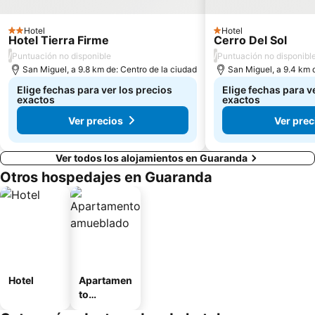
Hotel
Hotel
2 Estrellas
1 Estrellas
Hotel Tierra Firme
Cerro Del Sol
/
/
Puntuación no disponible
Puntuación no disponibl
San Miguel, a 9.8 km de: Centro de la ciudad
San Miguel, a 9.4 km 
Elige fechas para ver los precios
Elige fechas para v
exactos
exactos
Ver precios
Ver prec
Ver todos los alojamientos en Guaranda
Otros hospedajes en Guaranda
Hotel
Apartamen
to
amueblad