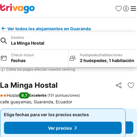
Favoritos
Iniciar 
Me
Ver todos los alojamientos en Guaranda
Destino
La Minga Hostal
Check-in/out
Huéspedes/habitaciones
Fechas
2 huéspedes, 1 habitación
Cómo los pagos afectan nuestro ranking
La Minga Hostal
Compartir
Ag
Hostel
8,7
Excelente
(
151 puntuaciones
)
2 Estrellas
calle guayamas, Guaranda, Ecuador
Elige fechas para ver los precios exactos
Elige fechas para ver los precios exactos
Ver precios
Ver precios