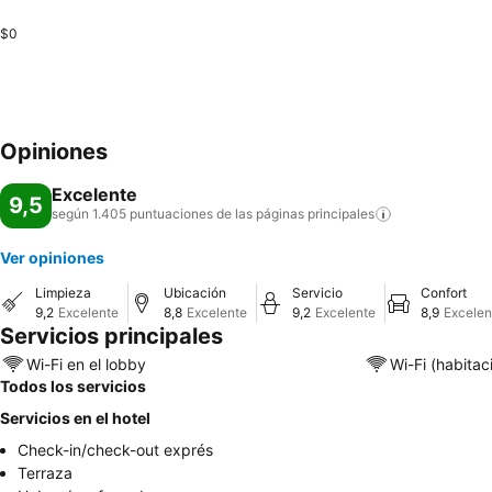
$0
Opiniones
Excelente
9,5
según 1.405 puntuaciones de las páginas
principales
Ver opiniones
Limpieza
Ubicación
Servicio
Confort
9,2
Excelente
8,8
Excelente
9,2
Excelente
8,9
Excelen
Servicios principales
Wi-Fi en el lobby
Wi-Fi (habitac
Todos los servicios
Servicios en el hotel
Check-in/check-out exprés
Terraza