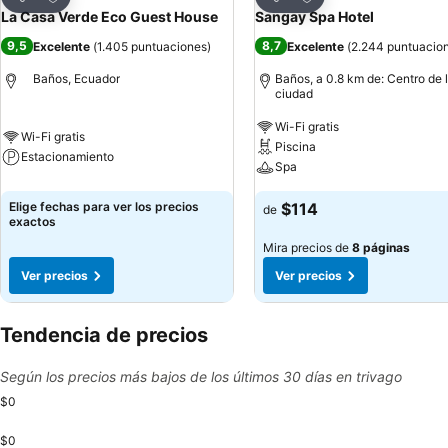
Compartir
Compartir
La Casa Verde Eco Guest House
Sangay Spa Hotel
9,5
8,7
Excelente
(
1.405 puntuaciones
)
Excelente
(
2.244 puntuacio
Baños, Ecuador
Baños, a 0.8 km de: Centro de 
ciudad
Wi-Fi gratis
Wi-Fi gratis
Piscina
Estacionamiento
Spa
Elige fechas para ver los precios
$114
de
exactos
Mira precios de
8 páginas
Ver precios
Ver precios
Tendencia de precios
Según los precios más bajos de los últimos 30 días en trivago
$0
$0