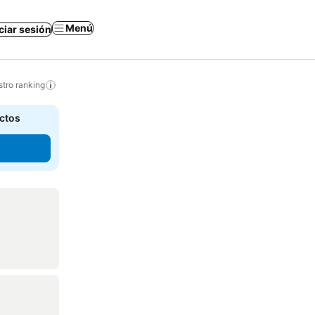
Menú
iciar sesión
tro ranking
actos