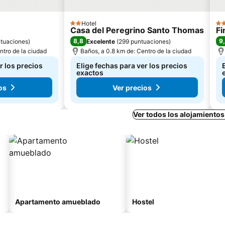
Hotel
2 Estrellas
5 E
Casa del Peregrino Santo Thomas
F
8,8
9
tuaciones
)
Excelente
(
299 puntuaciones
)
ntro de la ciudad
Baños, a 0.8 km de: Centro de la ciudad
r los precios
Elige fechas para ver los precios
exactos
os
Ver precios
Ver todos los alojamiento
Apartamento amueblado
Hostel