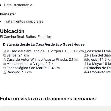
Hotel sustentable
Bienestar
Tratamientos corporales
Ubicación
El Camino Real, Baños, Ecuador
Distancia desde La Casa Verde Eco Guest House
Museo del Santuario de La Virgen Del Agua Santa
:
1.7
km
cascada El man
Baños
:
2.1
km
Pailón del diab
Casa de Autor Wilfrido Acosta Pineda
:
2.1
km
Iglesia
:
14.5
k
Monumento a la Virgen
:
2.7
km
La Moya
:
16
k
Ecozoológico San Martín
:
3.4
km
Estación de Fe
Canopy
:
7.8
km
Echa un vistazo a atracciones cercanas