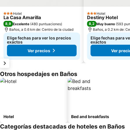
Hotel
Hotel
3 Estrellas
3 Estrellas
La Casa Amarilla
Destiny Hotel
8,9
8,2
Excelente
(
480 puntuaciones
)
Muy bueno
(
593 pun
Baños, a 0.6 km de: Centro de la ciudad
Baños, a 0.2 km de: Ce
Elige fechas para ver los precios
Elige fechas para ve
exactos
exactos
Ver precios
Ver preci
Otros hospedajes en Baños
Hotel
Bed and breakfasts
Categorías destacadas de hoteles en Baños