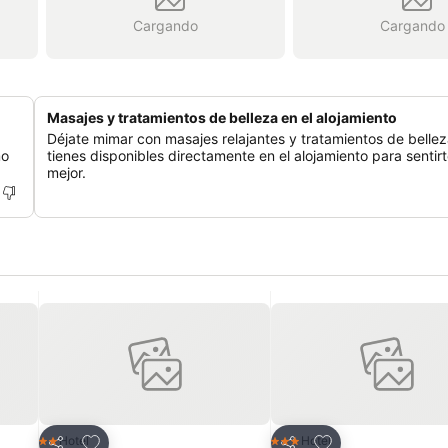
Cargando
Cargando
Masajes y tratamientos de belleza en el alojamiento
Déjate mimar con masajes relajantes y tratamientos de belle
mo
tienes disponibles directamente en el alojamiento para sentir
mejor.
Agregar a favoritos
Agregar a favorit
Hotel
Hotel
2 Estrellas
3 Estrellas