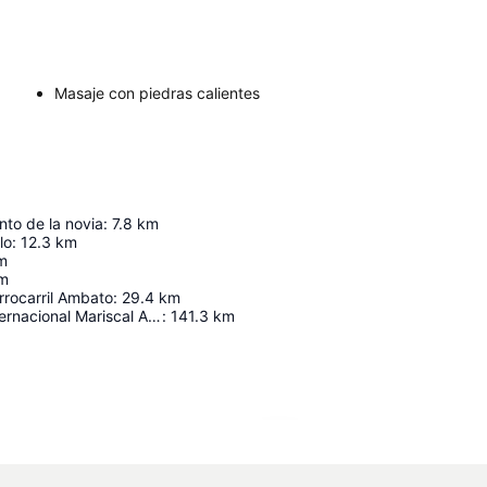
Masaje con piedras calientes
to de la novia
:
7.8
km
lo
:
12.3
km
m
m
rrocarril Ambato
:
29.4
km
Aeropuerto Internacional Mariscal Antonio José de Sucre
:
141.3
km
Ampliar mapa