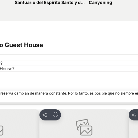
Santuario del Espíritu Santo y de Nuestra Señora de Guadalupe
Canyoning
co Guest House
e?
 House?
e reserva cambian de manera constante. Por lo tanto, es posible que no siempre 
itos
Agregar a favoritos
Compartir
Co