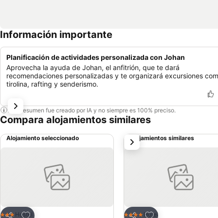
Información importante
Planificación de actividades personalizada con Johan
Aprovecha la ayuda de Johan, el anfitrión, que te dará
recomendaciones personalizadas y te organizará excursiones co
tirolina, rafting y senderismo.
Este resumen fue creado por IA y no siempre es 100% preciso.
Compara alojamientos similares
Alojamiento seleccionado
Alojamientos similares
siguiente
Agregar a favoritos
Agregar a favoritos
Hostel
Hotel
3 Estrellas
4 Estrellas