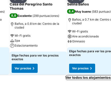
Compartir
Compartir
Casa del Peregrino Santo
Selina Baños
Thomas
8,4
nes
)
Muy bueno
(
583 puntuac
8,8
Excelente
(
299 puntuaciones
)
la
Baños, a 0.7 km de: Centro 
ciudad
Baños, a 0.8 km de: Centro de la
ciudad
Wi-Fi gratis
Wi-Fi gratis
Aire acondicionado
Spa
Gimnasio
Estacionamiento
Elige fechas para ver los pre
exactos
Elige fechas para ver los precios
exactos
Ver precios
Ver precios
Ver todos los alojamiento