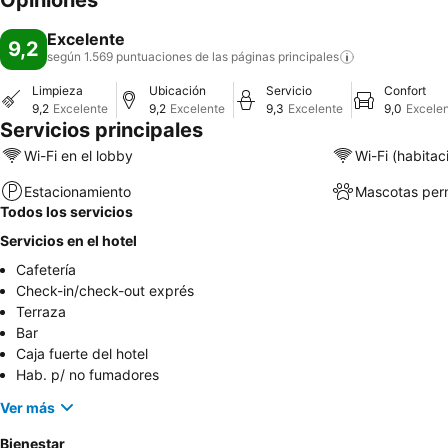
Opiniones
Excelente
9,2
según 1.569 puntuaciones de las páginas
principales
Limpieza
Ubicación
Servicio
Confort
9,2
Excelente
9,2
Excelente
9,3
Excelente
9,0
Excele
Servicios principales
Wi-Fi en el lobby
Wi-Fi (habitac
Estacionamiento
Mascotas perm
Todos los servicios
Servicios en el hotel
Cafetería
Check-in/check-out exprés
Terraza
Bar
Caja fuerte del hotel
Hab. p/ no fumadores
Ver más
Bienestar