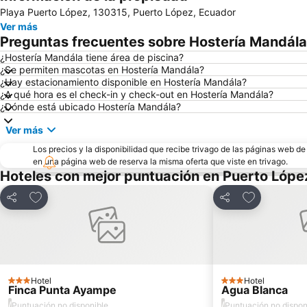
Playa Puerto López, 130315, Puerto López, Ecuador
Ver más
Preguntas frecuentes sobre Hostería Mandála
¿Hostería Mandála tiene área de piscina?
¿Se permiten mascotas en Hostería Mandála?
¿Hay estacionamiento disponible en Hostería Mandála?
¿A qué hora es el check-in y check-out en Hostería Mandála?
¿Dónde está ubicado Hostería Mandála?
Ver más
Los precios y la disponibilidad que recibe trivago de las páginas web d
en una página web de reserva la misma oferta que viste en trivago.
Hoteles con mejor puntuación en Puerto Lópe
Agregar a favoritos
Agregar a fa
Compartir
Compartir
Hotel
Hotel
3 Estrellas
3 Estrellas
Finca Punta Ayampe
Agua Blanca
/
/
Puntuación no disponible
Puntuación no dispon