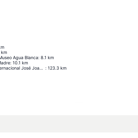
km
km
 Museo Agua Blanca
:
8.1
km
Madre
:
10.1
km
Aeropuerto Internacional José Joaquín De Olmedo
:
123.3
km
Ampliar mapa