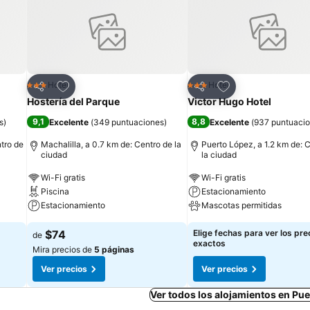
 a terrazas con hamacas y muebles con vistas a nuestros jardines bot
 a su habitación y le dé un masaje. También tenemos sillas cómodas
ejor que un buen libro y una copa de vino o un café caliente? Aquel
n el pequeño pueblo de Puerto López.
Agregar a favoritos
Agregar a favorit
Hotel
Hotel
3 Estrellas
3 Estrellas
Compartir
Compartir
Hostería del Parque
Victor Hugo Hotel
9,1
8,8
s
)
Excelente
(
349 puntuaciones
)
Excelente
(
937 puntuaci
tro de
Machalilla, a 0.7 km de: Centro de la
Puerto López, a 1.2 km de: 
ciudad
la ciudad
Wi-Fi gratis
Wi-Fi gratis
Piscina
Estacionamiento
Estacionamiento
Mascotas permitidas
$74
Elige fechas para ver los pre
de
exactos
Mira precios de
5 páginas
Ver precios
Ver precios
Ver todos los alojamientos en Pu