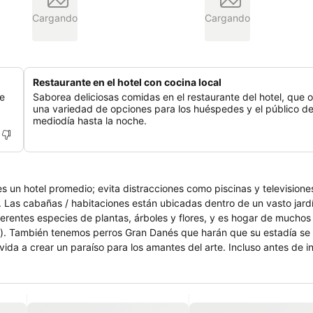
Cargando
Cargando
Restaurante en el hotel con cocina local
ue
Saborea deliciosas comidas en el restaurante del hotel, que 
una variedad de opciones para los huéspedes y el público de
mediodía hasta la noche.
un hotel promedio; evita distracciones como piscinas y televisiones
 Las cabañas / habitaciones están ubicadas dentro de un vasto jard
ferentes especies de plantas, árboles y flores, y es hogar de muchos
s). También tenemos perros Gran Danés que harán que su estadía se
ida a crear un paraíso para los amantes del arte. Incluso antes de i
squeletos de ballena y nuestros murales de 150 metros. Dentro de 
pinturas e instrumentos musicales. Mandala promueve la importancia 
deal para jugar juegos de mesa, resolver rompecabezas y conversar 
ambién tenemos una sala de juegos con una mesa de billar, una mesa 