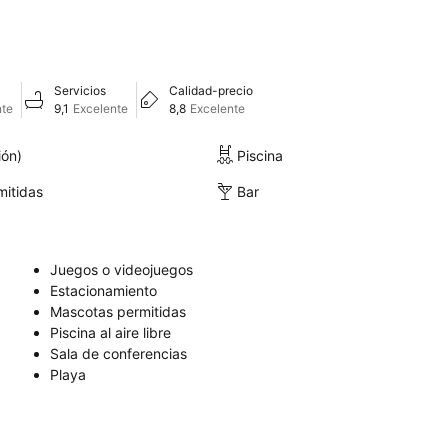
Servicios
Calidad-precio
nte
9,1
Excelente
8,8
Excelente
ión)
Piscina
itidas
Bar
Juegos o videojuegos
Estacionamiento
Mascotas permitidas
Piscina al aire libre
Sala de conferencias
Playa