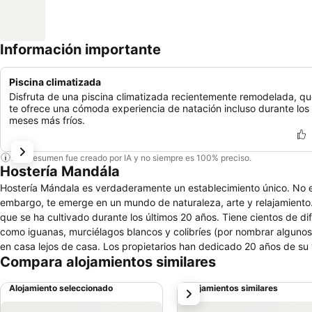
Información importante
Piscina climatizada
Disfruta de una piscina climatizada recientemente remodelada, q
te ofrece una cómoda experiencia de natación incluso durante los
meses más fríos.
Este resumen fue creado por IA y no siempre es 100% preciso.
Hostería Mandála
Hostería Mándala es verdaderamente un establecimiento único. No es 
embargo, te emerge en un mundo de naturaleza, arte y relajamiento.
que se ha cultivado durante los últimos 20 años. Tiene cientos de di
como iguanas, murciélagos blancos y colibríes (por nombrar alguno
en casa lejos de casa. Los propietarios han dedicado 20 años de su v
Compara alojamientos similares
Mandala, encontrará un monumento de delfines, una exposición de e
detalles no se detienen. Encontrará exquisitos trabajos en madera, 
Alojamiento seleccionado
Alojamientos similares
siguiente
interacción humana y el vínculo. La casa común ofrece un espacio i
disfruta de una bebida, de nuestros deliciosos postres y helados. T