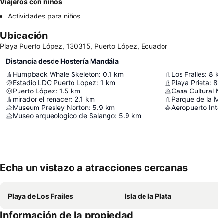
Viajeros con niños
Actividades para niños
Ubicación
Playa Puerto López, 130315, Puerto López, Ecuador
Distancia desde Hostería Mandála
Humpback Whale Skeleton
:
0.1
km
Los Frailes
:
8
Estadio LDC Puerto Lopez
:
1
km
Playa Prieta
:
8
Puerto López
:
1.5
km
Casa Cultural
mirador el renacer
:
2.1
km
Parque de la 
Museum Presley Norton
:
5.9
km
Museo arqueologico de Salango
:
5.9
km
Echa un vistazo a atracciones cercanas
Playa de Los Frailes
Isla de la Plata
Información de la propiedad