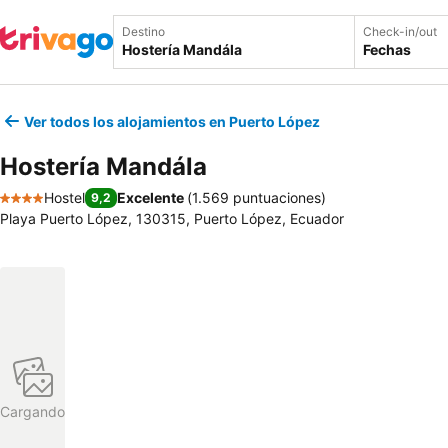
Destino
Check-in/out
Fechas
Ver todos los alojamientos en Puerto López
Hostería Mandála
Hostel
Excelente
(
1.569 puntuaciones
)
9,2
4 Estrellas
Playa Puerto López, 130315, Puerto López, Ecuador
Cargando