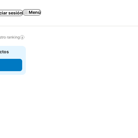
Menú
iciar sesión
tro ranking
actos