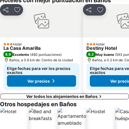
Hoteles con mejor puntuación en Baños
Compartir
Agregar a favoritos
Compartir
Agregar a fav
Hotel
Hotel
3 Estrellas
3 Estrellas
La Casa Amarilla
Destiny Hotel
8,9
8,2
Excelente
(
480 puntuaciones
)
Muy bueno
(
593 pun
Baños, a 0.6 km de: Centro de la ciudad
Baños, a 0.2 km de: Ce
Elige fechas para ver los precios
Elige fechas para ve
exactos
exactos
Ver precios
Ver preci
Ver todos los alojamientos en Baños
Otros hospedajes en Baños