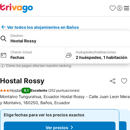
Favoritos
Iniciar 
Me
Ver todos los alojamientos en Baños
Destino
Hostal Rossy
Check-in/out
Huéspedes/habitaciones
Fechas
2 huéspedes, 1 habitación
Cómo los pagos afectan nuestro ranking
Hostal Rossy
Compartir
Ag
Hostel
9,1
Excelente
(
252 puntuaciones
)
3 Estrellas
Montalvo Tungurahua, Ecuador Hostal Rossy - Calle Juan Leon Mera
y Montalvo, 180250, Baños, Ecuador
Elige fechas para ver los precios exactos
Elige fechas para ver los precios exactos
Ver precios
Ver precios