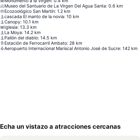
Monumento a la Virgen
:
0.4
km
Museo del Santuario de La Virgen Del Agua Santa
:
0.6
km
Ecozoológico San Martín
:
1.2
km
cascada El manto de la novia
:
10
km
Canopy
:
10.1
km
Iglesia
:
13.3
km
La Moya
:
14.2
km
Pailón del diablo
:
14.5
km
Estación de Ferrocarril Ambato
:
28
km
Aeropuerto Internacional Mariscal Antonio José de Sucre
:
142
km
Echa un vistazo a atracciones cercanas
Ampliar mapa