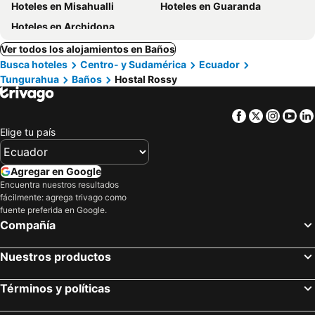
Hoteles en Misahualli
Hoteles en Guaranda
Hoteles en Archidona
Ver todos los alojamientos en Baños
Busca hoteles
Centro- y Sudamérica
Ecuador
Tungurahua
Baños
Hostal Rossy
Facebook
Twitter
Insta
Yo
Elige tu país
Agregar en Google
Encuentra nuestros resultados
fácilmente: agrega trivago como
fuente preferida en Google.
Compañía
Nuestros productos
Términos y políticas