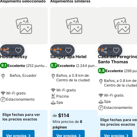
Alojamiento seleccionado
Alojamientos similares
Hostel
Hotel
Hotel
3 Estrellas
4 Estrellas
2 Estrellas
Compartir
Agregar a favoritos
Compartir
Agregar a favoritos
Compartir
Agregar 
Hostal Rossy
Sangay Spa Hotel
Casa del Peregrin
Santo Thomas
9,1
8,7
Excelente
(
252 puntuaciones
Excelente
)
(
2.244 puntuaciones
)
8,8
Excelente
(
299 pu
Baños, Ecuador
Baños, a 0.8 km de:
Centro de la ciudad
Baños, a 0.8 km de
Centro de la ciuda
Wi-Fi gratis
Wi-Fi gratis
Wi-Fi gratis
Piscina
Estacionamiento
Spa
Spa
Estacionamiento
Elige fechas para ver
$114
de
los precios exactos
Elige fechas para ve
Mira precios de
8
los precios exactos
páginas
Ver precios
Ver precios
Ver precios