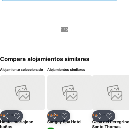
1 / 0
Compara alojamientos similares
Alojamiento seleccionado
Alojamientos similares
Hostel
Hotel
Hotel
2 Estrellas
4 Estrellas
2 Estrellas
Compartir
Agregar a favoritos
Compartir
Agregar a favoritos
Compartir
Agregar 
Hostal mariajose
Sangay Spa Hotel
Casa del Peregrin
baños
Santo Thomas