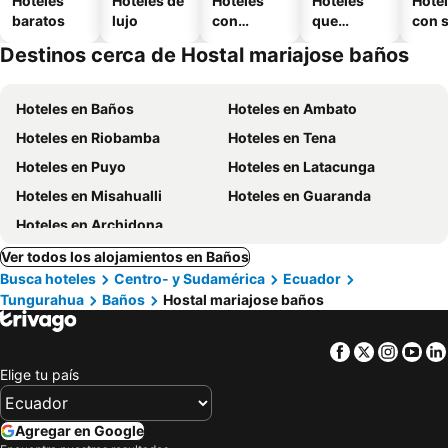
Hoteles
Hoteles de
Hoteles
Hoteles
Hote
baratos
lujo
con
que
con 
piscina
aceptan
Destinos cerca de Hostal mariajose baños
mascotas
Hoteles en Baños
Hoteles en Ambato
Hoteles en Riobamba
Hoteles en Tena
Hoteles en Puyo
Hoteles en Latacunga
Hoteles en Misahualli
Hoteles en Guaranda
Hoteles en Archidona
Ver todos los alojamientos en Baños
Busca hoteles
Centro- y Sudamérica
Ecuador
Tungurahua
Baños
Hostal mariajose baños
Facebook
Twitter
Insta
Yo
Elige tu país
Agregar en Google