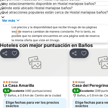
¿Hay estacionamiento disponible en Hostal mariajose baños?
¿Dónde está ubicado Hostal mariajose baños?
¿Qué atracciones populares están cerca de Hostal mariajose baños?
Ver más
Los precios y la disponibilidad que recibe trivago de las páginas
web de reserva cambian de manera constante. Por lo tanto, es
posible que no siempre encuentres en una página web de reserva
la misma oferta que viste en trivago.
Hoteles con mejor puntuación en Baños
Compartir
Agregar a favoritos
Compartir
Agregar a fav
Hotel
Hotel
3 Estrellas
2 Estrellas
La Casa Amarilla
Casa del Peregrin
8,9
8,8
Excelente
(
480 puntuaciones
)
Excelente
(
299 punt
Baños, a 0.6 km de: Centro de la ciudad
Baños, a 0.8 km de: Ce
Elige fechas para ver los precios
Elige fechas para ve
exactos
exactos