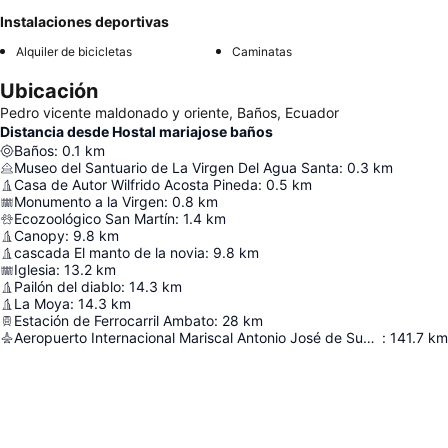
Instalaciones deportivas
Alquiler de bicicletas
Caminatas
Ubicación
Pedro vicente maldonado y oriente, Baños, Ecuador
Distancia desde Hostal mariajose baños
Baños
:
0.1
km
Museo del Santuario de La Virgen Del Agua Santa
:
0.3
km
Casa de Autor Wilfrido Acosta Pineda
:
0.5
km
Monumento a la Virgen
:
0.8
km
Ecozoológico San Martín
:
1.4
km
Canopy
:
9.8
km
cascada El manto de la novia
:
9.8
km
Iglesia
:
13.2
km
Pailón del diablo
:
14.3
km
La Moya
:
14.3
km
Estación de Ferrocarril Ambato
:
28
km
Aeropuerto Internacional Mariscal Antonio José de Sucre
:
141.7
km