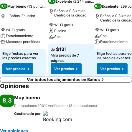
8,7
Excelente
(
2.244 puntuaciones
)
8,3
8,8
Muy bueno
(
13 puntuaciones
)
Excelente
(
299 pu
Baños, a 0.8 km de:
Centro de la ciudad
Baños, Ecuador
Baños, a 0.8 km de
Centro de la ciuda
Wi-Fi gratis
Wi-Fi gratis
Wi-Fi gratis
Piscina
Estacionamiento
Spa
Spa
Mascotas permitidas
Estacionamiento
$131
de
Elige fechas para ver
Elige fechas para ve
Mira precios de
7
los precios exactos
los precios exactos
páginas
Ver precios
Ver precios
Ver precios
Ver todos los alojamientos en Baños
Opiniones
Muy bueno
8,3
Puntuaciones 100% verificadas (13 puntuaciones)
Gestionado por
Ver opiniones