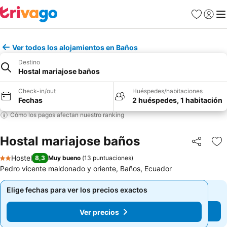
Favoritos
Iniciar 
Me
Ver todos los alojamientos en Baños
Destino
Hostal mariajose baños
Check-in/out
Huéspedes/habitaciones
Fechas
2 huéspedes, 1 habitación
Cómo los pagos afectan nuestro ranking
Hostal mariajose baños
Compartir
Ag
Hostel
8,3
Muy bueno
(
13 puntuaciones
)
2 Estrellas
Pedro vicente maldonado y oriente, Baños, Ecuador
Elige fechas para ver los precios exactos
Elige fechas para ver los precios exactos
Ver precios
Ver precios