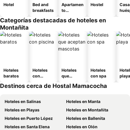
Hotel
Bed and
Apartamen
Hostel
Casa
breakfasts
to
hués
amueblad
Categorías destacadas de hoteles en
o
Montañita
Hoteles
Hoteles
Hoteles
Hoteles
Hotel
baratos
con
que
con spa
play
piscina
aceptan
Destinos cerca de Hostal Mamacocha
mascotas
Hoteles en Salinas
Hoteles en Manta
Hoteles en Playas
Hoteles en Montañita
Hoteles en Puerto López
Hoteles en Ballenita
Hoteles en Santa Elena
Hoteles en Olón