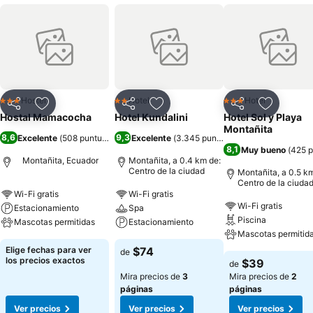
Hostel
Hotel
Hotel
3 Estrellas
2 Estrellas
3 Estrellas
Compartir
Agregar a favoritos
Compartir
Agregar a favoritos
Compartir
Agregar 
Hostal Mamacocha
Hotel Kundalini
Hotel Sol y Playa
Montañita
8,6
9,3
Excelente
(
508 puntuaciones
Excelente
)
(
3.345 puntuaciones
)
8,1
Muy bueno
(
425 p
Montañita, Ecuador
Montañita, a 0.4 km de:
Centro de la ciudad
Montañita, a 0.5 k
Centro de la ciuda
Wi-Fi gratis
Wi-Fi gratis
Wi-Fi gratis
Estacionamiento
Spa
Piscina
Mascotas permitidas
Estacionamiento
Mascotas permitid
Elige fechas para ver
$74
de
los precios exactos
$39
de
Mira precios de
3
Mira precios de
2
páginas
páginas
Ver precios
Ver precios
Ver precios