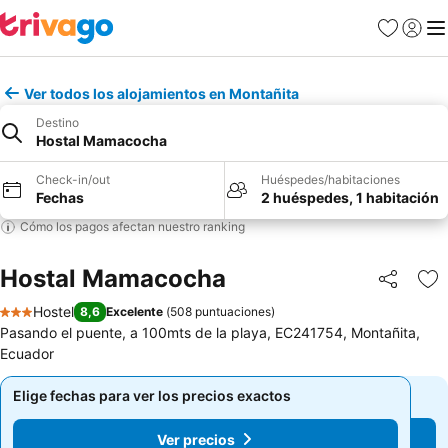
Favoritos
Iniciar 
Me
Ver todos los alojamientos en Montañita
Destino
Hostal Mamacocha
Check-in/out
Huéspedes/habitaciones
Fechas
2 huéspedes, 1 habitación
Cómo los pagos afectan nuestro ranking
Hostal Mamacocha
Compartir
Ag
Hostel
8,6
Excelente
(
508 puntuaciones
)
3 Estrellas
Pasando el puente, a 100mts de la playa, EC241754, Montañita,
Ecuador
Elige fechas para ver los precios exactos
Elige fechas para ver los precios exactos
Ver precios
Ver precios