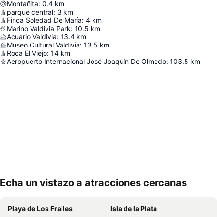
Montañita
:
0.4
km
parque central
:
3
km
Finca Soledad De María
:
4
km
Marino Valdivia Park
:
10.5
km
Acuario Valdivia
:
13.4
km
Museo Cultural Valdivia
:
13.5
km
Roca El Viejo
:
14
km
Aeropuerto Internacional José Joaquín De Olmedo
:
103.5
km
Echa un vistazo a atracciones cercanas
Ampliar mapa
Playa de Los Frailes
Isla de la Plata