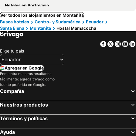
Hoteles en Portoviejo
Ver todos los alojamientos en Montañita
Busca hoteles
Centro- y Sudamérica
Ecuador
Santa Elena
Montañita
Hostal Mamacocha
Facebook
Twitter
Insta
Yo
Elige tu país
Agregar en Google
Encuentra nuestros resultados
fácilmente: agrega trivago como
fuente preferida en Google.
Compañía
Nuestros productos
Términos y políticas
Ayuda