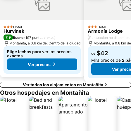
Hotel
Hotel
3 Estrellas
3 Estrellas
Hurvinek
Armonía Lodge
7,9
/
Bueno
(
197 puntuaciones
)
Puntuación no disponible
Montañita, a 0.6 km de: Centro de la ciudad
Montañita, a 0.8 km de
Elige fechas para ver los precios
$42
de
exactos
Mira precios de
2 pá
Ver precios
Ver preci
Ver todos los alojamientos en Montañita
Otros hospedajes en Montañita